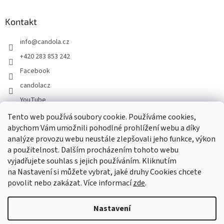
Kontakt
info
@
candola.cz
+420 283 853 242
Facebook
candolacz
YouTube
Tento web používá soubory cookie. Používáme cookies,
abychom Vám umožnili pohodlné prohlížení webu a díky
Přijímáme online platby
analýze provozu webu neustále zlepšovali jeho funkce, výkon
a použitelnost. Dalším procházením tohoto webu
vyjadřujete souhlas s jejich používáním. Kliknutím
na Nastavení si můžete vybrat, jaké druhy Cookies chcete
povolit nebo zakázat. Více informací
zde
.
Vytvořil Shoptet
Nastavení