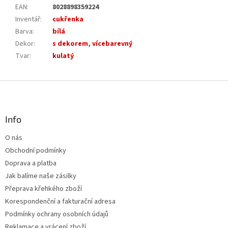
EAN
:
8028898359224
Inventář
:
cukřenka
Barva
:
bílá
Dekor
:
s dekorem
,
vícebarevný
Tvar
:
kulatý
Z
á
p
a
Info
t
O nás
í
Obchodní podmínky
Doprava a platba
Jak balíme naše zásilky
Přeprava křehkého zboží
Korespondenční a fakturační adresa
Podmínky ochrany osobních údajů
Reklamace a vrácení zboží