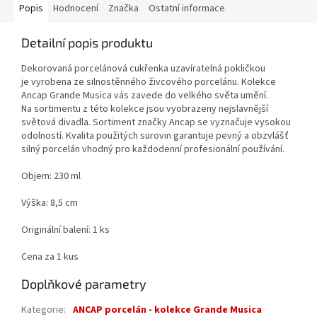
Popis
Hodnocení
Značka
Ostatní informace
Detailní popis produktu
Dekorovaná porcelánová cukřenka uzavíratelná pokličkou
je vyrobena ze silnostěnného živcového porcelánu. Kolekce
Ancap Grande Musica vás zavede do velkého světa umění.
Na sortimentu z této kolekce jsou vyobrazeny nejslavnější
světová divadla. Sortiment značky Ancap se vyznačuje vysokou
odolností. Kvalita použitých surovin garantuje pevný a obzvlášť
silný porcelán vhodný pro každodenní profesionální používání.
Objem: 230 ml
Výška: 8,5 cm
Originální balení: 1 ks
Cena za 1 kus
Doplňkové parametry
Kategorie
:
ANCAP porcelán - kolekce Grande Musica