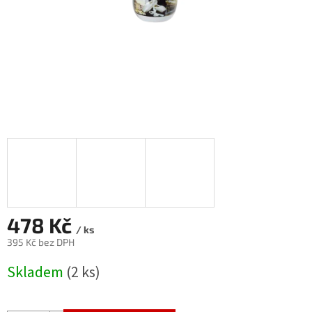
478 Kč
/ ks
395 Kč bez DPH
Měrná
Skladem
(2 ks)
cena: