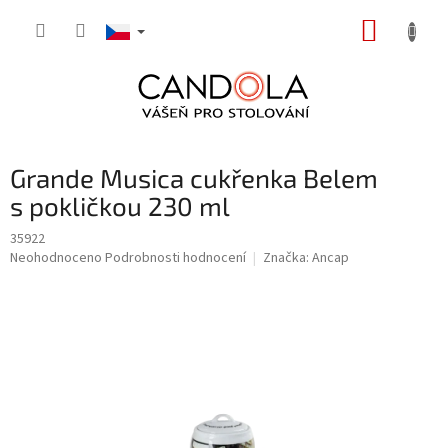
Přejít
NÁKUP
na
obsah
KOŠÍK
Grande Musica cukřenka Belem
s pokličkou 230 ml
35922
Průměrné
Neohodnoceno
Podrobnosti hodnocení
Značka:
Ancap
hodnocení
produktu
je
0,0
z
5
hvězdiček.