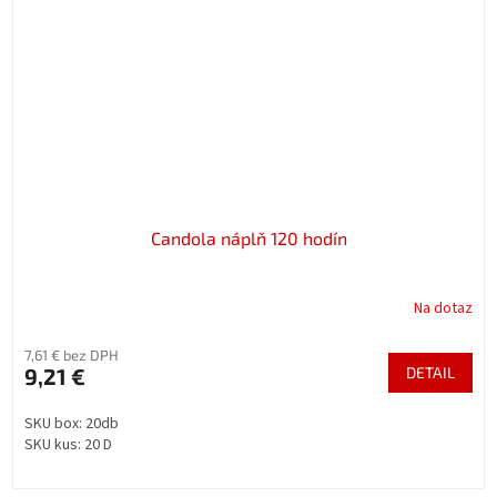
Candola náplň 120 hodín
Na dotaz
7,61 € bez DPH
9,21 €
DETAIL
SKU box: 20db
SKU kus: 20 D