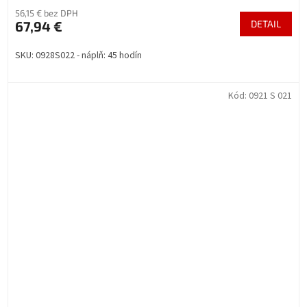
56,15 € bez DPH
67,94 €
DETAIL
SKU: 0928S022 - náplň: 45 hodín
Kód:
0921 S 021