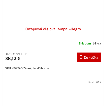
Dizajnová olejová lampa Allegro
Skladom
(14 ks)
31,50 € bez DPH
38,12 €
Do košíka
SKU: 6022A065 - náplň: 40 hodín
Kód:
20D