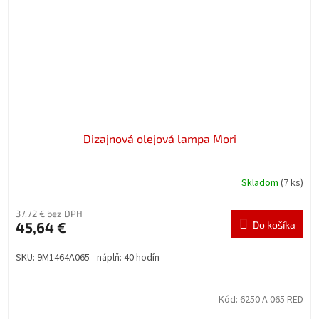
Dizajnová olejová lampa Mori
Skladom
(7 ks)
37,72 € bez DPH
45,64 €
Do košíka
SKU: 9M1464A065 - náplň: 40 hodín
Kód:
6250 A 065 RED