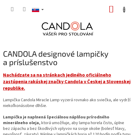
Prejsť
NÁKUP
na
obsah
KOŠÍK
CANDOLA designové lampičky
a príslušenstvo
Nachádzate sa na stránkach jediného oficiálneho
zastúpenia rakúskej značky Candola v Českej a Slovenskej
republike.
Lampička Candola Miracle Lamp vyzerá rovnako ako sviečka, ale vydrží
niekoľkonásobne dlhšie.
Lampička je naplnená špeciálnou náplňou prírodného
minerálneho oleja,
ktorá umožňuje, aby lampa horela čisto, úplne
bez zápachu a bez škodlivých vplyvov na svoje okolie (bolesť hlavy,
nevoľnosť, závraty). Náplne v lampičkách horia až 120 hodín podľa typu