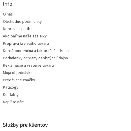
ä
Info
t
O nás
i
Obchodné podmienky
e
Doprava a platba
Ako balíme naše zásielky
Preprava krehkého tovaru
Korešpondenčná a fakturačná adresa
Podmienky ochrany osobných údajov
Reklamácie a vrátenie tovaru
Moja objednávka
Predávané značky
Katalógy
Kontakty
Napíšte nám
Služby pre klientov