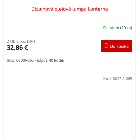
Dizajnová olejová lampa Lanterna
Skladom
(20 ks)
27,16 € bez DPH
32,86 €
Do košíka
SKU: 6300A065 - náplň: 40 hodín
Kód:
6022 A 065