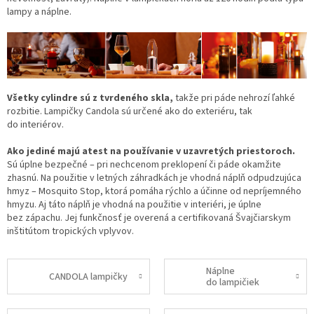
lampy a náplne.
Všetky cylindre sú z tvrdeného skla,
takže pri páde nehrozí ľahké
rozbitie. Lampičky Candola sú určené ako do exteriéru, tak
do interiérov.
Ako jediné majú atest na používanie v uzavretých priestoroch.
Sú úplne bezpečné – pri nechcenom preklopení či páde okamžite
zhasnú. Na použitie v letných záhradkách je vhodná náplň odpudzujúca
hmyz – Mosquito Stop, ktorá pomáha rýchlo a účinne od nepríjemného
hmyzu. Aj táto náplň je vhodná na použitie v interiéri, je úplne
bez zápachu. Jej funkčnosť je overená a certifikovaná Švajčiarskym
inštitútom tropických vplyvov.
Náplne
CANDOLA lampičky
do lampičiek