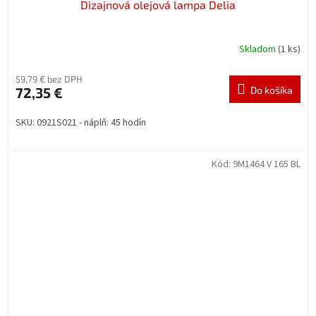
Dizajnová olejová lampa Delia
Skladom
(1 ks)
59,79 € bez DPH
72,35 €
Do košíka
SKU: 0921S021 - náplň: 45 hodín
Kód:
9M1464 V 165 BL