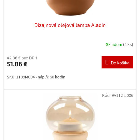
o
v
Dizajnová olejová lampa Aladin
Skladom
(2 ks)
42,86 € bez DPH
51,86 €
Do košíka
SKU: 1109M004 - náplň: 60 hodín
Kód:
9A112 L 006