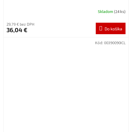
Skladom
(24 ks)
29,79 € bez DPH
36,04 €
Do košíka
Kód:
00390090ICL