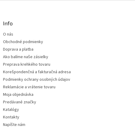
v
Z
a
a
c
á
n
i
p
i
e
ä
Info
e
p
t
r
O nás
i
v
Obchodné podmienky
e
k
y
Doprava a platba
v
Ako balíme naše zásielky
ý
Preprava krehkého tovaru
p
i
Korešpondenčná a fakturačná adresa
s
Podmienky ochrany osobných údajov
u
Reklamácie a vrátenie tovaru
Moja objednávka
Predávané značky
Katalógy
Kontakty
Napíšte nám