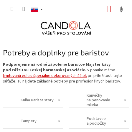
Prejsť
NÁKUP
na
obsah
KOŠÍK
Potreby a doplnky pre baristov
Podporujeme národné zápolenie baristov Majster kávy
pod záštitou Českej barmanskej asociácie.
V ponuke máme
limitovanú edíciu špeciálne dekorovaných šálok
pri príležitosti tejto
súťaže. Tu nájdete základné potreby pre profesionálnych baristov.
Kanvičky
Kniha Barista story
na penovanie
mlieka
Podstavce
Tampery
a podložky