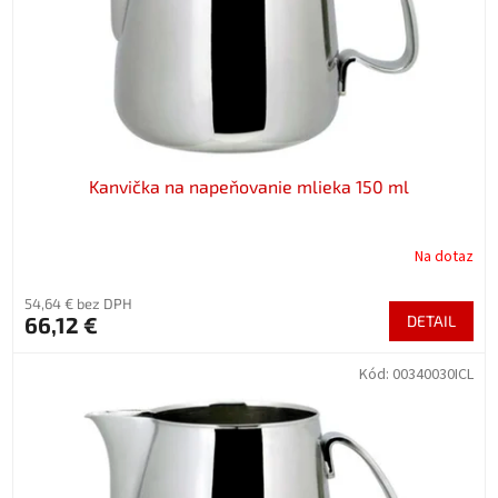
d
u
k
t
o
v
Kanvička na napeňovanie mlieka 150 ml
Na dotaz
54,64 € bez DPH
66,12 €
DETAIL
Kód:
00340030ICL