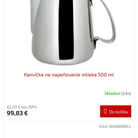
Kanvička na napeňovanie mlieka 500 ml
Skladom
(2 ks)
82,50 € bez DPH
99,83 €
Do košíka
Kód:
00340090ICL