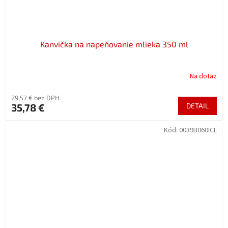
Kanvička na napeňovanie mlieka 350 ml
Na dotaz
29,57 € bez DPH
35,78 €
DETAIL
Kód:
0039B060ICL