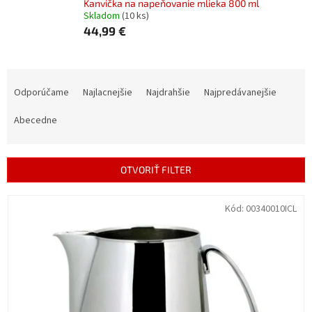
Kanvička na napeňovanie mlieka 800 ml
Skladom
(10 ks)
44,99 €
R
a
Odporúčame
Najlacnejšie
Najdrahšie
Najpredávanejšie
d
e
Abecedne
n
i
e
OTVORIŤ FILTER
p
r
V
Kód:
00340010ICL
o
ý
d
p
u
i
k
s
t
p
o
r
v
o