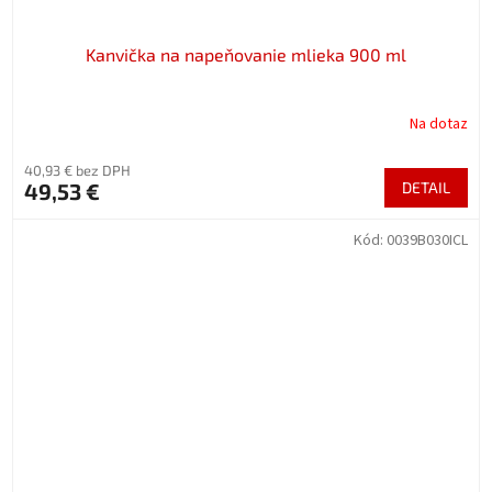
Kanvička na napeňovanie mlieka 900 ml
Na dotaz
40,93 € bez DPH
49,53 €
DETAIL
Kód:
0039B030ICL