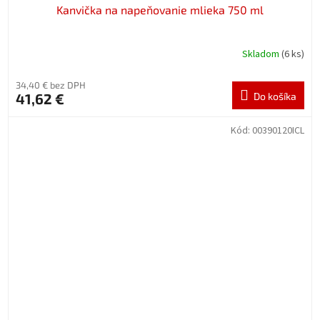
Kanvička na napeňovanie mlieka 750 ml
Skladom
(6 ks)
34,40 € bez DPH
41,62 €
Do košíka
Kód:
00390120ICL