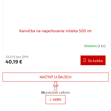
Kanvička na napeňovanie mlieka 500 ml
Skladom
(1 ks)
33,21 € bez DPH
40,19 €
Do košíka
NAČÍTAŤ 12 ĎALŠÍCH
S
1
5
t
O
r
58
položiek celkom
v
á
l
HORE
n
á
k
d
o