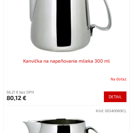
Kanvička na napeňovanie mlieka 300 ml
Na dotaz
66,21 € bez DPH
80,12 €
DETAIL
Kód:
00340060ICL