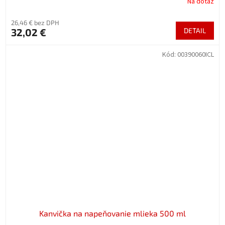
Na dotaz
26,46 € bez DPH
32,02 €
DETAIL
Kód:
00390060ICL
Kanvička na napeňovanie mlieka 500 ml