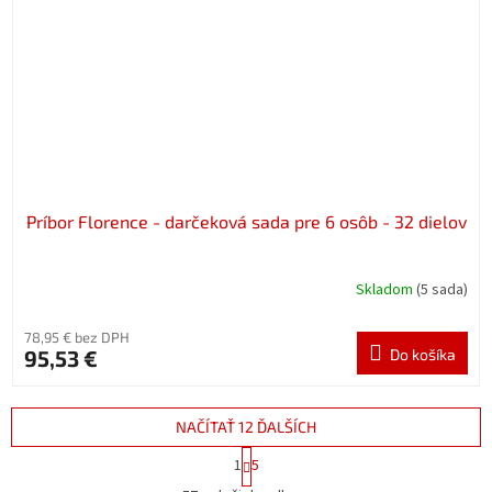
Príbor Florence - darčeková sada pre 6 osôb - 32 dielov
Skladom
(5 sada)
78,95 € bez DPH
95,53 €
Do košíka
NAČÍTAŤ 12 ĎALŠÍCH
S
1
5
t
O