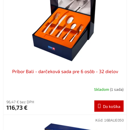
k
s
t
p
o
r
v
o
d
u
k
t
o
v
Príbor Bali - darčeková sada pre 6 osôb - 32 dielov
Skladom
(1 sada)
96,47 € bez DPH
116,73 €
Do košíka
Kód:
16BALIE050