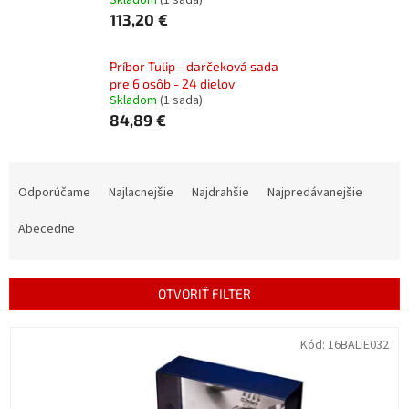
Skladom
(1 sada)
113,20 €
Príbor Tulip - darčeková sada
pre 6 osôb - 24 dielov
Skladom
(1 sada)
84,89 €
R
a
Odporúčame
Najlacnejšie
Najdrahšie
Najpredávanejšie
d
e
Abecedne
n
i
e
OTVORIŤ FILTER
p
r
V
Kód:
16BALIE032
o
ý
d
p
u
i