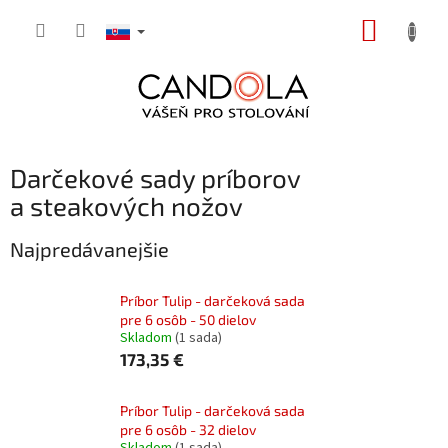
Prejsť
NÁKUP
na
obsah
KOŠÍK
Darčekové sady príborov
a steakových nožov
Najpredávanejšie
Príbor Tulip - darčeková sada
pre 6 osôb - 50 dielov
Skladom
(1 sada)
173,35 €
Príbor Tulip - darčeková sada
pre 6 osôb - 32 dielov