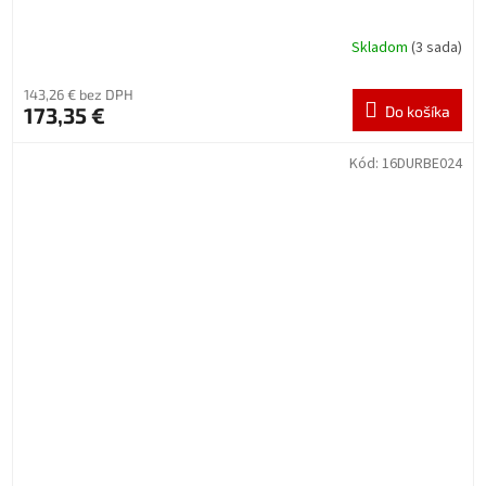
Skladom
(3 sada)
143,26 € bez DPH
173,35 €
Do košíka
Kód:
16DURBE024