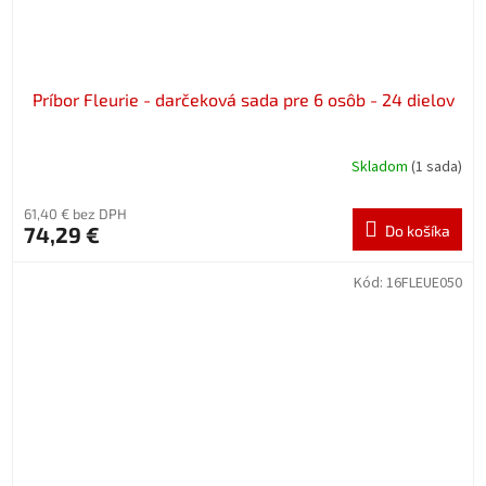
Príbor Fleurie - darčeková sada pre 6 osôb - 24 dielov
Skladom
(1 sada)
61,40 € bez DPH
74,29 €
Do košíka
Kód:
16FLEUE050