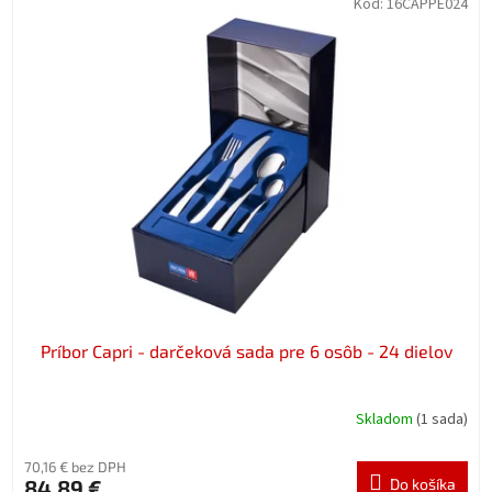
Kód:
16CAPPE024
Príbor Capri - darčeková sada pre 6 osôb - 24 dielov
Skladom
(1 sada)
70,16 € bez DPH
84,89 €
Do košíka