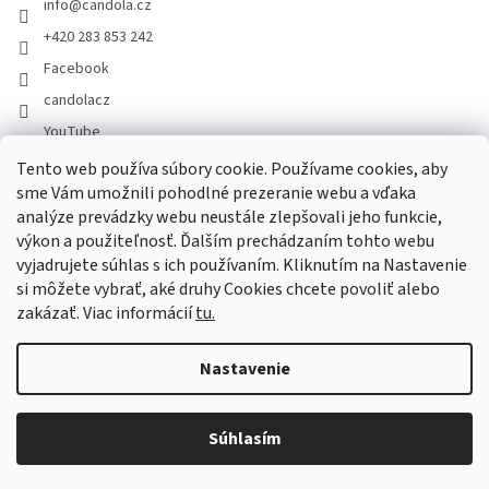
info
@
candola.cz
+420 283 853 242
Facebook
candolacz
YouTube
Tento web používa súbory cookie. Používame cookies, aby
sme Vám umožnili pohodlné prezeranie webu a vďaka
Prijímame online platby
analýze prevádzky webu neustále zlepšovali jeho funkcie,
výkon a použiteľnosť. Ďalším prechádzaním tohto webu
vyjadrujete súhlas s ich používaním. Kliknutím na Nastavenie
si môžete vybrať, aké druhy Cookies chcete povoliť alebo
zakázať. Viac informácií
tu.
Vytvoril Shoptet
Nastavenie
Copyright 2026
GASTRO HOLDING CANDOLA, s. r. o.
. Všetky práva
Súhlasím
vyhradené.
Upraviť nastavenie cookies