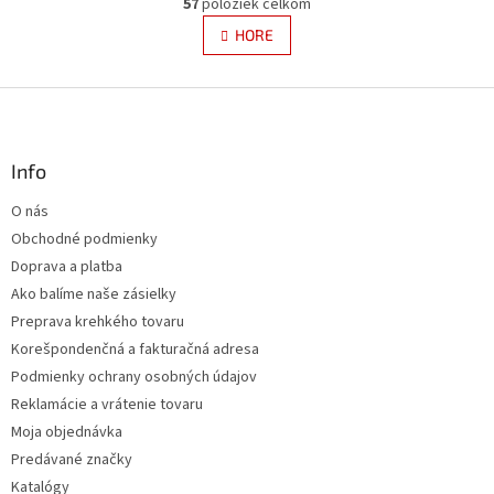
r
57
položiek celkom
v
á
l
HORE
n
á
k
d
o
v
Z
a
a
c
á
n
i
p
i
e
ä
Info
e
p
t
r
O nás
i
v
Obchodné podmienky
e
k
y
Doprava a platba
v
Ako balíme naše zásielky
ý
Preprava krehkého tovaru
p
i
Korešpondenčná a fakturačná adresa
s
Podmienky ochrany osobných údajov
u
Reklamácie a vrátenie tovaru
Moja objednávka
Predávané značky
Katalógy