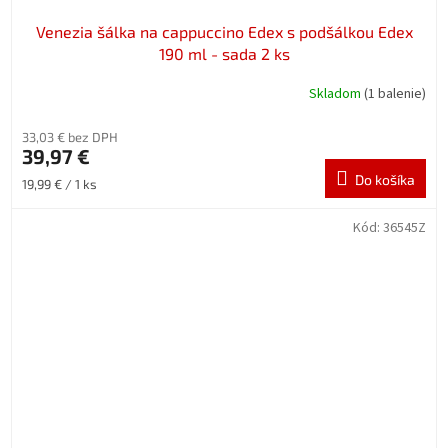
Venezia šálka na cappuccino Edex s podšálkou Edex
190 ml - sada 2 ks
Skladom
(1 balenie)
33,03 € bez DPH
39,97 €
Do košíka
Jednotková
19,99 € / 1 ks
cena:
Kód:
36545Z