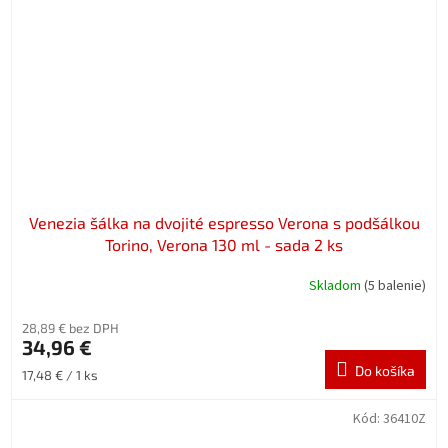
Venezia šálka na dvojité espresso Verona s podšálkou
Torino, Verona 130 ml - sada 2 ks
Skladom
(5 balenie)
28,89 € bez DPH
34,96 €
Do košíka
Jednotková
17,48 € / 1 ks
cena:
Kód:
36410Z