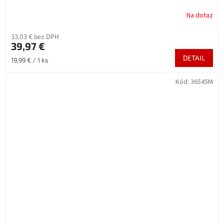
Na dotaz
33,03 € bez DPH
39,97 €
DETAIL
Jednotková
19,99 € / 1 ks
cena:
Kód:
36545M