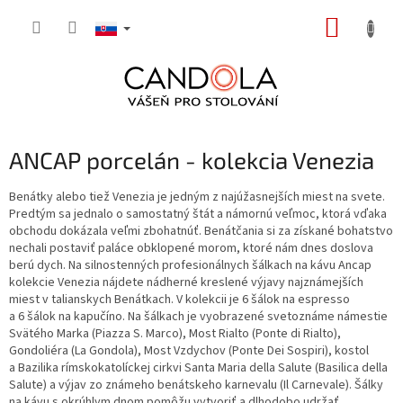
Prejsť
NÁKUP
na
obsah
KOŠÍK
ANCAP porcelán - kolekcia Venezia
Benátky alebo tiež Venezia je jedným z najúžasnejších miest na svete.
Predtým sa jednalo o samostatný štát a námornú veľmoc, ktorá vďaka
obchodu dokázala veľmi zbohatnúť. Benátčania si za získané bohatstvo
nechali postaviť paláce obklopené morom, ktoré nám dnes doslova
berú dych. Na silnostenných profesionálnych šálkach na kávu Ancap
kolekcie Venezia nájdete nádherné kreslené výjavy najznámejších
miest v talianskych Benátkach. V kolekcii je 6 šálok na espresso
a 6 šálok na kapučíno. Na šálkach je vyobrazené svetoznáme námestie
Svätého Marka (Piazza S. Marco), Most Rialto (Ponte di Rialto),
Gondoliéra (La Gondola), Most Vzdychov (Ponte Dei Sospiri), kostol
a Bazilika rímskokatolíckej cirkvi Santa Maria della Salute (Basilica della
Salute) a výjav zo známeho benátskeho karnevalu (Il Carnevale). Šálky
na kávu s okrúhlym dnom pomôžu vytvoriť a dlhodobo udržať