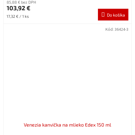
85,88 € bez DPH
103,92 €
Do košíka
Jednotková
17,32 € / 1 ks
cena:
Kód:
36424-3
Venezia kanvička na mlieko Edex 150 ml