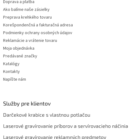
y
Doprava a platba
v
Ako balíme naše zásielky
ý
Preprava krehkého tovaru
p
i
Korešpondenčná a fakturačná adresa
s
Podmienky ochrany osobných údajov
u
Reklamácie a vrátenie tovaru
Moja objednávka
Predávané značky
Katalógy
Kontakty
Napíšte nám
Služby pre klientov
Darčekové krabice s vlastnou potlačou
Laserové gravírovanie príborov a servírovacieho náčinia
Laserové gravírovanie reklamných predmetov