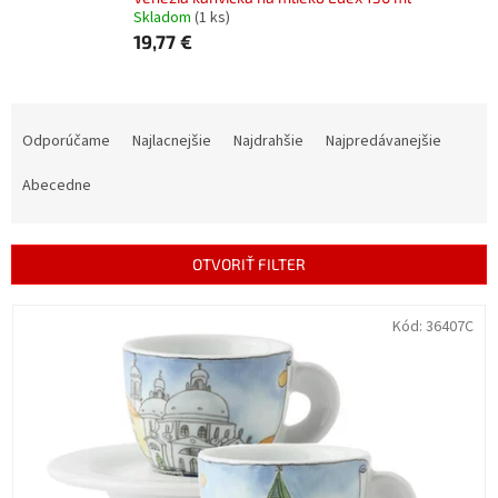
Skladom
(1 ks)
19,77 €
R
a
Odporúčame
Najlacnejšie
Najdrahšie
Najpredávanejšie
d
e
Abecedne
n
i
e
OTVORIŤ FILTER
p
r
V
Kód:
36407C
o
ý
d
p
u
i
k
s
t
p
o
r
v
o