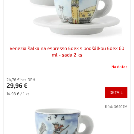
d
u
k
t
o
v
Venezia šálka na espresso Edex s podšálkou Edex 60
ml - sada 2 ks
Na dotaz
24,76 € bez DPH
29,96 €
DETAIL
Jednotková
14,98 € / 1 ks
cena:
Kód:
36407M