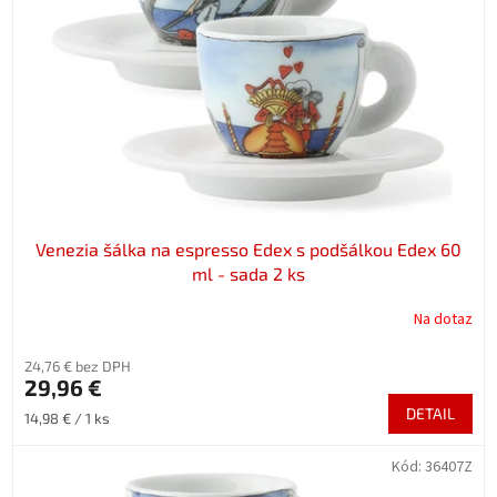
Venezia šálka na espresso Edex s podšálkou Edex 60
ml - sada 2 ks
Na dotaz
24,76 € bez DPH
29,96 €
DETAIL
Jednotková
14,98 € / 1 ks
cena:
Kód:
36407Z