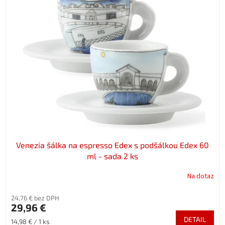
Venezia šálka na espresso Edex s podšálkou Edex 60
ml - sada 2 ks
Na dotaz
24,76 € bez DPH
29,96 €
DETAIL
Jednotková
14,98 € / 1 ks