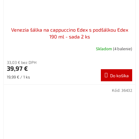
Venezia šálka na cappuccino Edex s podšálkou Edex
190 ml - sada 2 ks
Skladom
(4 balenie)
33,03 € bez DPH
39,97 €
Do košíka
Jednotková
19,99 € / 1 ks
cena:
Kód:
36432