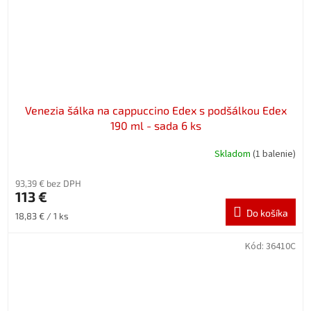
Venezia šálka na cappuccino Edex s podšálkou Edex
190 ml - sada 6 ks
Skladom
(1 balenie)
93,39 € bez DPH
113 €
Do košíka
Jednotková
18,83 € / 1 ks
cena:
Kód:
36410C