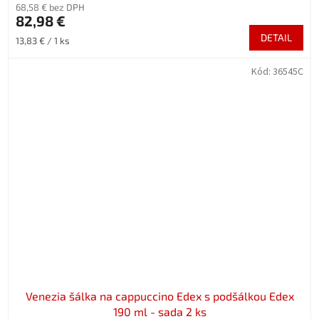
68,58 € bez DPH
82,98 €
DETAIL
Jednotková
13,83 € / 1 ks
cena:
Kód:
36545C
Venezia šálka na cappuccino Edex s podšálkou Edex
190 ml - sada 2 ks