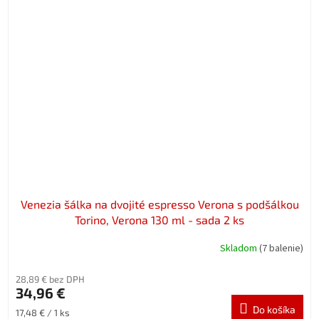
Venezia šálka na dvojité espresso Verona s podšálkou
Torino, Verona 130 ml - sada 2 ks
Skladom
(7 balenie)
28,89 € bez DPH
34,96 €
Do košíka
Jednotková
17,48 € / 1 ks