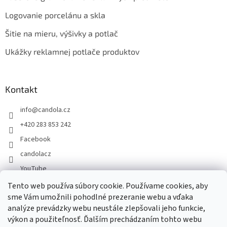
Logovanie porcelánu a skla
Šitie na mieru, výšivky a potlač
Ukážky reklamnej potlače produktov
Kontakt
info
@
candola.cz
+420 283 853 242
Facebook
candolacz
YouTube
Tento web používa súbory cookie. Používame cookies, aby
sme Vám umožnili pohodlné prezeranie webu a vďaka
Prijímame online platby
analýze prevádzky webu neustále zlepšovali jeho funkcie,
výkon a použiteľnosť. Ďalším prechádzaním tohto webu