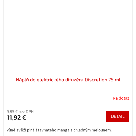
Náplň do elektrického difuzéra Discretion 75 ml
Na dotaz
9,85 € bez DPH
11,92 €
DETAIL
Vůně svěží plná šťavnatého manga s chladným melounem.