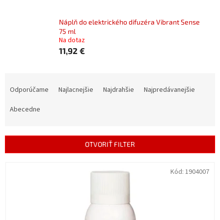
Náplň do elektrického difuzéra Vibrant Sense
75 ml
Na dotaz
11,92 €
R
a
Odporúčame
Najlacnejšie
Najdrahšie
Najpredávanejšie
d
e
Abecedne
n
i
e
OTVORIŤ FILTER
p
r
V
Kód:
1904007
o
ý
d
p
u
i
k
s
t