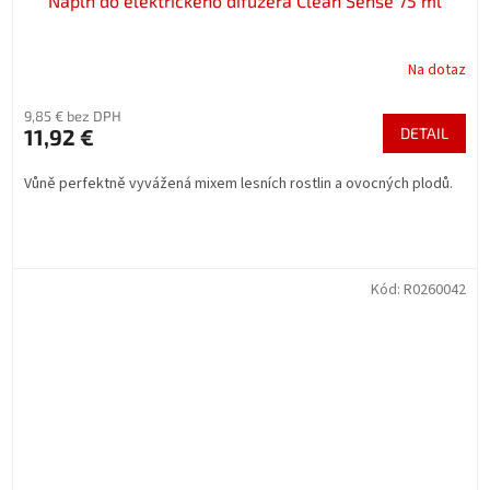
Náplň do elektrického difuzéra Clean Sense 75 ml
Na dotaz
9,85 € bez DPH
11,92 €
DETAIL
Vůně perfektně vyvážená mixem lesních rostlin a ovocných plodů.
Kód:
R0260042