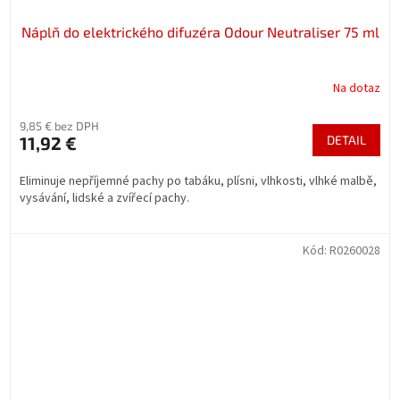
Náplň do elektrického difuzéra Odour Neutraliser 75 ml
Na dotaz
9,85 € bez DPH
11,92 €
DETAIL
Eliminuje nepříjemné pachy po tabáku, plísni, vlhkosti, vlhké malbě,
vysávání, lidské a zvířecí pachy.
Kód:
R0260028