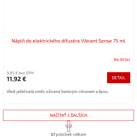
Náplň do elektrického difuzéra Vibrant Sense 75 ml
Na dotaz
9,85 € bez DPH
11,92 €
DETAIL
Vůně jehličnatá směs oživená šumivým citronem a lípou.
NAČÍTAŤ 5 ĎALŠÍCH
S
1
2
t
O
r
17
položiek celkom