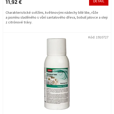
11,92 €
DETAIL
Charakteristické svěžími, květinovými nádechy bílé lilie, růže
a jasmínu sladěného s vůní santalového dřeva, bobulí jalovce a oleji
z citrónové trávy.
Kód:
1910727