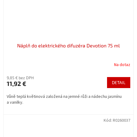
Náplň do elektrického difuzéra Devotion 75 ml
Na dotaz
9,85 € bez DPH
11,92 €
DETAIL
Vůně teplá květinová založená na jemné růži a nádechu jasmínu
a vanilky.
Kód:
R0260037