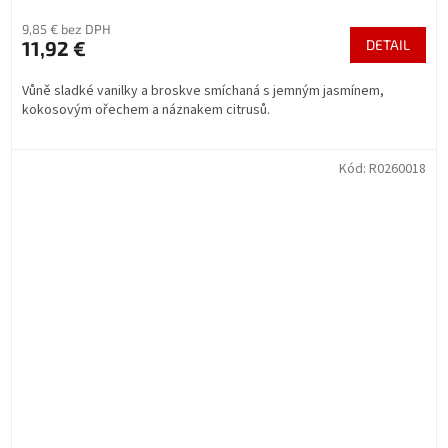
9,85 € bez DPH
11,92 €
DETAIL
Vůně sladké vanilky a broskve smíchaná s jemným jasmínem,
kokosovým ořechem a náznakem citrusů.
Kód:
R0260018