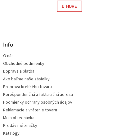
v
á
l
HORE
n
á
k
d
o
v
Z
a
a
c
á
n
i
p
i
e
ä
Info
e
p
t
r
O nás
i
v
Obchodné podmienky
e
k
y
Doprava a platba
v
Ako balíme naše zásielky
ý
Preprava krehkého tovaru
p
i
Korešpondenčná a fakturačná adresa
s
Podmienky ochrany osobných údajov
u
Reklamácie a vrátenie tovaru
Moja objednávka
Predávané značky
Katalógy