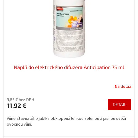
p
o
r
v
o
d
u
k
t
o
v
Náplň do elektrického difuzéra Anticipation 75 ml
Na dotaz
9,85 € bez DPH
11,92 €
DETAIL
Vůně šťavnatého jablka obklopená lehkou zelenou a jasnou svěží
ovocnou vůní.