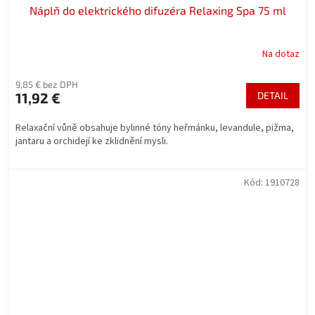
Náplň do elektrického difuzéra Relaxing Spa 75 ml
Na dotaz
9,85 € bez DPH
11,92 €
DETAIL
Relaxační vůně obsahuje bylinné tóny heřmánku, levandule, pižma,
jantaru a orchidejí ke zklidnění mysli.
Kód:
1910728