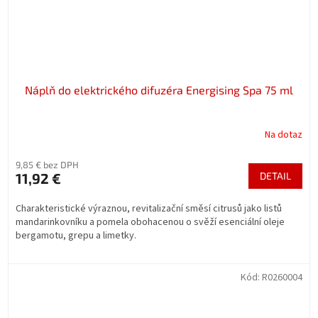
Náplň do elektrického difuzéra Energising Spa 75 ml
Na dotaz
9,85 € bez DPH
11,92 €
DETAIL
Charakteristické výraznou, revitalizační směsí citrusů jako listů
mandarinkovníku a pomela obohacenou o svěží esenciální oleje
bergamotu, grepu a limetky.
Kód:
R0260004