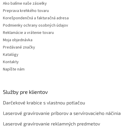
v
Ako balíme naše zásielky
k
Preprava krehkého tovaru
y
v
Korešpondenčná a fakturačná adresa
ý
Podmienky ochrany osobných údajov
p
Reklamácie a vrátenie tovaru
i
s
Moja objednávka
u
Predávané značky
Katalógy
Kontakty
Napíšte nám
Služby pre klientov
Darčekové krabice s vlastnou potlačou
Laserové gravírovanie príborov a servírovacieho náčinia
Laserové gravírovanie reklamných predmetov