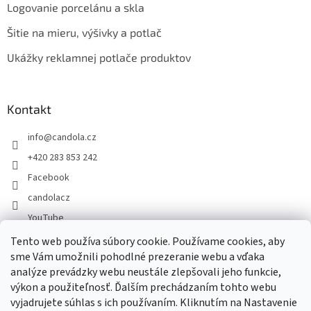
Logovanie porcelánu a skla
Šitie na mieru, výšivky a potlač
Ukážky reklamnej potlače produktov
Kontakt
info
@
candola.cz
+420 283 853 242
Facebook
candolacz
YouTube
Tento web používa súbory cookie. Používame cookies, aby
sme Vám umožnili pohodlné prezeranie webu a vďaka
Prijímame online platby
analýze prevádzky webu neustále zlepšovali jeho funkcie,
výkon a použiteľnosť. Ďalším prechádzaním tohto webu
vyjadrujete súhlas s ich používaním. Kliknutím na Nastavenie