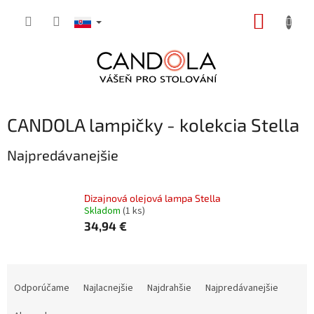
Prejsť
NÁKUP
na
obsah
KOŠÍK
CANDOLA lampičky - kolekcia Stella
Najpredávanejšie
Dizajnová olejová lampa Stella
Skladom
(1 ks)
34,94 €
R
a
Odporúčame
Najlacnejšie
Najdrahšie
Najpredávanejšie
d