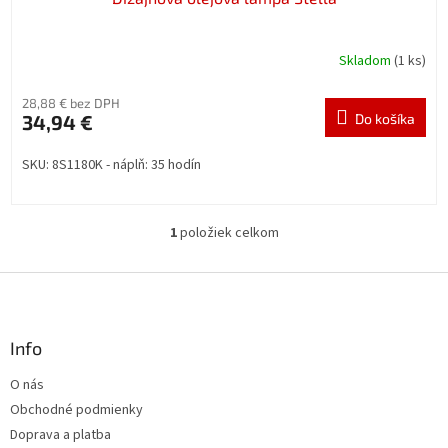
Skladom
(1 ks)
28,88 € bez DPH
34,94 €
Do košíka
SKU: 8S1180K - náplň: 35 hodín
1
položiek celkom
O
v
l
Z
á
á
d
p
a
ä
Info
c
t
i
O nás
i
e
Obchodné podmienky
p
e
r
Doprava a platba