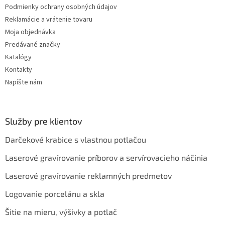
ý
Podmienky ochrany osobných údajov
p
Reklamácie a vrátenie tovaru
i
s
Moja objednávka
u
Predávané značky
Katalógy
Kontakty
Napíšte nám
Služby pre klientov
Darčekové krabice s vlastnou potlačou
Laserové gravírovanie príborov a servírovacieho náčinia
Laserové gravírovanie reklamných predmetov
Logovanie porcelánu a skla
Šitie na mieru, výšivky a potlač