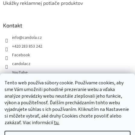
Ukážky reklamnej potlače produktov
Kontakt
info
@
candola.cz
+420 283 853 242
Facebook
candolacz
YouTube
Tento web používa súbory cookie. Používame cookies, aby
sme Vám umožnili pohodlné prezeranie webu a vďaka
Prijímame online platby
analýze prevádzky webu neustále zlepšovali jeho funkcie,
výkon a použiteľnosť. Ďalším prechádzaním tohto webu
vyjadrujete súhlas s ich používaním. Kliknutím na Nastavenie
si môžete vybrať, aké druhy Cookies chcete povoliť alebo
zakázať. Viac informácií
tu.
Vytvoril Shoptet