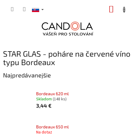
Prejsť
NÁKUP
na
obsah
KOŠÍK
STAR GLAS - poháre na červené víno
typu Bordeaux
Najpredávanejšie
Bordeaux 620 ml
Skladom
(148 ks)
3,44 €
Bordeaux 650 ml
Na dotaz