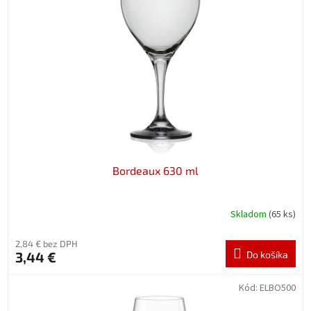
k
s
t
p
o
r
v
o
d
u
k
t
o
v
Bordeaux 630 ml
Skladom
(65 ks)
2,84 € bez DPH
3,44 €
Do košíka
Kód:
ELBO500