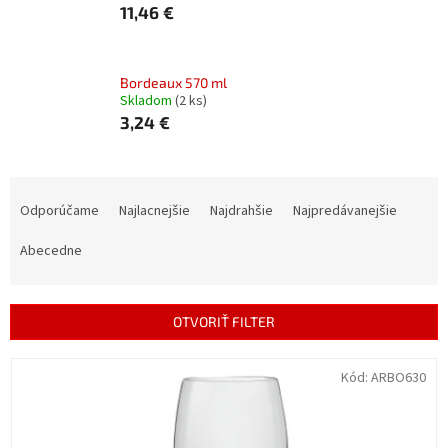
11,46 €
Bordeaux 570 ml
Skladom
(2 ks)
3,24 €
R
a
Odporúčame
Najlacnejšie
Najdrahšie
Najpredávanejšie
d
e
Abecedne
n
i
e
OTVORIŤ FILTER
p
r
V
Kód:
ARBO630
o
ý
d
p
u
i