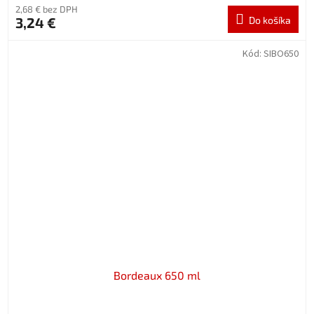
2,68 € bez DPH
3,24 €
Do košíka
Kód:
SIBO650
Bordeaux 650 ml