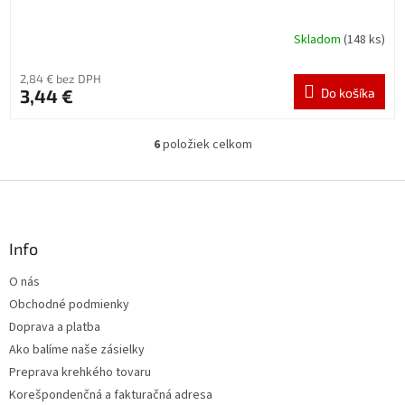
Skladom
(148 ks)
2,84 € bez DPH
3,44 €
Do košíka
6
položiek celkom
O
v
l
Z
á
á
d
p
a
ä
Info
c
t
i
O nás
i
e
Obchodné podmienky
p
e
r
Doprava a platba
v
Ako balíme naše zásielky
k
Preprava krehkého tovaru
y
v
Korešpondenčná a fakturačná adresa