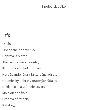
6
položiek celkom
O
v
l
Z
á
á
d
p
a
ä
Info
c
t
i
O nás
i
e
Obchodné podmienky
p
e
r
Doprava a platba
v
Ako balíme naše zásielky
k
Preprava krehkého tovaru
y
v
Korešpondenčná a fakturačná adresa
ý
Podmienky ochrany osobných údajov
p
Reklamácie a vrátenie tovaru
i
s
Moja objednávka
u
Predávané značky
Katalógy