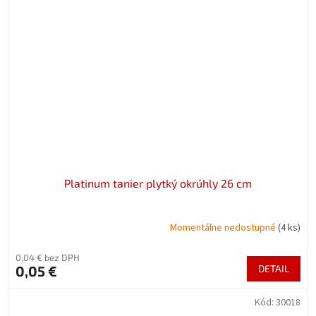
Platinum tanier plytký okrúhly 26 cm
Momentálne nedostupné
(4 ks)
0,04 € bez DPH
0,05 €
DETAIL
Kód:
30018