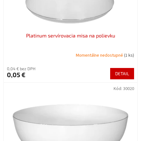
k
t
o
v
Platinum servírovacia misa na polievku
Momentálne nedostupné
(1 ks)
0,04 € bez DPH
0,05 €
DETAIL
Kód:
30020