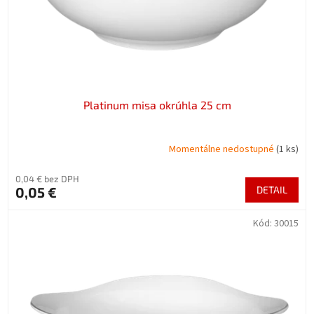
Platinum misa okrúhla 25 cm
Momentálne nedostupné
(1 ks)
0,04 € bez DPH
0,05 €
DETAIL
Kód:
30015