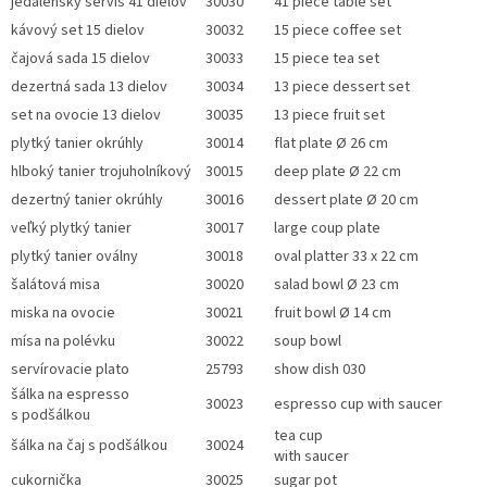
jedálenský servis 41 dielov
30030
41 piece table set
kávový set 15 dielov
30032
15 piece coffee set
čajová sada 15 dielov
30033
15 piece tea set
dezertná sada 13 dielov
30034
13 piece dessert set
set na ovocie 13 dielov
30035
13 piece fruit set
plytký tanier okrúhly
30014
flat plate Ø 26 cm
hlboký tanier trojuholníkový
30015
deep plate Ø 22 cm
dezertný tanier okrúhly
30016
dessert plate Ø 20 cm
veľký plytký tanier
30017
large coup plate
plytký tanier oválny
30018
oval platter 33 x 22 cm
šalátová misa
30020
salad bowl Ø 23 cm
miska na ovocie
30021
fruit bowl
Ø 14 cm
mísa na polévku
30022
soup bowl
servírovacie plato
25793
show dish 030
šálka na espresso
30023
espresso cup with saucer
s podšálkou
tea cup
šálka na čaj s podšálkou
30024
with saucer
cukornička
30025
sugar pot