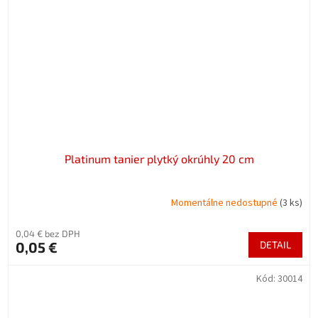
Platinum tanier plytký okrúhly 20 cm
Momentálne nedostupné
(3 ks)
0,04 € bez DPH
0,05 €
DETAIL
Kód:
30014