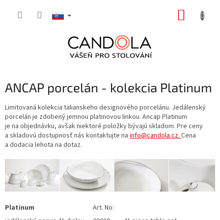
Prejsť
NÁKUP
na
obsah
KOŠÍK
ANCAP porcelán - kolekcia Platinum
Limitovaná kolekcia talianskeho designového porcelánu. Jedálenský
porcelán je zdobený jemnou platinovou linkou. Ancap Platinum
je na objednávku, avšak niektoré položky bývajú skladom. Pre ceny
a skladovú dostupnosť nás kontaktujte na
info@candola.cz
.
Cena
a dodacia lehota na dotaz.
Platinum
Art. No: