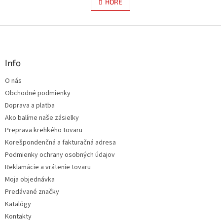
l
HORE
n
á
k
d
o
v
Z
a
a
c
á
n
i
p
i
e
ä
Info
e
p
t
r
O nás
i
v
Obchodné podmienky
e
k
y
Doprava a platba
v
Ako balíme naše zásielky
ý
Preprava krehkého tovaru
p
i
Korešpondenčná a fakturačná adresa
s
Podmienky ochrany osobných údajov
u
Reklamácie a vrátenie tovaru
Moja objednávka
Predávané značky
Katalógy
Kontakty