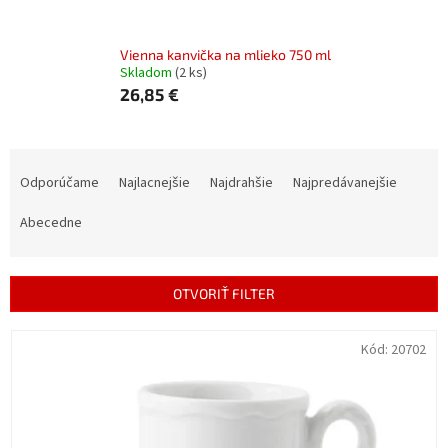
Vienna kanvička na mlieko 750 ml
Skladom
(2 ks)
26,85 €
R
a
Odporúčame
Najlacnejšie
Najdrahšie
Najpredávanejšie
d
e
Abecedne
n
i
e
OTVORIŤ FILTER
p
r
V
Kód:
20702
o
ý
d
p
u
i
k
s
t