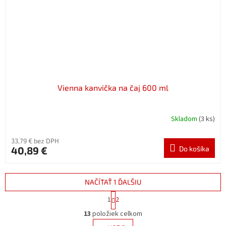
Vienna kanvička na čaj 600 ml
Skladom
(3 ks)
33,79 € bez DPH
40,89 €
Do košíka
NAČÍTAŤ 1 ĎALŠIU
S
1
2
t
O
r
13
položiek celkom
v
á