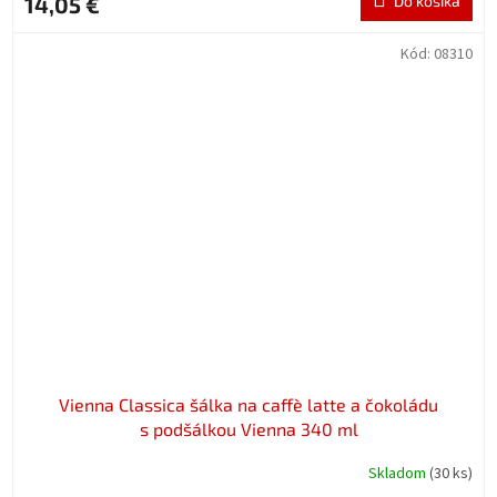
14,05 €
Do košíka
Kód:
08310
Vienna Classica šálka na caffè latte a čokoládu
s podšálkou Vienna 340 ml
Skladom
(30 ks)