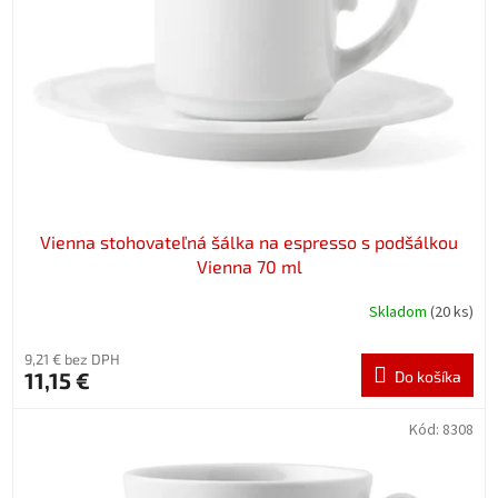
p
o
r
v
o
d
u
k
t
o
v
Vienna stohovateľná šálka na espresso s podšálkou
Vienna 70 ml
Skladom
(20 ks)
9,21 € bez DPH
11,15 €
Do košíka
Kód:
8308