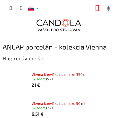
Prejsť
NÁKUP
na
obsah
KOŠÍK
ANCAP porcelán - kolekcia Vienna
Najpredávanejšie
Vienna kanvička na mlieko 350 ml
Skladom
(5 ks)
21 €
Vienna kanvička na mlieko 50 ml
Skladom
(7 ks)
6,51 €