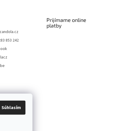
Prijímame online
platby
candola.cz
283 853 242
book
lacz
ube
Súhlasím