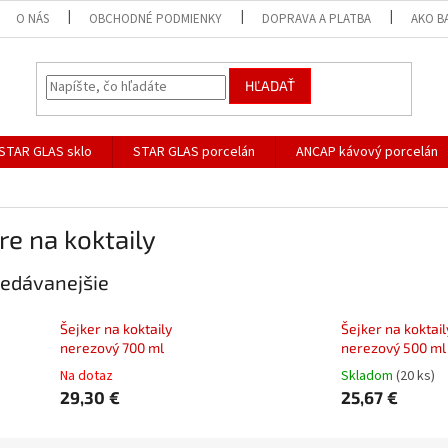
O NÁS
OBCHODNÉ PODMIENKY
DOPRAVA A PLATBA
AKO B
HĽADAŤ
STAR GLAS sklo
STAR GLAS porcelán
ANCAP kávový porcelán
re na koktaily
edávanejšie
Šejker na koktaily
Šejker na koktail
nerezový 700 ml
nerezový 500 ml
Na dotaz
Skladom
(20 ks)
29,30 €
25,67 €