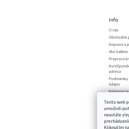
p
ä
t
Info
i
e
O nás
Obchodné 
Doprava a p
Ako balíme 
Preprava k
Korešponde
adresa
Podmienky 
údajov
Reklamácie 
Moja objed
Tento web p
Predávané 
umožnili po
Katalógy
neustále zle
Kontakty
prechádzaním
Kliknutím na
Napíšte ná