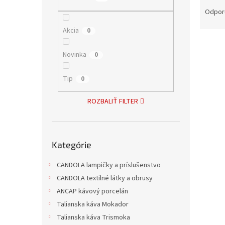
R
a
Odpor
d
Akcia
0
e
V
n
ý
i
Novinka
0
p
e
i
p
Tip
0
s
r
p
o
ROZBALIŤ FILTER
r
d
o
u
d
k
Preskočiť
u
t
Kategórie
kategórie
Šejke
k
o
t
v
CANDOLA lampičky a príslušenstvo
o
CANDOLA textilné látky a obrusy
v
ANCAP kávový porcelán
Talianska káva Mokador
27,86 
33,7
Talianska káva Trismoka