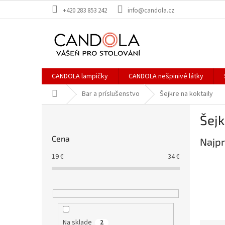
Prejsť
+420 283 853 242
info@candola.cz
na
obsah
CANDOLA lampičky
CANDOLA nešpinivé látky
Domov
Bar a príslušenstvo
Šejkre na koktaily
B
Šejk
o
č
Cena
Najpr
n
ý
19
€
34
€
p
a
n
e
l
Na sklade
2