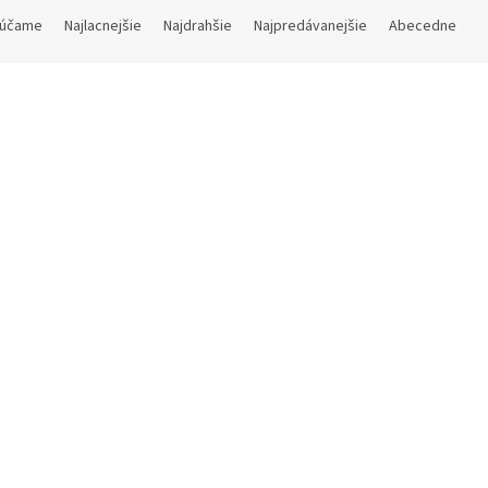
účame
Najlacnejšie
Najdrahšie
Najpredávanejšie
Abecedne
Kód:
0165V500VCV
Kód:
414
r na koktaily Boston 500 ml
Šejker na koktaily nerezový
Skladom
(9 ks)
€ bez DPH
15,97 € bez DPH
1 €
Do košíka
19,32 €
D