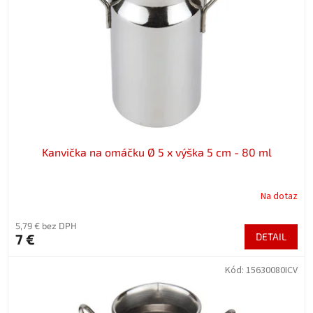
p
o
r
v
o
d
u
k
t
o
v
Kanvička na omáčku Ø 5 x výška 5 cm - 80 ml
Na dotaz
5,79 € bez DPH
7 €
DETAIL
Kód:
15630080ICV