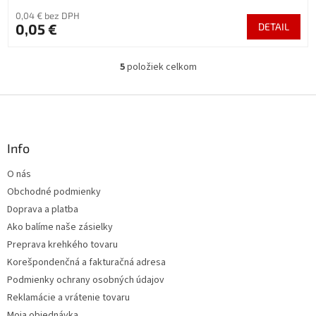
0,04 € bez DPH
0,05 €
DETAIL
5
položiek celkom
O
v
l
Z
á
á
d
p
a
ä
Info
c
t
i
O nás
i
e
Obchodné podmienky
p
e
r
Doprava a platba
v
Ako balíme naše zásielky
k
Preprava krehkého tovaru
y
v
Korešpondenčná a fakturačná adresa
ý
Podmienky ochrany osobných údajov
p
Reklamácie a vrátenie tovaru
i
s
Moja objednávka