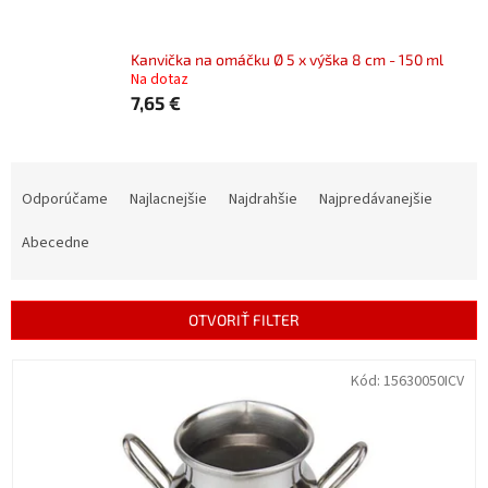
Kanvička na omáčku Ø 5 x výška 8 cm - 150 ml
Na dotaz
7,65 €
R
a
Odporúčame
Najlacnejšie
Najdrahšie
Najpredávanejšie
d
e
Abecedne
n
i
e
OTVORIŤ FILTER
p
r
V
Kód:
15630050ICV
o
ý
d
p
u
i
k
s
t