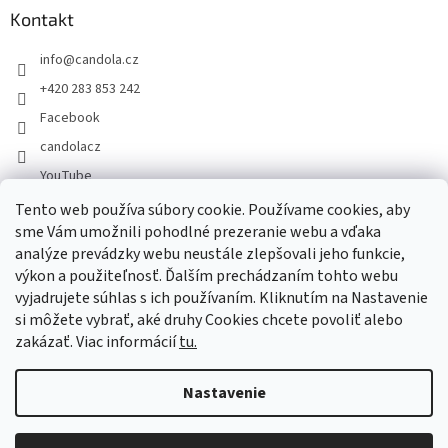
Kontakt
info
@
candola.cz
+420 283 853 242
Facebook
candolacz
YouTube
Tento web používa súbory cookie. Používame cookies, aby
sme Vám umožnili pohodlné prezeranie webu a vďaka
Prijímame online platby
analýze prevádzky webu neustále zlepšovali jeho funkcie,
výkon a použiteľnosť. Ďalším prechádzaním tohto webu
vyjadrujete súhlas s ich používaním. Kliknutím na Nastavenie
si môžete vybrať, aké druhy Cookies chcete povoliť alebo
zakázať. Viac informácií
tu.
Vytvoril Shoptet
Nastavenie
Copyright 2026
GASTRO HOLDING CANDOLA, s. r. o.
. Všetky práva