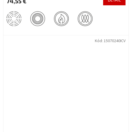
74,55 €
Kód:
15070240ICV