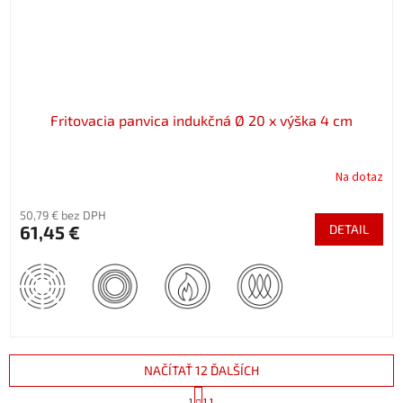
Fritovacia panvica indukčná Ø 20 x výška 4 cm
Na dotaz
50,79 € bez DPH
61,45 €
DETAIL
NAČÍTAŤ 12 ĎALŠÍCH
S
1
11