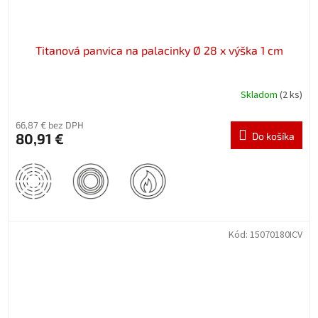
Titanová panvica na palacinky Ø 28 x výška 1 cm
Skladom
(2 ks)
66,87 € bez DPH
80,91 €
Do košíka
Kód:
15070180ICV