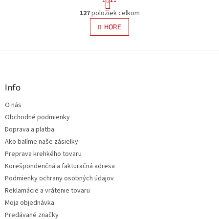
t
O
r
127
položiek celkom
v
á
l
HORE
n
á
k
d
o
v
Z
a
a
c
á
n
i
p
i
e
ä
Info
e
p
t
r
O nás
i
v
Obchodné podmienky
e
k
y
Doprava a platba
v
Ako balíme naše zásielky
ý
Preprava krehkého tovaru
p
i
Korešpondenčná a fakturačná adresa
s
Podmienky ochrany osobných údajov
u
Reklamácie a vrátenie tovaru
Moja objednávka
Predávané značky