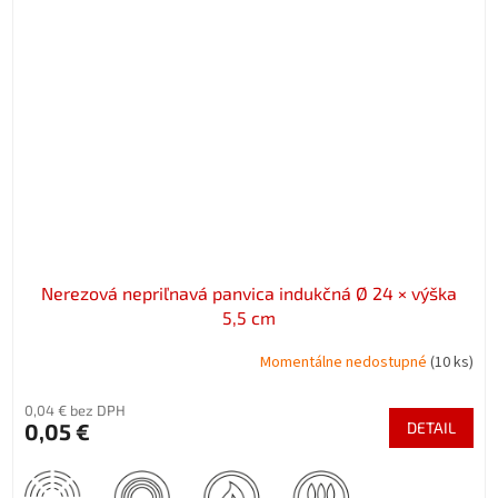
Nerezová nepriľnavá panvica indukčná Ø 24 × výška
5,5 cm
Momentálne nedostupné
(10 ks)
0,04 € bez DPH
0,05 €
DETAIL