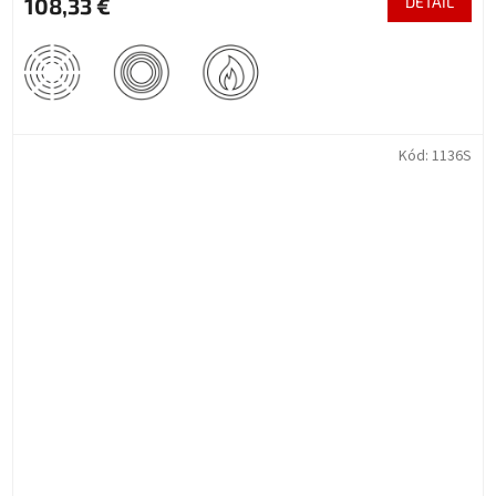
108,33 €
DETAIL
Kód:
1136S