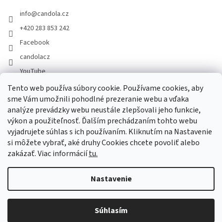
info
@
candola.cz
+420 283 853 242
Facebook
candolacz
YouTube
Tento web používa súbory cookie. Používame cookies, aby
sme Vám umožnili pohodlné prezeranie webu a vďaka
Prijímame online platby
analýze prevádzky webu neustále zlepšovali jeho funkcie,
výkon a použiteľnosť. Ďalším prechádzaním tohto webu
vyjadrujete súhlas s ich používaním. Kliknutím na Nastavenie
si môžete vybrať, aké druhy Cookies chcete povoliť alebo
zakázať. Viac informácií
tu.
Vytvoril Shoptet
Nastavenie
Copyright 2026
GASTRO HOLDING CANDOLA, s. r. o.
. Všetky práva
Súhlasím
vyhradené.
Upraviť nastavenie cookies