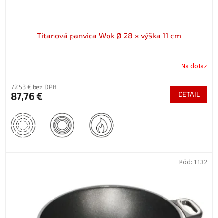
o
v
Titanová panvica Wok Ø 28 x výška 11 cm
Na dotaz
72,53 € bez DPH
87,76 €
DETAIL
Kód:
1132