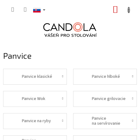
Prejsť
NÁKUP
na
obsah
KOŠÍK
Panvice
Panvice klasické
Panvice hlboké
Panvice Wok
Panvice grilovacie
Panvice
Panvice na ryby
na servírovanie