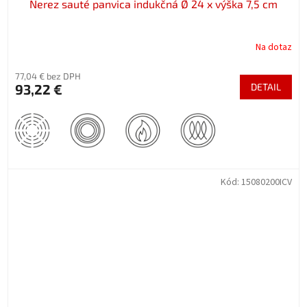
Nerez sauté panvica indukčná Ø 24 x výška 7,5 cm
Na dotaz
77,04 € bez DPH
93,22 €
DETAIL
Kód:
15080200ICV