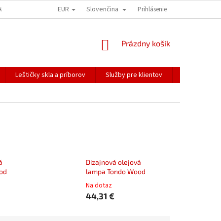
EUR
Slovenčina
ALÍME NAŠE ZÁSIELKY
PREPRAVA KREHKÉHO TOVARU
Prihlásenie
KOREŠPONDEN
NÁKUPNÝ
Prázdny košík
KOŠÍK
Leštičky skla a príborov
Služby pre klientov
Katalógy
á
Dizajnová olejová
od
lampa Tondo Wood
Na dotaz
44,31 €