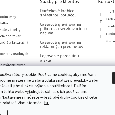
Služby pre klientov
Kontakt
Darčekové krabice
info
@
s vlastnou potlačou
podmienky
+420 
latba
Laserové gravírovanie
Face
príborov a servírovacieho
naše zásielky
náčinia
cando
rehkého tovaru
YouT
Laserové gravírovanie
nčná a fakturačná
reklamných predmetov
ochrany osobných
Logovanie porcelánu
a skla
a vrátenie tovaru
Šitie na mieru, výšivky
návka
a potlač
oužíva súbory cookie. Používame cookies, aby sme Vám
značky
hodlné prezeranie webu a vďaka analýze prevádzky webu
Ukážky reklamnej
pšovali jeho funkcie, výkon a použiteľnosť. Ďalším
potlače produktov
 tohto webu vyjadrujete súhlas s ich používaním.
 Nastavenie si môžete vybrať, aké druhy Cookies chcete
m
o zakázať. Viac informácií
tu.