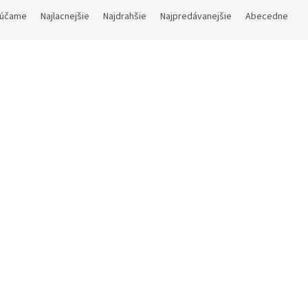
účame
Najlacnejšie
Najdrahšie
Najpredávanejšie
Abecedne
Kód:
9T3464 A 065
Kód:
9T34
jnová olejová lampa Tondo
Dizajnová olejová lampa To
d
Wood
Na dotaz
€ bez DPH
39,84 € bez DPH
31 €
DETAIL
48,21 €
D