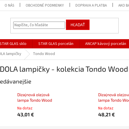
O NÁS
OBCHODNÉ PODMIENKY
DOPRAVA A PLATBA
AKO B
HĽADAŤ
STAR GLAS sklo
STAR GLAS porcelán
ANCAP kávový porcelán
LA lampičky
Tondo Wood
DOLA lampičky - kolekcia Tondo Wood
edávanejšie
Dizajnová olejová
Dizajnová olejov
lampa Tondo Wood
lampa Tondo Wo
Na dotaz
Na dotaz
43,01 €
48,21 €