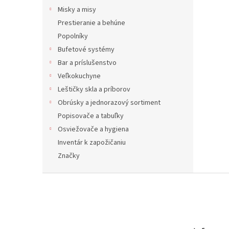
Misky a misy
Prestieranie a behúne
Popolníky
Bufetové systémy
Bar a príslušenstvo
Veľkokuchyne
Leštičky skla a príborov
Obrúsky a jednorazový sortiment
Popisovače a tabuľky
Osviežovače a hygiena
Inventár k zapožičaniu
Značky
Z
á
p
ä
t