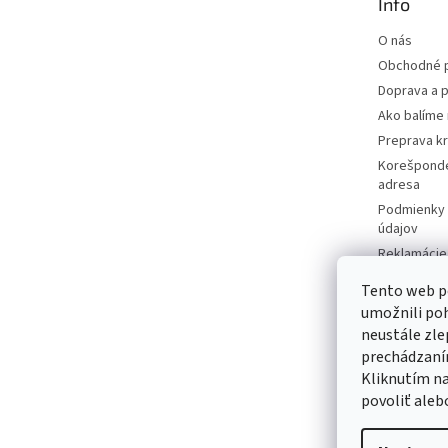
Info
i
e
O nás
Obchodné 
Doprava a p
Ako balíme 
Preprava k
Korešponde
adresa
Podmienky 
údajov
Reklamácie 
Moja objed
Tento web p
Predávané 
umožnili po
Katalógy
neustále zle
Kontakty
prechádzaním
Kliknutím na
Napíšte ná
povoliť aleb