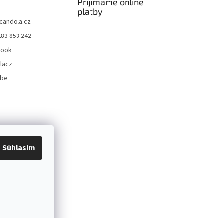
Prijímame online
platby
candola.cz
283 853 242
book
lacz
ube
Súhlasím