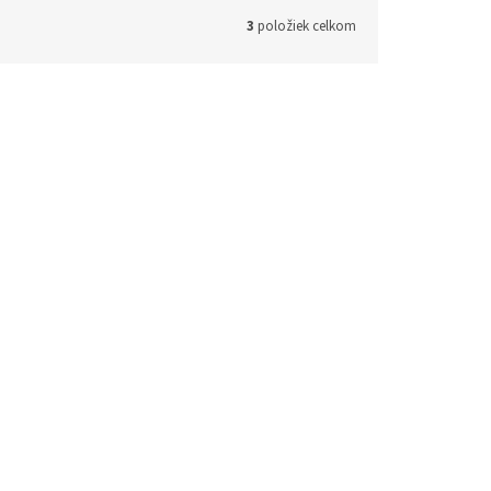
3
položiek celkom
64 A 066
Kód:
9T3464 A 090
ndo
Dizajnová olejová lampa Tondo
Wood
Na dotaz
Na dotaz
35,55 € bez DPH
ETAIL
43,01 €
DETAIL