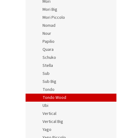
Mori
Mori Big
Mori Piccolo
Nomad
Nour
Papilio
Quara
Schuko
Stella
Sub
Sub Big
Tondo
Tondo Wood
Ubi
Vertical
Vertical Big
Yago
Yago Piccolo