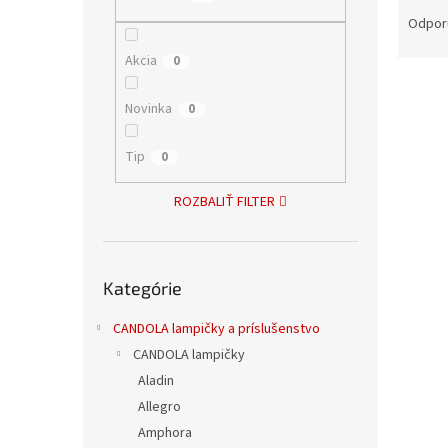
R
a
Odpor
d
Akcia
0
e
V
n
ý
i
Novinka
0
p
e
i
p
Tip
0
s
r
p
o
ROZBALIŤ FILTER
r
d
o
u
d
k
Preskočiť
u
t
Kategórie
kategórie
Diza
k
o
Woo
t
v
CANDOLA lampičky a príslušenstvo
o
CANDOLA lampičky
v
Aladin
Allegro
36,62 
44,
Amphora