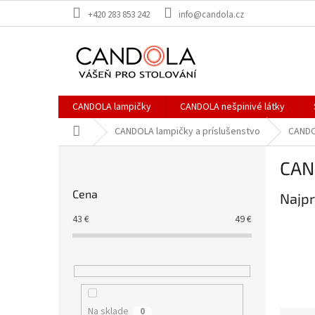
Prejsť
+420 283 853 242
info@candola.cz
na
obsah
CANDOLA lampičky
CANDOLA nešpinivé látky
Domov
CANDOLA lampičky a príslušenstvo
CANDO
B
CAN
o
č
Cena
Najpr
n
ý
43
€
49
€
p
a
n
e
l
Na sklade
0