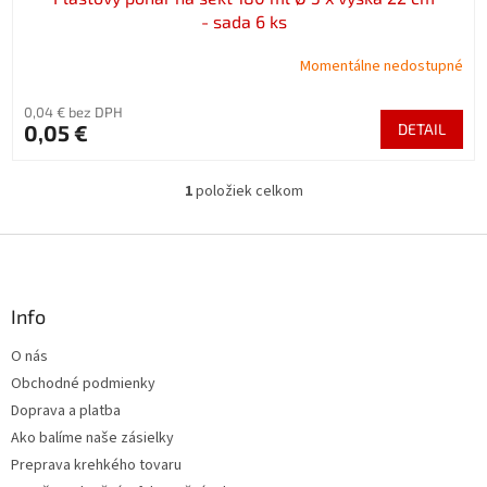
- sada 6 ks
Momentálne nedostupné
0,04 € bez DPH
0,05 €
DETAIL
1
položiek celkom
O
v
l
Z
á
á
d
p
a
ä
Info
c
t
i
O nás
i
e
Obchodné podmienky
p
e
r
Doprava a platba
v
Ako balíme naše zásielky
k
Preprava krehkého tovaru
y