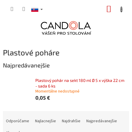
Prejsť
NÁKUP
na
obsah
KOŠÍK
Plastové poháre
Najpredávanejšie
Plastový pohár na sekt 180 ml Ø 5 x výška 22 cm
- sada 6 ks
Momentálne nedostupné
0,05 €
R
a
Odporúčame
Najlacnejšie
Najdrahšie
Najpredávanejšie
d