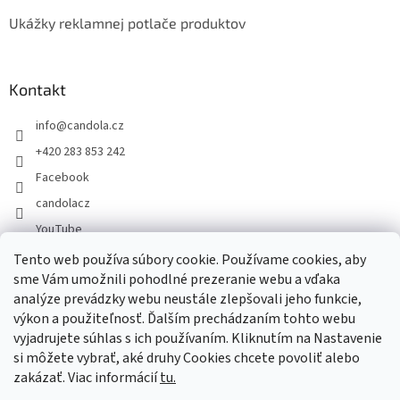
Ukážky reklamnej potlače produktov
Kontakt
info
@
candola.cz
+420 283 853 242
Facebook
candolacz
YouTube
Tento web používa súbory cookie. Používame cookies, aby
sme Vám umožnili pohodlné prezeranie webu a vďaka
Prijímame online platby
analýze prevádzky webu neustále zlepšovali jeho funkcie,
výkon a použiteľnosť. Ďalším prechádzaním tohto webu
vyjadrujete súhlas s ich používaním. Kliknutím na Nastavenie
si môžete vybrať, aké druhy Cookies chcete povoliť alebo
zakázať. Viac informácií
tu.