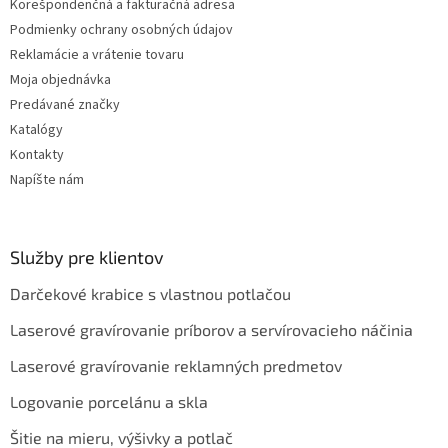
v
Korešpondenčná a fakturačná adresa
ý
Podmienky ochrany osobných údajov
p
Reklamácie a vrátenie tovaru
i
s
Moja objednávka
u
Predávané značky
Katalógy
Kontakty
Napíšte nám
Služby pre klientov
Darčekové krabice s vlastnou potlačou
Laserové gravírovanie príborov a servírovacieho náčinia
Laserové gravírovanie reklamných predmetov
Logovanie porcelánu a skla
Šitie na mieru, výšivky a potlač