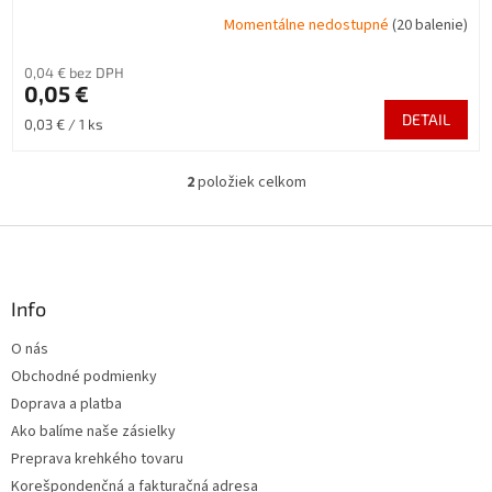
Momentálne nedostupné
(20 balenie)
0,04 € bez DPH
0,05 €
DETAIL
Jednotková
0,03 € / 1 ks
cena:
2
položiek celkom
O
v
l
Z
á
á
d
p
a
ä
Info
c
t
i
O nás
i
e
Obchodné podmienky
p
e
r
Doprava a platba
v
Ako balíme naše zásielky
k
Preprava krehkého tovaru
y
v
Korešpondenčná a fakturačná adresa