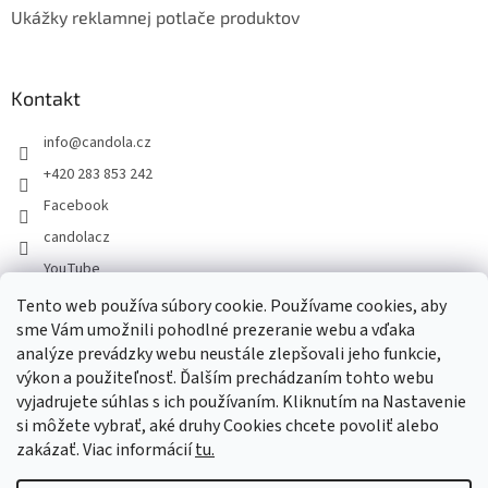
Ukážky reklamnej potlače produktov
Kontakt
info
@
candola.cz
+420 283 853 242
Facebook
candolacz
YouTube
Tento web používa súbory cookie. Používame cookies, aby
sme Vám umožnili pohodlné prezeranie webu a vďaka
Prijímame online platby
analýze prevádzky webu neustále zlepšovali jeho funkcie,
výkon a použiteľnosť. Ďalším prechádzaním tohto webu
vyjadrujete súhlas s ich používaním. Kliknutím na Nastavenie
si môžete vybrať, aké druhy Cookies chcete povoliť alebo
zakázať. Viac informácií
tu.