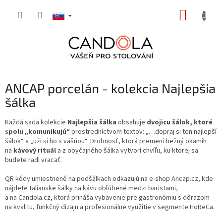
Prejsť
NÁKUP
na
obsah
KOŠÍK
ANCAP porcelán - kolekcia Najlepšia
šálka
Každá sada kolekcie
Najlepšia šálka
obsahuje
dvojicu šálok, ktoré
spolu „komunikujú“
prostredníctvom textov: „…dopraj si ten najlepší
šálok“ a „uži si ho s vášňou“. Drobnosť, ktorá premení bežný okamih
na
kávový rituál
a z obyčajného šálka vytvorí chvíľu, ku ktorej sa
budete radi vracať.
QR kódy umiestnené na podšálkach odkazujú na e‑shop Ancap.cz, kde
nájdete talianske šálky na kávu obľúbené medzi baristami,
a na Candola.cz, ktorá prináša vybavenie pre gastronómiu s dôrazom
na kvalitu, funkčný dizajn a profesionálne využitie v segmente HoReCa.