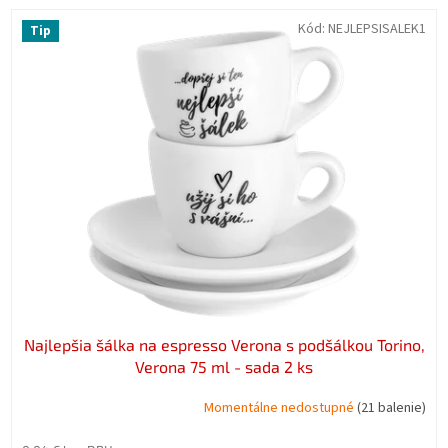
r
V
Kód:
NEJLEPSISALEK1
Tip
o
ý
d
p
u
i
k
s
t
p
o
r
v
o
d
u
k
t
o
v
Najlepšia šálka na espresso Verona s podšálkou Torino,
Verona 75 ml - sada 2 ks
Momentálne nedostupné
(21 balenie)