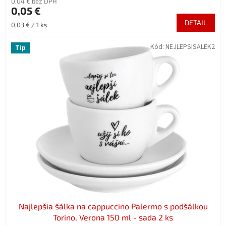
0,04 € bez DPH
0,05 €
DETAIL
Jednotková
0,03 € / 1 ks
cena:
Kód:
NEJLEPSISALEK2
Tip
Najlepšia šálka na cappuccino Palermo s podšálkou
Torino, Verona 150 ml - sada 2 ks