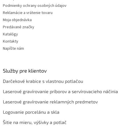
ý
Podmienky ochrany osobných údajov
p
Reklamácie a vrátenie tovaru
i
s
Moja objednávka
u
Predávané značky
Katalógy
Kontakty
Napíšte nám
Služby pre klientov
Darčekové krabice s vlastnou potlačou
Laserové gravírovanie príborov a servírovacieho náčinia
Laserové gravírovanie reklamných predmetov
Logovanie porcelánu a skla
Šitie na mieru, výšivky a potlač