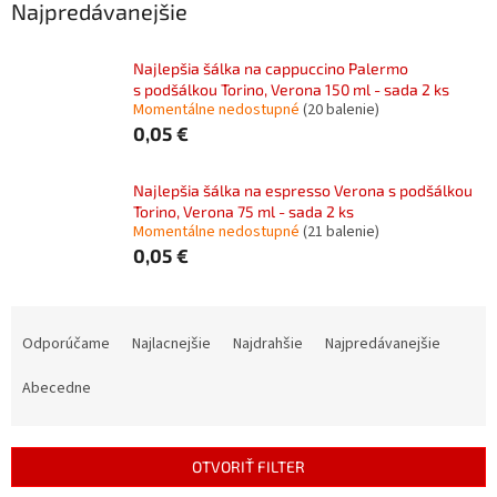
Najpredávanejšie
Najlepšia šálka na cappuccino Palermo
s podšálkou Torino, Verona 150 ml - sada 2 ks
Momentálne nedostupné
(20 balenie)
0,05 €
Najlepšia šálka na espresso Verona s podšálkou
Torino, Verona 75 ml - sada 2 ks
Momentálne nedostupné
(21 balenie)
0,05 €
R
a
Odporúčame
Najlacnejšie
Najdrahšie
Najpredávanejšie
d
e
Abecedne
n
i
e
OTVORIŤ FILTER
p