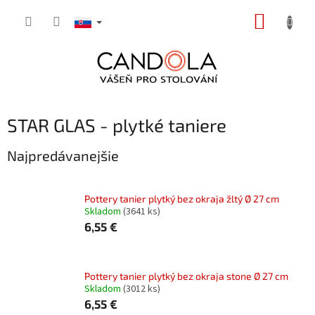
Prejsť
NÁKUP
na
obsah
KOŠÍK
STAR GLAS - plytké taniere
Najpredávanejšie
Pottery tanier plytký bez okraja žltý Ø 27 cm
Skladom
(3641 ks)
6,55 €
Pottery tanier plytký bez okraja stone Ø 27 cm
Skladom
(3012 ks)
6,55 €