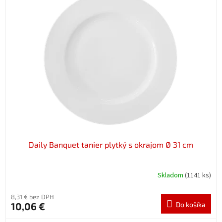
Daily Banquet tanier plytký s okrajom Ø 31 cm
Skladom
(1141 ks)
8,31 € bez DPH
10,06 €
Do košíka