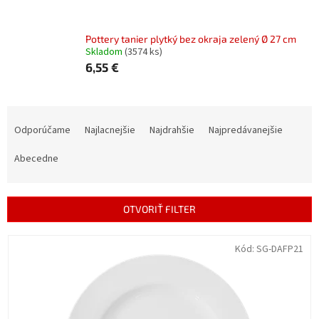
Pottery tanier plytký bez okraja zelený Ø 27 cm
Skladom
(3574 ks)
6,55 €
R
a
Odporúčame
Najlacnejšie
Najdrahšie
Najpredávanejšie
d
e
Abecedne
n
i
e
OTVORIŤ FILTER
p
r
V
Kód:
SG-DAFP21
o
ý
d
p
u
i
k
s
t