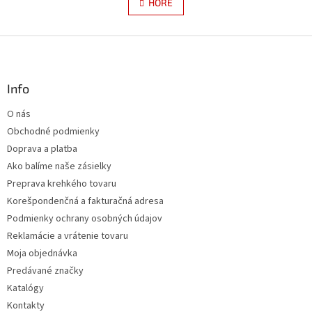
l
HORE
n
á
k
d
o
v
Z
a
a
c
á
n
i
p
i
e
ä
Info
e
p
t
r
O nás
i
v
Obchodné podmienky
e
k
y
Doprava a platba
v
Ako balíme naše zásielky
ý
Preprava krehkého tovaru
p
i
Korešpondenčná a fakturačná adresa
s
Podmienky ochrany osobných údajov
u
Reklamácie a vrátenie tovaru
Moja objednávka
Predávané značky
Katalógy
Kontakty