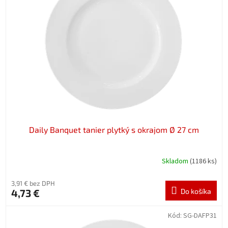
Daily Banquet tanier plytký s okrajom Ø 27 cm
Skladom
(1186 ks)
3,91 € bez DPH
4,73 €
Do košíka
Kód:
SG-DAFP31