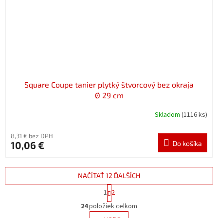
Square Coupe tanier plytký štvorcový bez okraja
Ø 29 cm
Skladom
(1116 ks)
8,31 € bez DPH
10,06 €
Do košíka
NAČÍTAŤ 12 ĎALŠÍCH
S
1
2
t
O
r
24
položiek celkom
v
á