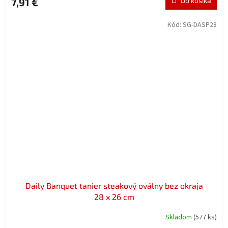
7,91 €
Do košíka
Kód:
SG-DASP28
Daily Banquet tanier steakový oválny bez okraja
28 x 26 cm
Skladom
(577 ks)