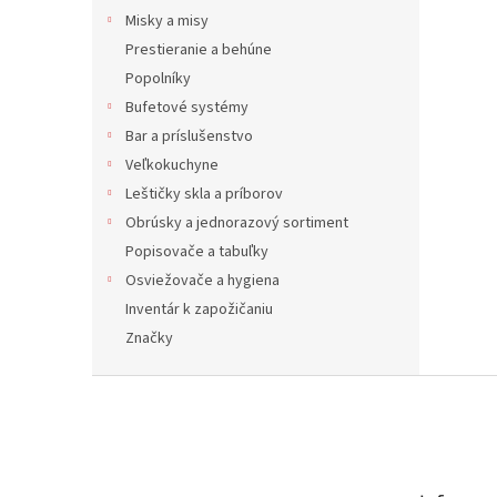
Misky a misy
Prestieranie a behúne
Popolníky
Bufetové systémy
Bar a príslušenstvo
Veľkokuchyne
Leštičky skla a príborov
Obrúsky a jednorazový sortiment
Popisovače a tabuľky
Osviežovače a hygiena
Inventár k zapožičaniu
Značky
Z
á
p
ä
t