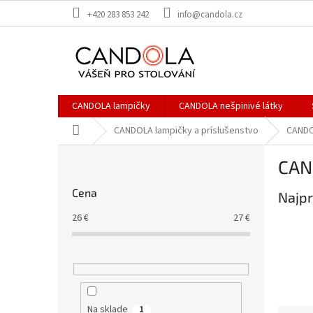
Prejsť
+420 283 853 242
info@candola.cz
na
obsah
CANDOLA lampičky
CANDOLA nešpinivé látky
Domov
CANDOLA lampičky a príslušenstvo
CANDO
B
CAN
o
č
Cena
Najpr
n
ý
26
€
27
€
p
a
n
e
l
Na sklade
1