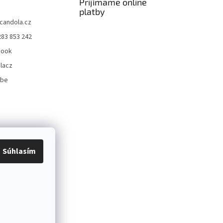
Prijímame online
platby
candola.cz
283 853 242
book
lacz
ube
Súhlasím