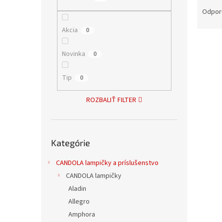
R
a
Odpor
d
Akcia
0
e
V
n
ý
i
Novinka
0
p
e
i
p
Tip
0
s
r
p
o
ROZBALIŤ FILTER
r
d
o
u
d
k
Preskočiť
u
t
Kategórie
kategórie
Diza
k
o
t
v
CANDOLA lampičky a príslušenstvo
o
CANDOLA lampičky
v
Aladin
Allegro
22,26 
26,
Amphora