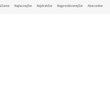
účame
Najlacnejšie
Najdrahšie
Najpredávanejšie
Abecedne
Kód:
6030 A 066
jnová olejová lampa Quara
Skladom
(2 ks)
€ bez DPH
94 €
Do košíka