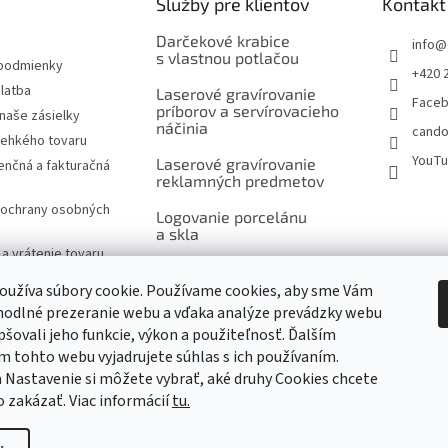
Služby pre klientov
Kontakt
Darčekové krabice
info
@
s vlastnou potlačou
podmienky
+420 
latba
Laserové gravírovanie
Face
príborov a servírovacieho
naše zásielky
náčinia
cando
rehkého tovaru
YouT
Laserové gravírovanie
nčná a fakturačná
reklamných predmetov
ochrany osobných
Logovanie porcelánu
a skla
a vrátenie tovaru
Šitie na mieru, výšivky
návka
a potlač
oužíva súbory cookie. Používame cookies, aby sme Vám
značky
hodlné prezeranie webu a vďaka analýze prevádzky webu
Ukážky reklamnej
pšovali jeho funkcie, výkon a použiteľnosť. Ďalším
potlače produktov
 tohto webu vyjadrujete súhlas s ich používaním.
 Nastavenie si môžete vybrať, aké druhy Cookies chcete
m
o zakázať. Viac informácií
tu.