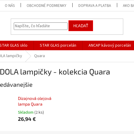
O NÁS
OBCHODNÉ PODMIENKY
DOPRAVA A PLATBA
AKO B
HĽADAŤ
STAR GLAS sklo
STAR GLAS porcelán
ANCAP kávový porcelán
LA lampičky
Quara
DOLA lampičky - kolekcia Quara
edávanejšie
Dizajnová olejová
lampa Quara
Skladom
(2 ks)
26,94 €