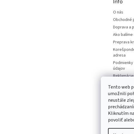
Info
i
e
O nás
Obchodné 
Doprava a p
Ako balíme 
Preprava k
Korešponde
adresa
Podmienky 
údajov
Reklamácie 
Moja objed
Tento web p
Predávané 
umožnili po
Katalógy
neustále zle
Kontakty
prechádzaním
Kliknutím na
Napíšte ná
povoliť aleb