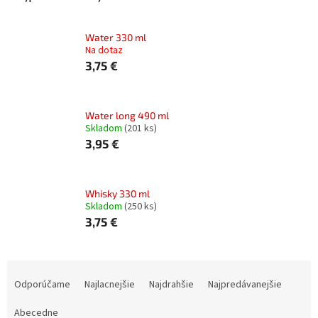
Water 330 ml
Na dotaz
3,75 €
Water long 490 ml
Skladom
(201 ks)
3,95 €
Whisky 330 ml
Skladom
(250 ks)
3,75 €
R
a
Odporúčame
Najlacnejšie
Najdrahšie
Najpredávanejšie
d
e
Abecedne