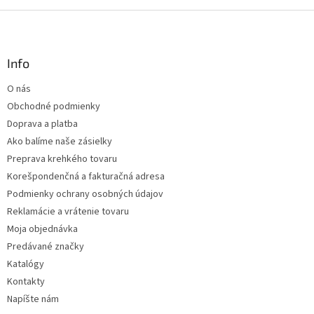
v
l
Z
á
á
d
p
a
ä
Info
c
t
i
O nás
i
e
Obchodné podmienky
p
e
r
Doprava a platba
v
Ako balíme naše zásielky
k
Preprava krehkého tovaru
y
v
Korešpondenčná a fakturačná adresa
ý
Podmienky ochrany osobných údajov
p
Reklamácie a vrátenie tovaru
i
s
Moja objednávka
u
Predávané značky
Katalógy
Kontakty
Napíšte nám