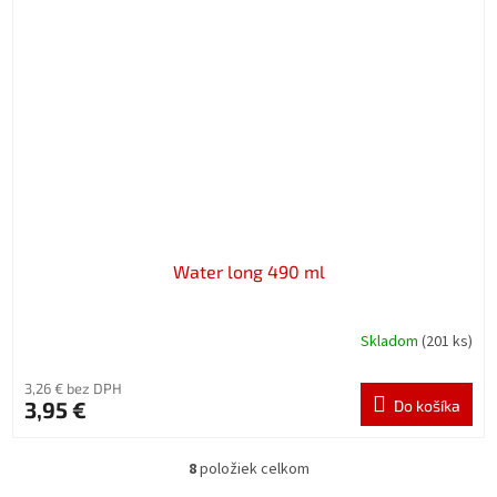
Water long 490 ml
Skladom
(201 ks)
3,26 € bez DPH
3,95 €
Do košíka
8
položiek celkom
O