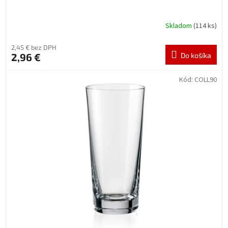
Skladom
(114 ks)
2,45 € bez DPH
2,96 €
Do košíka
Kód:
COLL90