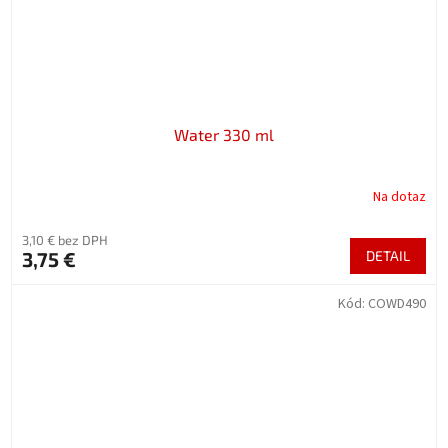
Water 330 ml
Na dotaz
3,10 € bez DPH
3,75 €
DETAIL
Kód:
COWD490