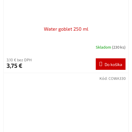
Water goblet 250 ml
Skladom
(230 ks)
3,10 € bez DPH
3,75 €
Do košíka
Kód:
COWA330