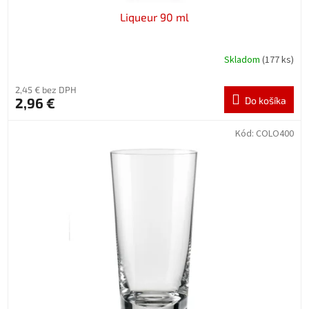
Liqueur 90 ml
Skladom
(177 ks)
2,45 € bez DPH
2,96 €
Do košíka
Kód:
COLO400