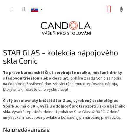
Prejsť
NÁKUP
na
obsah
KOŠÍK
STAR GLAS - kolekcia nápojového
skla Conic
To pravé barmanské! Či už servírujete nealko, miešané drinky
s ľadovou triešťou alebo destilát,
poháre z radu Conic sa hodia
na čokoľvek. Zosilnené dno zabráni rýchlemu otepľovaniu nápoja,
ktorý si tak môžete dlho vychutnávať.
Čistý bezolovnatý krištáľ Star Glas, vyrobený technológiou
Sparkle, má o 30 % vyššiu odolnosť proti rozbitiu
ako u bežného
skla. Vysoká teplotná odolnosť pohárov Star Glas až 90 °C. Odolné
umývačkám riadu, bez povlaku a korózie aj pri náročnej prevádzke.
Najpredávanejšie