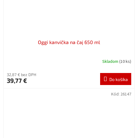
Oggi kanvička na čaj 650 ml
Skladom
(10 ks)
32,87 € bez DPH
39,77 €
Do košíka
Kód:
26147