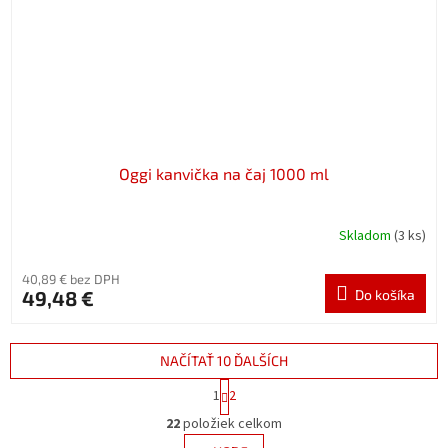
Oggi kanvička na čaj 1000 ml
Skladom
(3 ks)
40,89 € bez DPH
49,48 €
Do košíka
NAČÍTAŤ 10 ĎALŠÍCH
S
1
2
t
O
r
22
položiek celkom
v
á