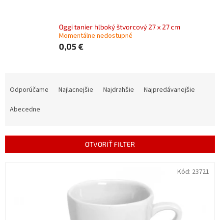
Oggi tanier hlboký štvorcový 27 x 27 cm
Momentálne nedostupné
0,05 €
R
a
Odporúčame
Najlacnejšie
Najdrahšie
Najpredávanejšie
d
e
Abecedne
n
i
e
OTVORIŤ FILTER
p
r
V
Kód:
23721
o
ý
d
p
u
i
k
s
t