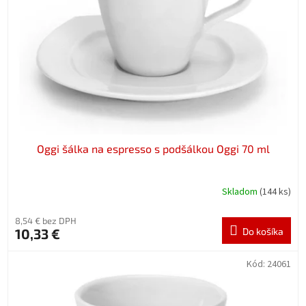
p
o
r
v
o
d
u
k
t
o
v
Oggi šálka na espresso s podšálkou Oggi 70 ml
Skladom
(144 ks)
8,54 € bez DPH
10,33 €
Do košíka
Kód:
24061