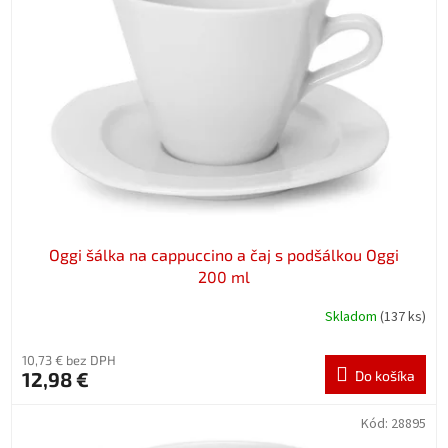
Oggi šálka na cappuccino a čaj s podšálkou Oggi
200 ml
Skladom
(137 ks)
10,73 € bez DPH
12,98 €
Do košíka
Kód:
28895