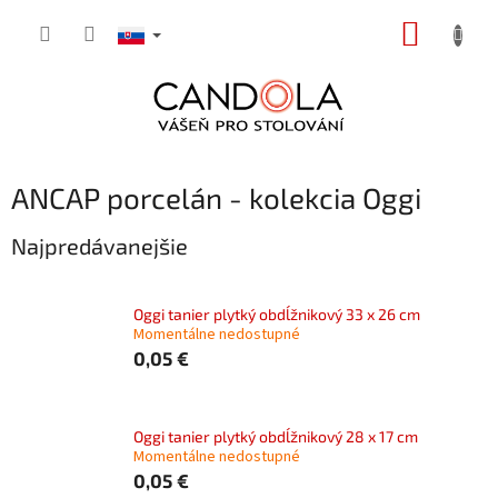
Prejsť
NÁKUP
na
obsah
KOŠÍK
ANCAP porcelán - kolekcia Oggi
Najpredávanejšie
Oggi tanier plytký obdĺžnikový 33 x 26 cm
Momentálne nedostupné
0,05 €
Oggi tanier plytký obdĺžnikový 28 x 17 cm
Momentálne nedostupné
0,05 €