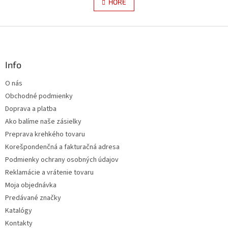
l
HORE
n
á
k
d
o
v
Z
a
a
c
á
n
i
p
i
e
ä
Info
e
p
t
r
O nás
i
v
Obchodné podmienky
e
k
y
Doprava a platba
v
Ako balíme naše zásielky
ý
Preprava krehkého tovaru
p
i
Korešpondenčná a fakturačná adresa
s
Podmienky ochrany osobných údajov
u
Reklamácie a vrátenie tovaru
Moja objednávka
Predávané značky
Katalógy
Kontakty