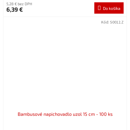
5,28 € bez DPH
6,39 €
Do košíka
Kód:
S0012.Z
Bambusové napichovadlo uzol 15 cm - 100 ks