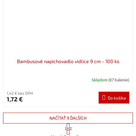
Bambusové napichovadlo vidlice 9 cm - 100 ks
Skladom
(87 balenie)
1,42 € bez DPH
1,72 €
Do košíka
NAČÍTAŤ 9 ĎALŠÍCH
S
1
2
t
O