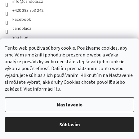
info
@
candola.cz
+420 283 853 242
Facebook
candolacz
YouTube
Tento web používa súbory cookie. Používame cookies, aby
sme Vám umožnili pohodlné prezeranie webu a vďaka
Prijímame online platby
analýze prevádzky webu neustále zlepšovali jeho funkcie,
výkon a použiteľnosť. Ďalším prechádzaním tohto webu
vyjadrujete súhlas s ich používaním. Kliknutím na Nastavenie
si môžete vybrať, aké druhy Cookies chcete povoliť alebo
zakázať. Viac informácií
tu.
Vytvoril Shoptet
Nastavenie
Copyright 2026
GASTRO HOLDING CANDOLA, s. r. o.
. Všetky práva
Súhlasím
vyhradené.
Upraviť nastavenie cookies