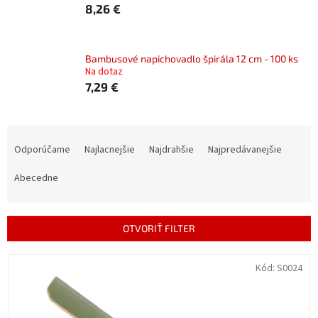
8,26 €
Bambusové napichovadlo špirála 12 cm - 100 ks
Na dotaz
7,29 €
R
a
Odporúčame
Najlacnejšie
Najdrahšie
Najpredávanejšie
d
e
Abecedne
n
i
e
OTVORIŤ FILTER
p
r
V
Kód:
S0024
o
ý
d
p
u
i