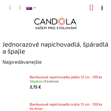
Prejsť
NÁKUP
na
obsah
KOŠÍK
Jednorazové napichovadlá, špáradlá
a špajle
Najpredávanejšie
Bambusové napichovadlo pádlo 12 cm - 100 ks
Skladom
(9 balenie)
2,75 €
Bambusové napichovadlo srdce 15 cm - 100 ks
Na dotaz