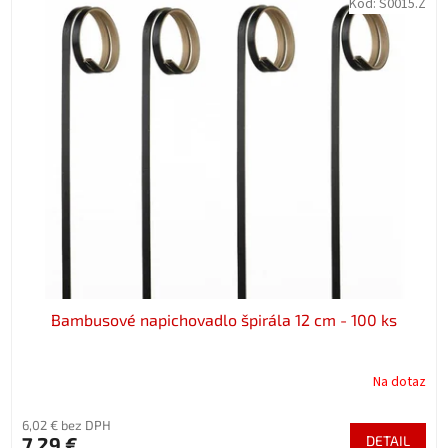
Kód:
S0015.Z
Bambusové napichovadlo špirála 12 cm - 100 ks
Na dotaz
6,02 € bez DPH
7,29 €
DETAIL