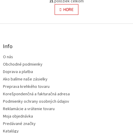
r
21
položiek celkom
v
á
l
HORE
n
á
k
d
o
v
Z
a
a
c
á
n
i
p
i
e
ä
Info
e
p
t
r
O nás
i
v
Obchodné podmienky
e
k
y
Doprava a platba
v
Ako balíme naše zásielky
ý
Preprava krehkého tovaru
p
i
Korešpondenčná a fakturačná adresa
s
Podmienky ochrany osobných údajov
u
Reklamácie a vrátenie tovaru
Moja objednávka
Predávané značky
Katalógy