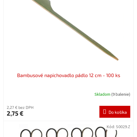
k
s
t
p
o
r
v
o
d
u
k
t
o
v
Bambusové napichovadlo pádlo 12 cm - 100 ks
Skladom
(9 balenie)
2,27 € bez DPH
2,75 €
Do košíka
Kód:
S0029.Z