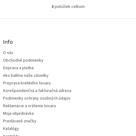
3
položiek celkom
O
v
l
Z
á
á
d
p
a
ä
Info
c
t
i
O nás
i
e
Obchodné podmienky
p
e
r
Doprava a platba
v
Ako balíme naše zásielky
k
Preprava krehkého tovaru
y
v
Korešpondenčná a fakturačná adresa
ý
Podmienky ochrany osobných údajov
p
Reklamácie a vrátenie tovaru
i
s
Moja objednávka
u
Predávané značky
Katalógy