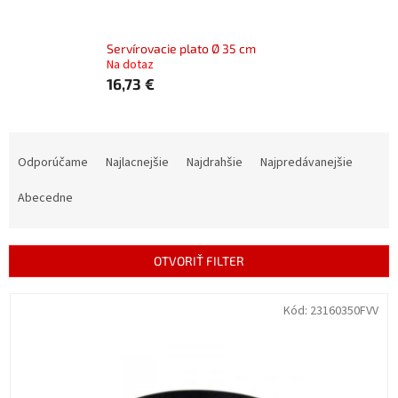
Servírovacie plato Ø 35 cm
Na dotaz
16,73 €
R
a
Odporúčame
Najlacnejšie
Najdrahšie
Najpredávanejšie
d
e
Abecedne
n
i
e
OTVORIŤ FILTER
p
r
V
Kód:
23160350FVV
o
ý
d
p
u
i
k
s
t