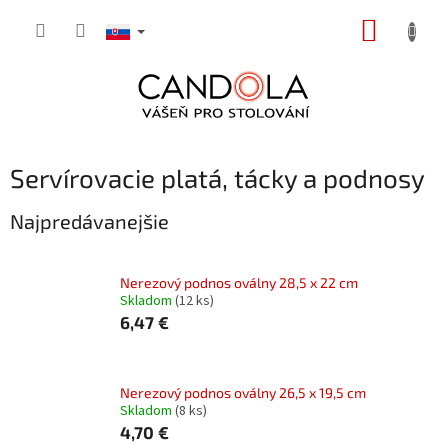
Prejsť
NÁKUP
na
obsah
KOŠÍK
Servírovacie platá, tácky a podnosy
Najpredávanejšie
Nerezový podnos oválny 28,5 x 22 cm
Skladom
(12 ks)
6,47 €
Nerezový podnos oválny 26,5 x 19,5 cm
Skladom
(8 ks)
4,70 €