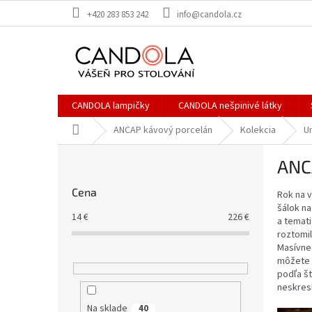
Prejsť
+420 283 853 242
info@candola.cz
na
obsah
CANDOLA lampičky
CANDOLA nešpinivé látky
Domov
ANCAP kávový porcelán
Kolekcia
U
B
ANC
o
č
Cena
Rok na 
n
šálok n
ý
14
€
226
€
a temat
p
roztomil
a
Masívne 
n
môžete v
e
podľa š
neskresľ
l
Na sklade
40