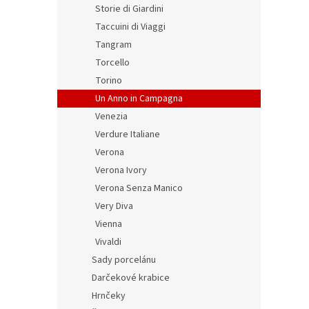
Storie di Giardini
Taccuini di Viaggi
Tangram
Torcello
Torino
Un Anno in Campagna
Venezia
Verdure Italiane
Verona
Verona Ivory
Verona Senza Manico
Very Diva
Vienna
Vivaldi
Sady porcelánu
Darčekové krabice
Hrnčeky