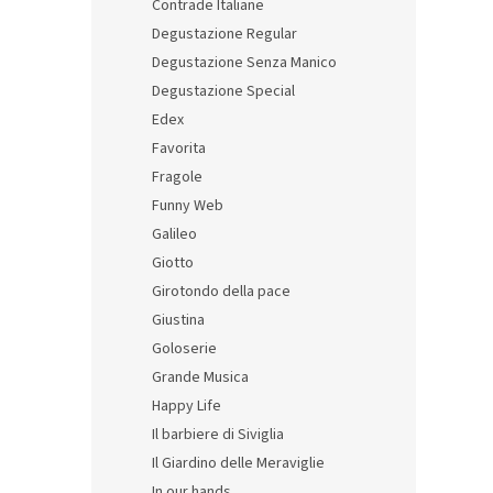
Contrade Italiane
Degustazione Regular
Degustazione Senza Manico
Degustazione Special
Edex
Favorita
Fragole
Un A
Funny Web
na e
Galileo
60 m
Giotto
Girotondo della pace
12,35 
Giustina
14,
Goloserie
Grande Musica
Happy Life
Il barbiere di Siviglia
Il Giardino delle Meraviglie
In our hands