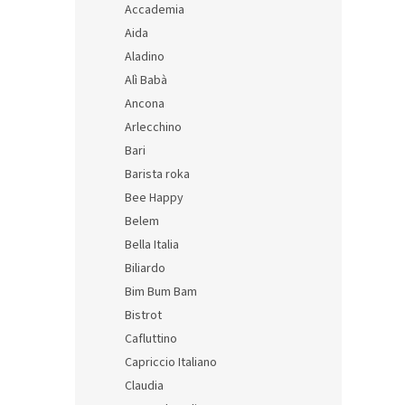
V
n
Accademia
ý
i
Aida
p
e
Aladino
i
p
Alì Babà
s
r
p
o
Ancona
r
d
Arlecchino
o
u
Bari
d
k
Barista roka
u
t
Bee Happy
Un A
k
o
na e
t
Belem
v
60 ml
o
Bella Italia
v
Biliardo
Bim Bum Bam
135,4
163
Bistrot
Jedno
13,66 €
Cafluttino
cena:
Capriccio Italiano
Claudia