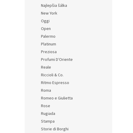
Najlepšia šálka
Un A
New York
na e
Oggi
60 m
Open
Palermo
12,35 
Platinum
14,
Preziosa
Profumi D′Oriente
Reale
Riccioli & Co.
Ritmo Espresso
Roma
Romeo e Giulietta
Rose
Rugiada
Stampa
Storie di Borghi