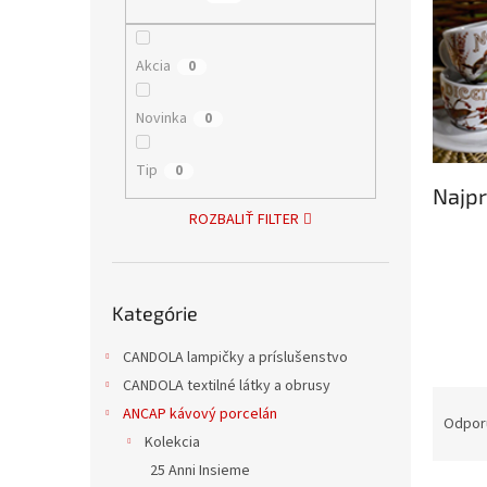
Akcia
0
Novinka
0
Tip
0
Najpr
ROZBALIŤ FILTER
Preskočiť
Kategórie
kategórie
CANDOLA lampičky a príslušenstvo
CANDOLA textilné látky a obrusy
R
ANCAP kávový porcelán
a
Odpor
Kolekcia
d
e
25 Anni Insieme