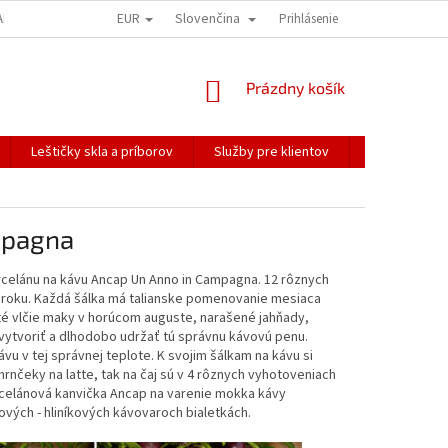
EUR
Slovenčina
ALÍME NAŠE ZÁSIELKY
PREPRAVA KREHKÉHO TOVARU
Prihlásenie
KOREŠPONDEN
NÁKUPNÝ
Prázdny košík
KOŠÍK
Leštičky skla a príborov
Služby pre klientov
Katalógy
mpagna
rcelánu na kávu Ancap Un Anno in Campagna. 12 rôznych
v roku. Každá šálka má talianske pomenovanie mesiaca
té vlčie maky v horúcom auguste, narašené jahňady,
vytvoriť a dlhodobo udržať tú správnu kávovú penu.
vu v tej správnej teplote. K svojim šálkam na kávu si
hrnčeky na latte, tak na čaj sú v 4 rôznych vyhotoveniach
rcelánová kanvička Ancap na varenie mokka kávy
vých - hliníkových kávovaroch bialetkách.