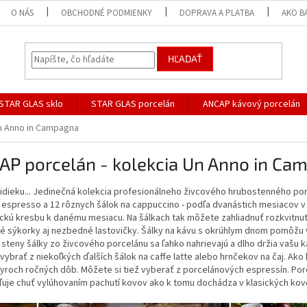
O NÁS
OBCHODNÉ PODMIENKY
DOPRAVA A PLATBA
AKO B
HĽADAŤ
STAR GLAS sklo
STAR GLAS porcelán
ANCAP kávový porcelán
n Anno in Campagna
AP porcelán - kolekcia Un Anno in Ca
vidieku... Jedinečná kolekcia profesionálneho živcového hrubostenného po
a espresso a 12 rôznych šálok na cappuccino - podľa dvanástich mesiacov 
ickú kresbu k danému mesiacu. Na šálkach tak môžete zahliadnuť rozkvitnu
é sýkorky aj nezbedné lastovičky. Šálky na kávu s okrúhlym dnom pomôžu 
steny šálky zo živcového porcelánu sa ľahko nahrievajú a dlho držia vašu ká
ybrať z niekoľkých ďalších šálok na caffe latte alebo hrnčekov na čaj. Ako 
tyroch ročných dôb. Môžete si tiež vyberať z porcelánových espressín. Po
uje chuť vylúhovaním pachutí kovov ako k tomu dochádza v klasických kovo