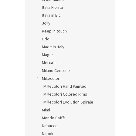
Italia Fiorita
Italia in Bici
Jolly
Un A
Keep in touch
na e
Lidò
60 ml
Made in Italy
Magie
Mercatini
12,35 
14,
Milano Centrale
Millecolori
Millecolori Hand Painted
Millecolori Colored Rims
Millecolori Evolution Spirale
Mimì
Mondo Caffè
Nabucco
Napoli