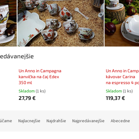
edávanejšie
Un Anno in Campagna
Un Anno in Cam
kanvička na čaj Edex
kávovar Carina
350 ml
na espresso 4 po
Skladom
(1 ks)
Skladom
(1 ks)
27,79 €
119,37 €
účame
Najlacnejšie
Najdrahšie
Najpredávanejšie
Abecedne