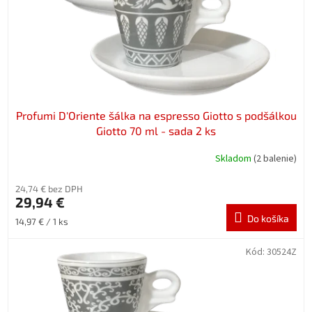
Profumi D′Oriente šálka na espresso Giotto s podšálkou
Giotto 70 ml - sada 2 ks
Skladom
(2 balenie)
24,74 € bez DPH
29,94 €
Do košíka
Jednotková
14,97 € / 1 ks
cena:
Kód:
30524Z