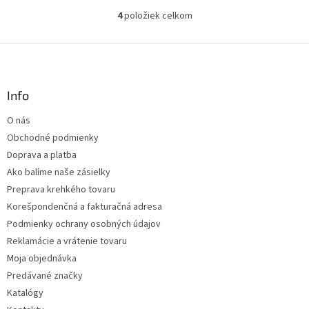
4
položiek celkom
O
v
l
Z
á
á
d
p
a
ä
Info
c
t
i
O nás
i
e
Obchodné podmienky
p
e
r
Doprava a platba
v
Ako balíme naše zásielky
k
Preprava krehkého tovaru
y
v
Korešpondenčná a fakturačná adresa
ý
Podmienky ochrany osobných údajov
p
Reklamácie a vrátenie tovaru
i
s
Moja objednávka
u
Predávané značky
Katalógy