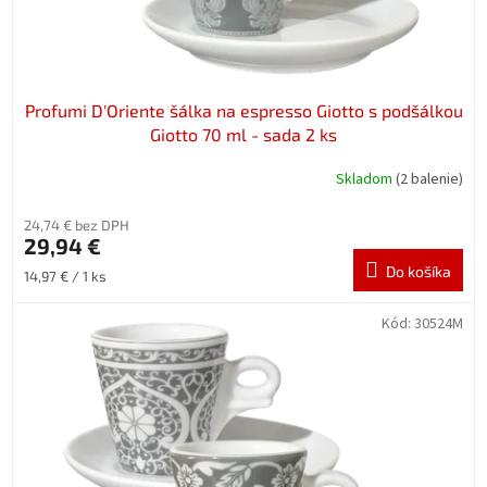
t
o
v
Profumi D′Oriente šálka na espresso Giotto s podšálkou
Giotto 70 ml - sada 2 ks
Skladom
(2 balenie)
24,74 € bez DPH
29,94 €
Do košíka
Jednotková
14,97 € / 1 ks
cena:
Kód:
30524M