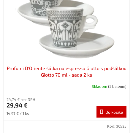
Profumi D′Oriente šálka na espresso Giotto s podšálkou
Giotto 70 ml - sada 2 ks
Skladom
(1 balenie)
24,74 € bez DPH
29,94 €
Do košíka
Jednotková
14,97 € / 1 ks
cena:
Kód:
30535