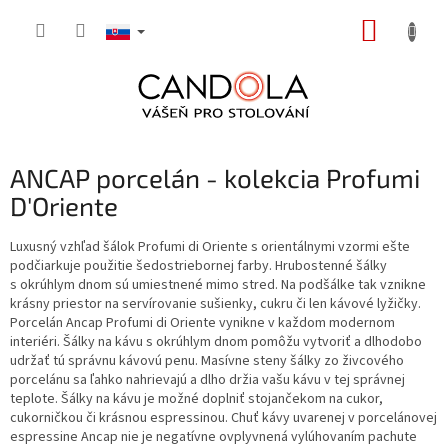
Prejsť
NÁKUP
na
obsah
KOŠÍK
ANCAP porcelán - kolekcia Profumi
D′Oriente
Luxusný vzhľad šálok Profumi di Oriente s orientálnymi vzormi ešte
podčiarkuje použitie šedostriebornej farby. Hrubostenné šálky
s okrúhlym dnom sú umiestnené mimo stred. Na podšálke tak vznikne
krásny priestor na servírovanie sušienky, cukru či len kávové lyžičky.
Porcelán Ancap Profumi di Oriente vynikne v každom modernom
interiéri. Šálky na kávu s okrúhlym dnom pomôžu vytvoriť a dlhodobo
udržať tú správnu kávovú penu. Masívne steny šálky zo živcového
porcelánu sa ľahko nahrievajú a dlho držia vašu kávu v tej správnej
teplote. Šálky na kávu je možné doplniť stojančekom na cukor,
cukorničkou či krásnou espressinou. Chuť kávy uvarenej v porcelánovej
espressine Ancap nie je negatívne ovplyvnená vylúhovaním pachute