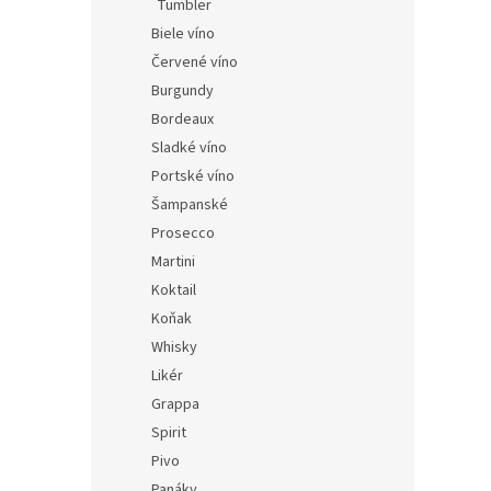
3,26 €
Tumbler
3,95
Biele víno
Červené víno
Burgundy
Bordeaux
Sladké víno
Portské víno
Šampanské
Prosecco
Martini
Koktail
Cogn
Koňak
Whisky
Likér
Grappa
3,26 €
3,95
Spirit
Pivo
Panáky