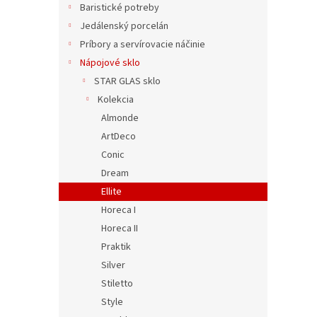
Baristické potreby
o
Jedálenský porcelán
v
Príbory a servírovacie náčinie
2,69 €
Nápojové sklo
3,25
STAR GLAS sklo
Kolekcia
Almonde
ArtDeco
Conic
Dream
Ellite
Horeca I
Horeca II
Big 
Praktik
Silver
Stiletto
Style