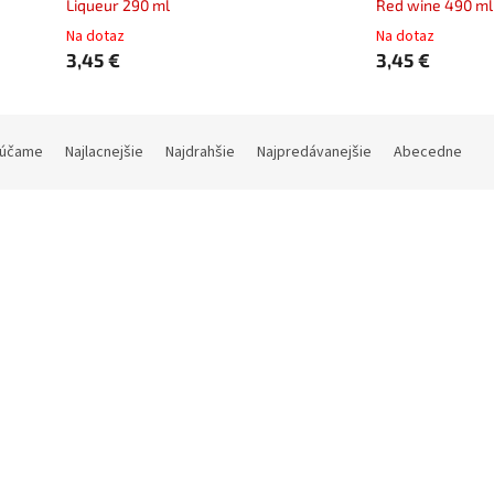
Liqueur 290 ml
Red wine 490 ml
Na dotaz
Na dotaz
3,45 €
3,45 €
účame
Najlacnejšie
Najdrahšie
Najpredávanejšie
Abecedne
Kód:
ELBB550
Kód
beer 550 ml
Beer 380 ml