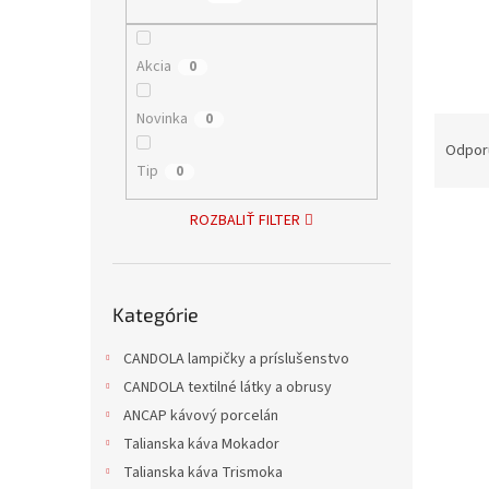
Akcia
0
Novinka
0
R
a
Odpor
d
Tip
0
e
V
n
ROZBALIŤ FILTER
ý
i
p
e
i
p
Preskočiť
Kategórie
s
kategórie
r
p
o
CANDOLA lampičky a príslušenstvo
r
d
o
u
CANDOLA textilné látky a obrusy
d
k
ANCAP kávový porcelán
u
t
Talianska káva Mokador
Big 
k
o
Talianska káva Trismoka
t
v