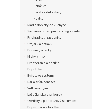
Džbánky
Karafy a dekantéry
Nealko
Riad a doplnky do kuchyne
Servírovací riad pre catering a rauty
Priehradky a zásobníky
Stojany a držiaky
Cham
Podnosy a tácky
Misky a misy
Prestieranie a behúne
Popolníky
3,10 €
Bufetové systémy
3,75
Bar a príslušenstvo
Veľkokuchyne
Leštičky skla a príborov
Obrúsky a jednorazový sortiment
Popisovače a tabuľky