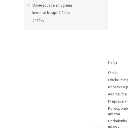
Osviežovače a hygiena
Inventár k zapožičaniu
Značky
Z
á
p
ä
t
Info
i
e
O nás
Obchodné 
Doprava a p
Ako balíme 
Preprava k
Korešponde
adresa
Podmienky 
údajov