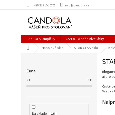
Prejsť
+420 283 853 242
info@candola.cz
na
obsah
CANDOLA lampičky
CANDOLA nešpinivé látky
Domov
Nápojové sklo
STAR GLAS sklo
Kole
B
STAR
o
č
Cena
Elegant
n
aj pre b
ý
2
€
5
€
p
Čistý b
a
Vysoká t
n
e
Najpr
l
Na sklade
16