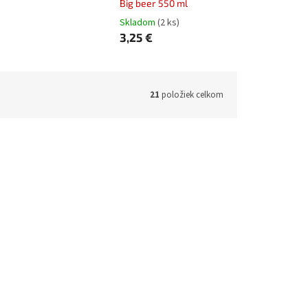
Big beer 550 ml
Skladom
(2 ks)
3,25 €
21
položiek celkom
:
ELBE380
Kód:
ELBO500
Bordeaux 500 ml