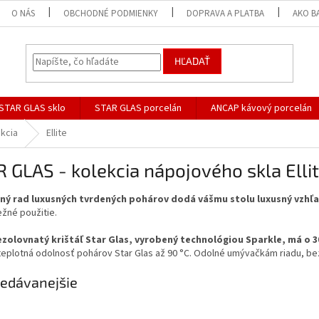
O NÁS
OBCHODNÉ PODMIENKY
DOPRAVA A PLATBA
AKO B
HĽADAŤ
STAR GLAS sklo
STAR GLAS porcelán
ANCAP kávový porcelán
kcia
Ellite
 GLAS - kolekcia nápojového skla Elli
ný rad luxusných tvrdených pohárov dodá vášmu stolu luxusný vzhľa
ežné použitie.
ezolovnatý krištáľ Star Glas, vyrobený technológiou Sparkle, má o 3
eplotná odolnosť pohárov Star Glas až 90 °C. Odolné umývačkám riadu, bez
edávanejšie