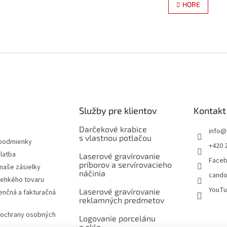
HORE
á
l
n
á
k
d
o
a
v
c
a
i
n
e
i
e
p
r
v
k
Služby pre klientov
Kontakt
y
v
Darčekové krabice
info
@
ý
s vlastnou potlačou
podmienky
p
+420 
i
latba
Laserové gravírovanie
Face
s
príborov a servírovacieho
naše zásielky
u
náčinia
cando
rehkého tovaru
YouT
Laserové gravírovanie
nčná a fakturačná
reklamných predmetov
ochrany osobných
Logovanie porcelánu
a skla