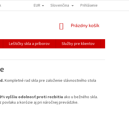
EUR
Slovenčina
ALÍME NAŠE ZÁSIELKY
PREPRAVA KREHKÉHO TOVARU
Prihlásenie
KOREŠPONDEN
NÁKUPNÝ
Prázdny košík
KOŠÍK
Leštičky skla a príborov
Služby pre klientov
Katalógy
te
d.
Kompletné rad skla pre založenie slávnostného stola
0% vyššiu odolnosť proti rozbitiu
ako u bežného skla.
 povlaku a korózie aj pri náročnej prevádzke.