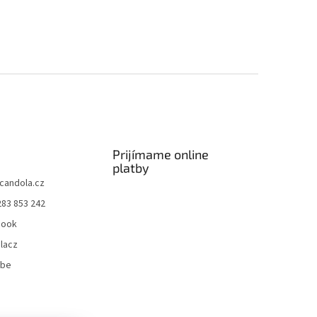
Prijímame online
platby
candola.cz
283 853 242
book
lacz
ube