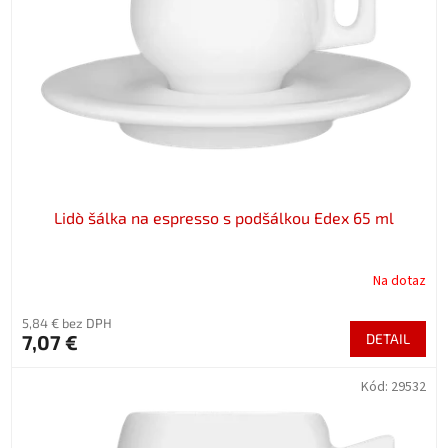
p
o
r
v
o
d
u
k
t
o
v
Lidò šálka na espresso s podšálkou Edex 65 ml
Na dotaz
5,84 € bez DPH
7,07 €
DETAIL
Kód:
29532