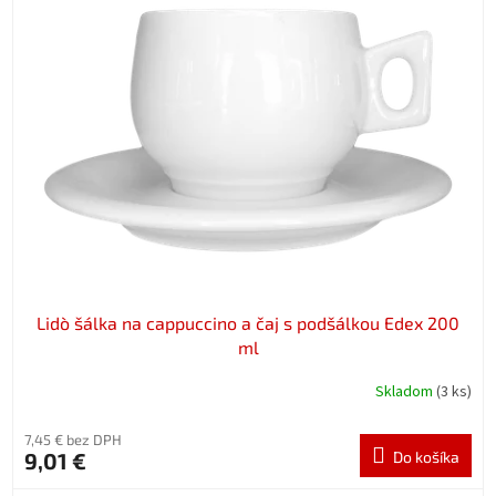
Lidò šálka na cappuccino a čaj s podšálkou Edex 200
ml
Skladom
(3 ks)
7,45 € bez DPH
9,01 €
Do košíka