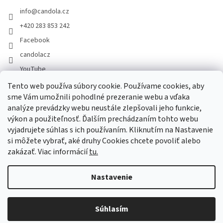
info
@
candola.cz
+420 283 853 242
Facebook
candolacz
YouTube
Tento web používa súbory cookie. Používame cookies, aby
sme Vám umožnili pohodlné prezeranie webu a vďaka
Prijímame online platby
analýze prevádzky webu neustále zlepšovali jeho funkcie,
výkon a použiteľnosť. Ďalším prechádzaním tohto webu
vyjadrujete súhlas s ich používaním. Kliknutím na Nastavenie
si môžete vybrať, aké druhy Cookies chcete povoliť alebo
zakázať. Viac informácií
tu.
Vytvoril Shoptet
Nastavenie
Copyright 2026
GASTRO HOLDING CANDOLA, s. r. o.
. Všetky práva
Súhlasím
vyhradené.
Upraviť nastavenie cookies