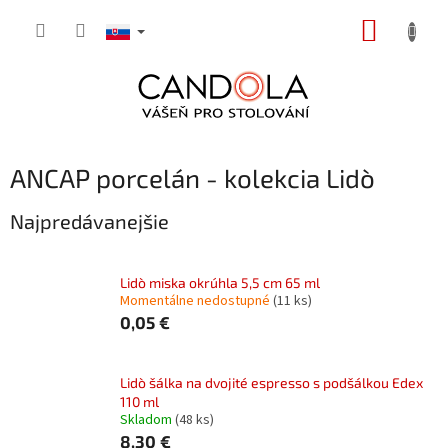
Prejsť
NÁKUP
na
obsah
KOŠÍK
ANCAP porcelán - kolekcia Lidò
Najpredávanejšie
Lidò miska okrúhla 5,5 cm 65 ml
Momentálne nedostupné
(11 ks)
0,05 €
Lidò šálka na dvojité espresso s podšálkou Edex
110 ml
Skladom
(48 ks)
8,30 €