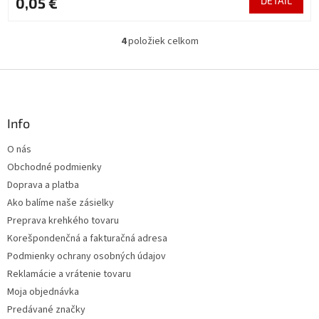
0,05 €
DETAIL
4
položiek celkom
O
v
l
Z
á
á
d
p
a
ä
Info
c
t
i
O nás
i
e
Obchodné podmienky
p
e
r
Doprava a platba
v
Ako balíme naše zásielky
k
Preprava krehkého tovaru
y
v
Korešpondenčná a fakturačná adresa
ý
Podmienky ochrany osobných údajov
p
Reklamácie a vrátenie tovaru
i
s
Moja objednávka
u
Predávané značky