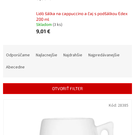
Lidò šálka na cappuccino a čaj s podšálkou Edex
200 ml
Skladom
(3 ks)
9,01 €
R
a
Odporúčame
Najlacnejšie
Najdrahšie
Najpredávanejšie
d
e
Abecedne
n
i
e
OTVORIŤ FILTER
p
r
V
Kód:
28385
o
ý
d
p
u
i
k
s
t