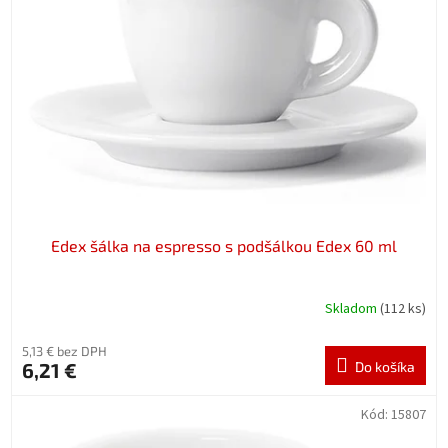
k
s
t
p
o
r
v
o
d
u
k
t
o
v
Edex šálka na espresso s podšálkou Edex 60 ml
Skladom
(112 ks)
5,13 € bez DPH
6,21 €
Do košíka
Kód:
15807