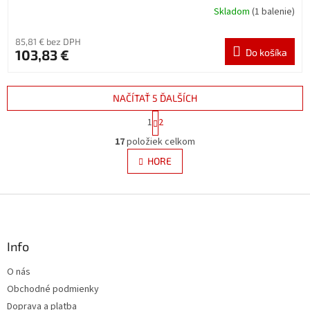
Skladom
(1 balenie)
85,81 € bez DPH
103,83 €
Do košíka
NAČÍTAŤ 5 ĎALŠÍCH
S
1
2
t
O
r
17
položiek celkom
v
á
l
HORE
n
á
k
d
o
v
Z
a
a
c
á
n
i
p
i
e
ä
Info
e
p
t
r
O nás
i
v
Obchodné podmienky
e
k
y
Doprava a platba