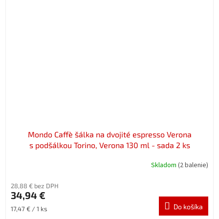
Mondo Caffè šálka na dvojité espresso Verona
s podšálkou Torino, Verona 130 ml - sada 2 ks
Skladom
(2 balenie)
28,88 € bez DPH
34,94 €
Do košíka
Jednotková
17,47 € / 1 ks
cena: