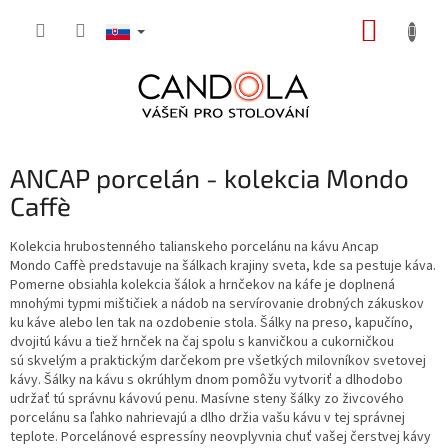
Prejsť
NÁKUP
na
obsah
KOŠÍK
ANCAP porcelán - kolekcia Mondo
Caffè
Kolekcia hrubostenného talianskeho porcelánu na kávu Ancap
Mondo Caffè predstavuje na šálkach krajiny sveta, kde sa pestuje káva.
Pomerne obsiahla kolekcia šálok a hrnčekov na káfe je doplnená
mnohými typmi mištičiek a nádob na servírovanie drobných zákuskov
ku káve alebo len tak na ozdobenie stola. Šálky na preso, kapučíno,
dvojitú kávu a tiež hrnček na čaj spolu s kanvičkou a cukorničkou
sú skvelým a praktickým darčekom pre všetkých milovníkov svetovej
kávy. Šálky na kávu s okrúhlym dnom pomôžu vytvoriť a dlhodobo
udržať tú správnu kávovú penu. Masívne steny šálky zo živcového
porcelánu sa ľahko nahrievajú a dlho držia vašu kávu v tej správnej
teplote. Porcelánové espressíny neovplyvnia chuť vašej čerstvej kávy