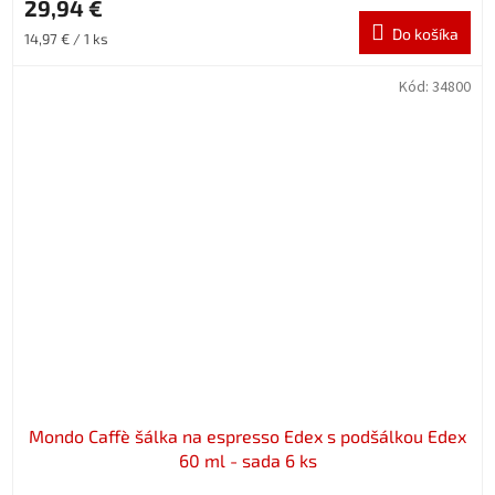
29,94 €
Do košíka
Jednotková
14,97 € / 1 ks
cena:
Kód:
34800
Mondo Caffè šálka na espresso Edex s podšálkou Edex
60 ml - sada 6 ks