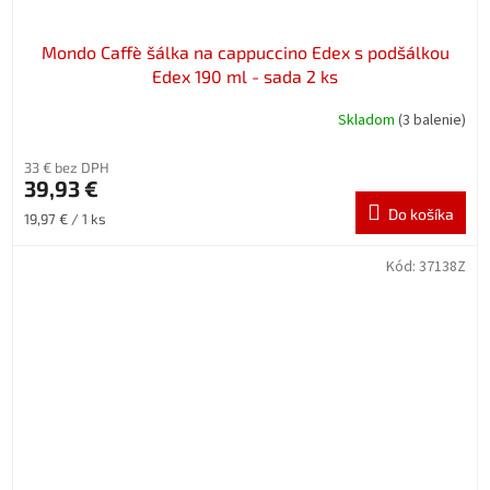
Mondo Caffè šálka na cappuccino Edex s podšálkou
Edex 190 ml - sada 2 ks
Skladom
(3 balenie)
33 € bez DPH
39,93 €
Do košíka
Jednotková
19,97 € / 1 ks
cena:
Kód:
37138Z