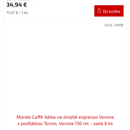
34,94 €
Do košíka
Jednotková
17,47 € / 1 ks
cena:
Kód:
34998
Mondo Caffè šálka na dvojité espresso Verona
s podšálkou Torino, Verona 130 ml - sada 6 ks