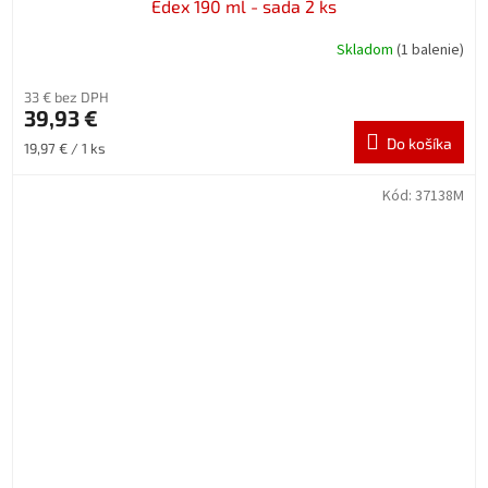
Edex 190 ml - sada 2 ks
Skladom
(1 balenie)
33 € bez DPH
39,93 €
Do košíka
Jednotková
19,97 € / 1 ks
cena:
Kód:
37138M