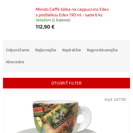
Mondo Caffè šálka na cappuccino Edex
s podšálkou Edex 190 ml - sada 6 ks
Skladom
(1 balenie)
112,90 €
R
a
Odporúčame
Najlacnejšie
Najdrahšie
Najpredávanejšie
d
e
Abecedne
n
i
e
OTVORIŤ FILTER
p
r
V
Kód:
34779C
o
ý
d
p
u
i
k
s
t
p