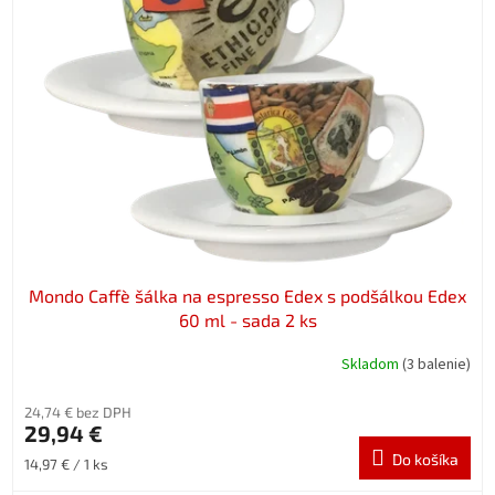
Mondo Caffè šálka na espresso Edex s podšálkou Edex
60 ml - sada 2 ks
Skladom
(3 balenie)
24,74 € bez DPH
29,94 €
Do košíka
Jednotková
14,97 € / 1 ks
cena: