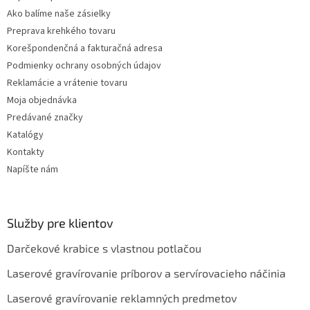
v
Ako balíme naše zásielky
ý
Preprava krehkého tovaru
p
i
Korešpondenčná a fakturačná adresa
s
Podmienky ochrany osobných údajov
u
Reklamácie a vrátenie tovaru
Moja objednávka
Predávané značky
Katalógy
Kontakty
Napíšte nám
Služby pre klientov
Darčekové krabice s vlastnou potlačou
Laserové gravírovanie príborov a servírovacieho náčinia
Laserové gravírovanie reklamných predmetov