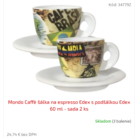
Kód:
34779Z
Mondo Caffè šálka na espresso Edex s podšálkou Edex
60 ml - sada 2 ks
Skladom
(3 balenie)
24,74 € bez DPH