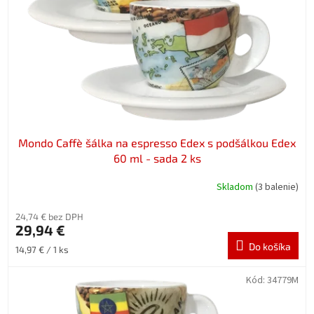
o
r
v
o
d
u
k
t
o
v
Mondo Caffè šálka na espresso Edex s podšálkou Edex
60 ml - sada 2 ks
Skladom
(3 balenie)
24,74 € bez DPH
29,94 €
Do košíka
Jednotková
14,97 € / 1 ks
cena:
Kód:
34779M