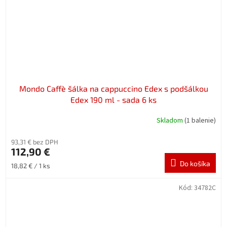
Mondo Caffè šálka na cappuccino Edex s podšálkou
Edex 190 ml - sada 6 ks
Skladom
(1 balenie)
93,31 € bez DPH
112,90 €
Do košíka
Jednotková
18,82 € / 1 ks
cena:
Kód:
34782C