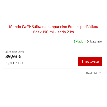
Mondo Caffè šálka na cappuccino Edex s podšálkou
Edex 190 ml - sada 2 ks
Skladom
(4 balenie)
33 € bez DPH
39,93 €
Do košíka
Jednotková
19,97 € / 1 ks
cena:
Kód:
34801