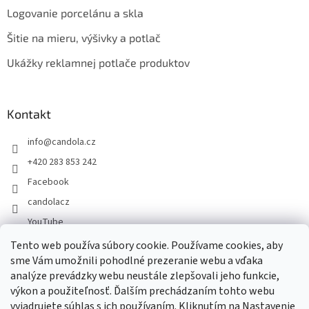
Logovanie porcelánu a skla
Šitie na mieru, výšivky a potlač
Ukážky reklamnej potlače produktov
Kontakt
info
@
candola.cz
+420 283 853 242
Facebook
candolacz
YouTube
Tento web používa súbory cookie. Používame cookies, aby
sme Vám umožnili pohodlné prezeranie webu a vďaka
Prijímame online platby
analýze prevádzky webu neustále zlepšovali jeho funkcie,
výkon a použiteľnosť. Ďalším prechádzaním tohto webu
vyjadrujete súhlas s ich používaním. Kliknutím na Nastavenie