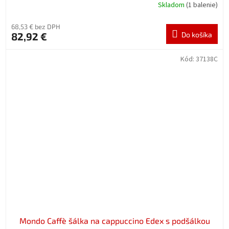
Skladom
(1 balenie)
68,53 € bez DPH
82,92 €
Do košíka
Kód:
37138C
Mondo Caffè šálka na cappuccino Edex s podšálkou