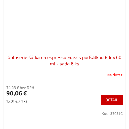
Goloserie šálka na espresso Edex s podšálkou Edex 60
ml - sada 6 ks
Na dotaz
74,43 € bez DPH
90,06 €
DETAIL
Jednotková
15,01 € / 1 ks
cena:
Kód:
37081C