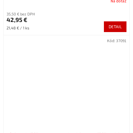
Na dotaz
35,50 € bez DPH
42,95 €
DETAIL
Jednotková
21,48 € / 1 ks
cena:
Kód:
37091