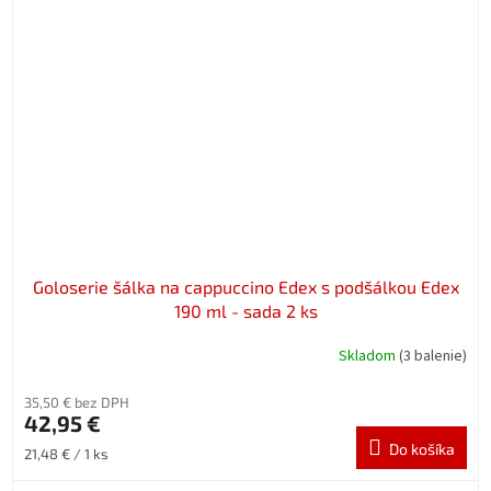
Goloserie šálka na cappuccino Edex s podšálkou Edex
190 ml - sada 2 ks
Skladom
(3 balenie)
35,50 € bez DPH
42,95 €
Do košíka
Jednotková
21,48 € / 1 ks
cena: