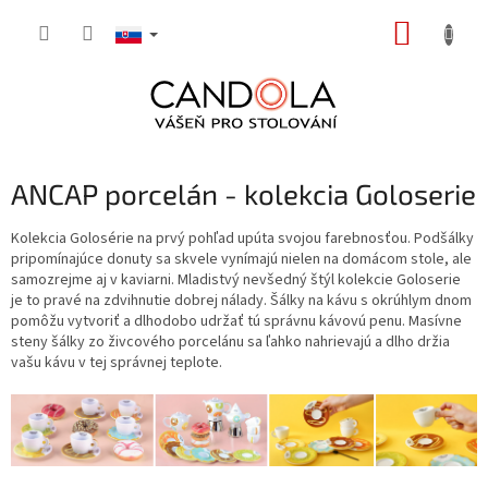
Prejsť
NÁKUP
na
obsah
KOŠÍK
ANCAP porcelán - kolekcia Goloserie
Kolekcia Golosérie na prvý pohľad upúta svojou farebnosťou. Podšálky
pripomínajúce donuty sa skvele vynímajú nielen na domácom stole, ale
samozrejme aj v kaviarni. Mladistvý nevšedný štýl kolekcie Goloserie
je to pravé na zdvihnutie dobrej nálady. Šálky na kávu s okrúhlym dnom
pomôžu vytvoriť a dlhodobo udržať tú správnu kávovú penu. Masívne
steny šálky zo živcového porcelánu sa ľahko nahrievajú a dlho držia
vašu kávu v tej správnej teplote.