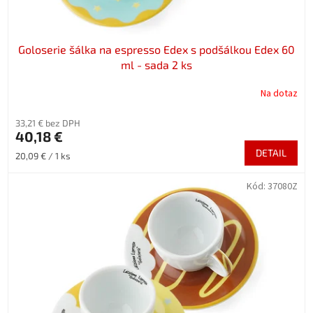
Goloserie šálka na espresso Edex s podšálkou Edex 60
ml - sada 2 ks
Na dotaz
33,21 € bez DPH
40,18 €
DETAIL
Jednotková
20,09 € / 1 ks
cena:
Kód:
37080Z