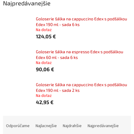
Najpredávanejšie
Goloserie šálka na cappuccino Edex s podšálkou
Edex 190 ml - sada 6 ks
Na dotaz
124,05 €
Goloserie šálka na espresso Edex s podšálkou
Edex 60 ml - sada 6 ks
Na dotaz
90,06 €
Goloserie šálka na cappuccino Edex s podšálkou
Edex 190 ml - sada 2 ks
Na dotaz
42,95 €
R
a
Odporúčame
Najlacnejšie
Najdrahšie
Najpredávanejšie
d