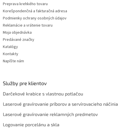
Preprava krehkého tovaru
y
v
Korešpondenčná a fakturačná adresa
ý
Podmienky ochrany osobných údajov
p
Reklamácie a vrátenie tovaru
i
s
Moja objednávka
u
Predávané značky
Katalógy
Kontakty
Napíšte nám
Služby pre klientov
Darčekové krabice s vlastnou potlačou
Laserové gravírovanie príborov a servírovacieho náčinia
Laserové gravírovanie reklamných predmetov
Logovanie porcelánu a skla