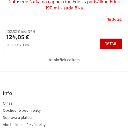
Goloserie šálka na cappuccino Edex s podšálkou Edex
190 ml - sada 6 ks
Na dotaz
102,52 € bez DPH
124,05 €
DETAIL
Jednotková
20,68 € / 1 ks
cena:
8
položiek celkom
O
v
l
Z
á
á
d
p
a
ä
Info
c
t
i
O nás
i
e
Obchodné podmienky
p
e
r
Doprava a platba
v
Ako balíme naše zásielky
k