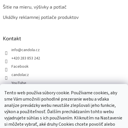
Šitie na mieru, výšivky a potlač
Ukážky reklamnej potlače produktov
Kontakt
info
@
candola.cz
+420 283 853 242
Facebook
candolacz
YouTube
Tento web používa súbory cookie. Používame cookies, aby
sme Vám umožnili pohodlné prezeranie webu a vďaka
Prijímame online platby
analýze prevádzky webu neustále zlepšovali jeho funkcie,
výkon a použiteľnosť. Ďalším prechádzaním tohto webu
vyjadrujete súhlas s ich používaním. Kliknutím na Nastavenie
si môžete vybrať, aké druhy Cookies chcete povoliť alebo