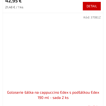
42,95 €
DETAIL
Jednotková
21,48 € / 1 ks
cena:
Kód:
37081Z
Goloserie šálka na cappuccino Edex s podšálkou Edex
190 ml - sada 2 ks