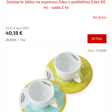
Goloserie šálka na espresso Edex s podšálkou Edex 60
ml - sada 2 ks
Na dotaz
33,21 € bez DPH
40,18 €
DETAIL
Jednotková
20,09 € / 1 ks
cena:
Kód:
37080M