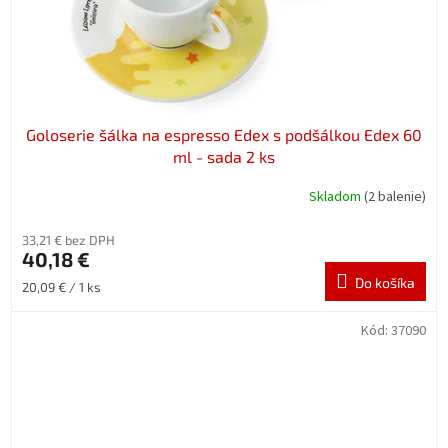
Goloserie šálka na espresso Edex s podšálkou Edex 60
ml - sada 2 ks
Skladom
(2 balenie)
33,21 € bez DPH
40,18 €
Do košíka
Jednotková
20,09 € / 1 ks
cena:
Kód:
37090