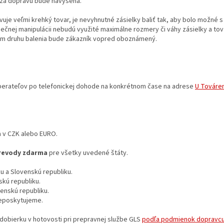
 za dopravu bude navýšená.
vuje veľmi krehký tovar, je nevyhnutné zásielky baliť tak, aby bolo možné
ečnej manipulácii nebudú využité maximálne rozmery či váhy zásielky a to
kom druhu balenia bude zákazník vopred oboznámený.
erateľov po telefonickej dohode na konkrétnom čase na adrese
U Továren
a v CZK alebo EURO.
prevody zdarma
pre všetky uvedené štáty.
u a Slovenskú republiku.
kú republiku.
enskú republiku.
neposkytujeme.
dobierku v hotovosti pri prepravnej službe GLS
podľa podmienok dopravcu