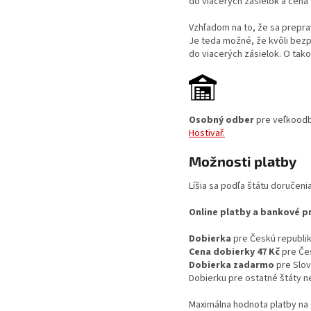
do viacerých zásielok a cena
Vzhľadom na to, že sa prepra
Je teda možné, že kvôli bezp
do viacerých zásielok. O ta
Osobný odber
pre veľkoodb
Hostivař.
Možnosti platby
Líšia sa podľa štátu doručeni
Online platby a bankové 
Dobierka
pre Českú republik
Cena dobierky 47 Kč
pre Čes
Dobierka zadarmo
pre Slov
Dobierku pre ostatné štáty 
Maximálna hodnota platby na 