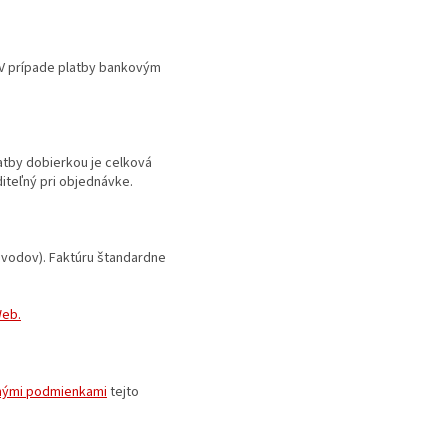
 V prípade platby bankovým
atby dobierkou je celková
iteľný pri objednávke.
evodov). Faktúru štandardne
Web.
nými podmienkami
tejto