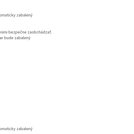
tomaticky zabalený
 s nimi bezpečne zaobchádzať.
var bude zabalený
tomaticky zabalený