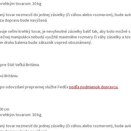
 krehkým tovarom: 30 kg
aný tovar nezmestí do jednej zásielky (či váhou alebo rozmerom), bude au
 za dopravu bude navýšená.
vuje veľmi krehký tovar, je nevyhnutné zásielky baliť tak, aby bolo možné
ečnej manipulácii nebudú využité maximálne rozmery či váhy zásielky a to
kom druhu balenia bude zákazník vopred oboznámený.
pre štát Veľká Británia.
ú Britániu.
a po odovzdaní prepravnej službe FedEx
podľa podmienok dopravcu.
00 cm
 krehkým tovarom: 30 kg
aný tovar nezmestí do jednej zásielky (či váhou alebo rozmerom), bude au