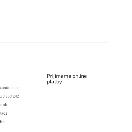
Prijímame online
platby
candola.cz
283 853 242
book
lacz
ube