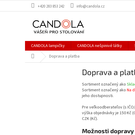
Prejsť
+420 283 853 242
info@candola.cz
na
obsah
CANDOLA lampičky
CANDOLA nešpinivé látky
Domov
Doprava a platba
Doprava a plat
Sortiment označený ako
Skl
Sortiment označený ako
Na d
jeho dostupnosti.
Pre veľkoodberateľov (s IČO
výška objednávky je 150 Kč (
CZK (Kč).
Možnosti dopravy