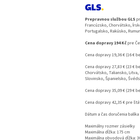
Prepravnou službou GLS
pr
Francúzsko, Chorvátsko, Írsk
Portugalsko, Rakúsko, Rumuns
Cena dopravy 194 Kč
pre Če
Cena dopravy 19,36 € (16 € b
Cena dopravy 27,83 € (23 € b
Chorvátsko, Taliansko, Litv
Slovinsko, Španielsko, Švéds
Cena dopravy 35,09 € (29 € b
Cena dopravy 42,35 € pre štát
Dátum a čas doručenia balík
Maximálny rozmer zásielky
Maximálna dĺžka: 175 cm
Maximálna obvodová dĺžka: 3