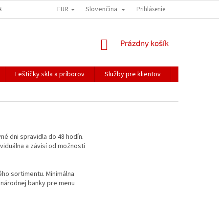
EUR
Slovenčina
ALÍME NAŠE ZÁSIELKY
PREPRAVA KREHKÉHO TOVARU
Prihlásenie
KOREŠPONDEN
NÁKUPNÝ
Prázdny košík
KOŠÍK
Leštičky skla a príborov
Služby pre klientov
Katalógy
é dni spravidla do 48 hodín.
viduálna a závisí od možností
ho sortimentu. Minimálna
j národnej banky pre menu