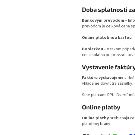
Doba splatnosti za
Bankovým prevodom
– Inf
prevodom je celková cena spl
Online platobnou kartou
–
Dobierkou
– V takom prípade
cena splatná pri prevzatí tov
Vystavenie faktúr
Faktúru vystavujeme
v deň 
vkladáme dovnútra zásielky.
Sme platcami DPH. Overiť mô
Online platby
Online platby
prebiehajú c
platobnej brány.