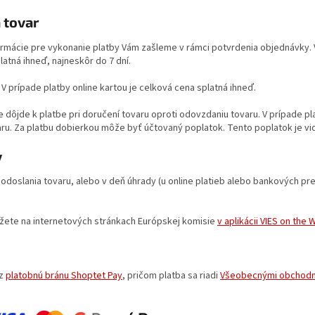
 tovar
ormácie pre vykonanie platby Vám zašleme v rámci potvrdenia objednávky.
atná ihneď, najneskôr do 7 dní.
 V prípade platby online kartou je celková cena splatná ihneď.
 dôjde k platbe pri doručení tovaru oproti odovzdaniu tovaru. V prípade pl
aru. Za platbu dobierkou môže byť účtovaný poplatok. Tento poplatok je vid
y
odoslania tovaru, alebo v deň úhrady (u online platieb alebo bankových pr
žete na internetových stránkach Európskej komisie
v aplikácii VIES on the 
ez
platobnú bránu Shoptet Pay
, pričom platba sa riadi
Všeobecnými obchod