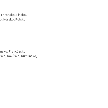
, Estónsko, Fínsko,
o, Nórsko, Poľsko,
.
ínsko, Francúzsko,
alsko, Rakúsko, Rumunsko,