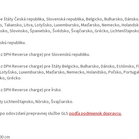
e štáty Česká republika, Slovenská republika, Belgicko, Bulharsko, Dánsko
o, Taliansko, Litva, Lotyšsko, Luxembursko, Maďarsko, Nemecko, Holandsk
ko, Slovinsko, Španielsko, Švédsko, Švajčiarsko, Grécko, Lichtenštajnsko
skú republiku.
ez DPH Reverse charge) pre Slovenskú republiku.
ez DPH Reverse charge) pre štáty Belgicko, Bulharsko, Dánsko, Estónsko, F
a, Lotyšsko, Luxembursko, Maďarsko, Nemecko, Holandsko, Poľsko, Portug
ko, Grécko.
ez DPH Reverse charge) pre Írsko.
y Lichtenštajnsko, Nórsko, Švajčiarsko.
a po odovzdaní prepravnej službe GLS
podľa podmienok dopravcu.
00 cm