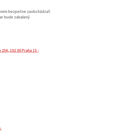
 s nimi bezpečne zaobchádzať.
var bude zabalený
 256, 102 00 Praha 15 -
.