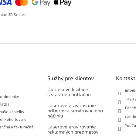
kol 3D Secure.
Služby pre klientov
Kontakt
Darčekové krabice
info
@
s vlastnou potlačou
podmienky
+420 
latba
Laserové gravírovanie
Face
príborov a servírovacieho
naše zásielky
náčinia
cando
rehkého tovaru
YouT
Laserové gravírovanie
nčná a fakturačná
reklamných predmetov