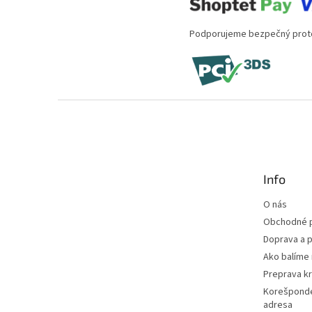
Podporujeme bezpečný proto
Z
á
p
ä
t
Info
i
e
O nás
Obchodné 
Doprava a p
Ako balíme 
Preprava k
Korešponde
adresa