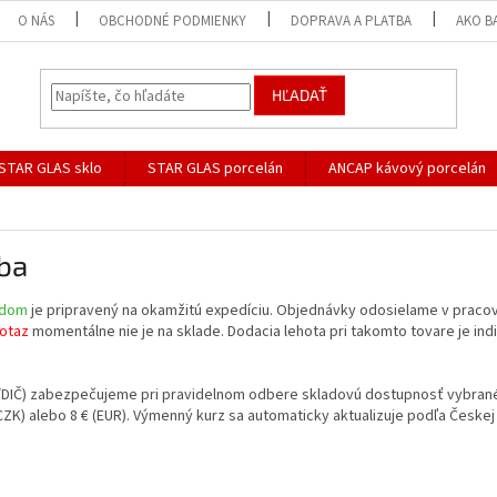
O NÁS
OBCHODNÉ PODMIENKY
DOPRAVA A PLATBA
AKO B
HĽADAŤ
STAR GLAS sklo
STAR GLAS porcelán
ANCAP kávový porcelán
ba
adom
je pripravený na okamžitú expedíciu. Objednávky odosielame v pracovn
otaz
momentálne nie je na sklade. Dodacia lehota pri takomto tovare je indi
/DIČ) zabezpečujeme pri pravidelnom odbere skladovú dostupnosť vybrané
CZK) alebo 8 € (EUR). Výmenný kurz sa automaticky aktualizuje podľa Česke