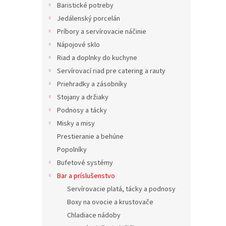
Baristické potreby
Jedálenský porcelán
Príbory a servírovacie náčinie
Nápojové sklo
Riad a doplnky do kuchyne
Servírovací riad pre catering a rauty
Priehradky a zásobníky
Stojany a držiaky
Podnosy a tácky
Otvár
Misky a misy
pre 
Prestieranie a behúne
Popolníky
Bufetové systémy
4,08 
Bar a príslušenstvo
4,9
Servírovacie platá, tácky a podnosy
Boxy na ovocie a krustovače
Chladiace nádoby