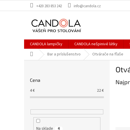
Prejsť
+420 283 853 242
info@candola.cz
na
obsah
CANDOLA lampičky
CANDOLA nešpinivé látky
Domov
Bar a príslušenstvo
Otvárače na fľaše
B
Otvá
o
č
Cena
Najpr
n
ý
4
€
22
€
p
a
n
e
l
Na sklade
4