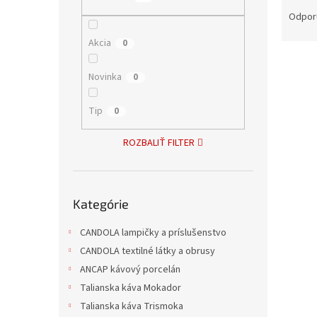
R
a
Odpor
d
Akcia
0
e
V
n
ý
i
Novinka
0
p
e
i
p
Tip
0
s
r
p
o
ROZBALIŤ FILTER
r
d
o
u
d
k
Preskočiť
u
t
Kategórie
kategórie
Otvá
k
o
t
v
CANDOLA lampičky a príslušenstvo
o
CANDOLA textilné látky a obrusy
v
ANCAP kávový porcelán
Talianska káva Mokador
7,52 €
9,10
Talianska káva Trismoka