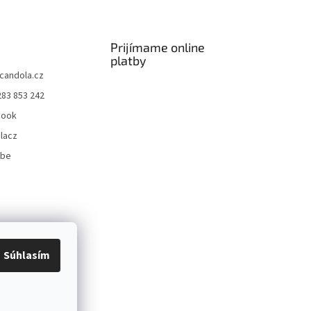
Prijímame online
platby
candola.cz
283 853 242
book
lacz
ube
Súhlasím