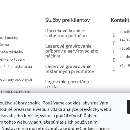
Služby pre klientov
Kontakt
Darčekové krabice
info
@
s vlastnou potlačou
podmienky
+420 
latba
Laserové gravírovanie
Face
príborov a servírovacieho
naše zásielky
náčinia
cando
rehkého tovaru
YouT
Laserové gravírovanie
nčná a fakturačná
reklamných predmetov
ochrany osobných
Logovanie porcelánu
a skla
a vrátenie tovaru
Šitie na mieru, výšivky
návka
a potlač
oužíva súbory cookie. Používame cookies, aby sme Vám
značky
hodlné prezeranie webu a vďaka analýze prevádzky webu
Ukážky reklamnej
pšovali jeho funkcie, výkon a použiteľnosť. Ďalším
potlače produktov
 tohto webu vyjadrujete súhlas s ich používaním.
 Nastavenie si môžete vybrať, aké druhy Cookies chcete
m