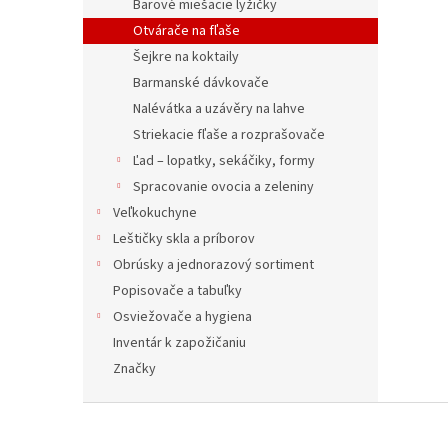
Barové miešacie lyžičky
Otvárače na fľaše
Šejkre na koktaily
Barmanské dávkovače
Nalévátka a uzávěry na lahve
Striekacie fľaše a rozprašovače
Ľad – lopatky, sekáčiky, formy
Spracovanie ovocia a zeleniny
Veľkokuchyne
Leštičky skla a príborov
Obrúsky a jednorazový sortiment
Popisovače a tabuľky
Osviežovače a hygiena
Inventár k zapožičaniu
Značky
Z
á