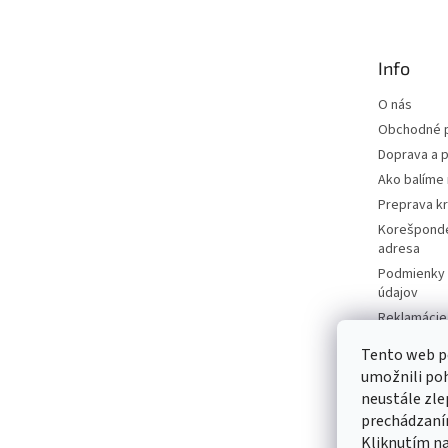
p
ä
t
Info
i
e
O nás
Obchodné 
Doprava a p
Ako balíme 
Preprava k
Korešponde
adresa
Podmienky 
údajov
Reklamácie 
Moja objed
Tento web p
Predávané 
umožnili po
Katalógy
neustále zle
Kontakty
prechádzaním
Kliknutím na
Napíšte ná