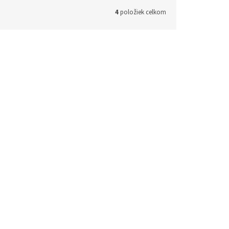
4
položiek celkom
41699-06
Kód:
41699-10
Otvírák na víno dvoupákový
om
(88 ks)
Skladom
(3 ks)
18,06 € bez DPH
 košíka
21,85 €
Do košíka