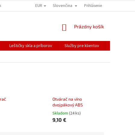
EUR
Slovenčina
ALÍME NAŠE ZÁSIELKY
PREPRAVA KREHKÉHO TOVARU
Prihlásenie
KOREŠPONDEN
NÁKUPNÝ
Prázdny košík
KOŠÍK
Leštičky skla a príborov
Služby pre klientov
Katalógy
rač
Otvárač na víno
dvojpákový ABS
Skladom
(24 ks)
9,10 €