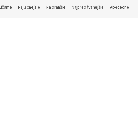
účame
Najlacnejšie
Najdrahšie
Najpredávanejšie
Abecedne
Kód:
1040B000IVV
Kód:
rač na víno dvojpákový ABS
Univerzálny otvárač na víno
Skladom
(24 ks)
Sklad
 bez DPH
6,58 € bez DPH
 €
Do košíka
7,96 €
Do