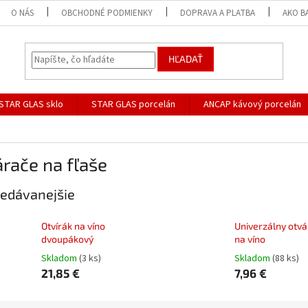
O NÁS
OBCHODNÉ PODMIENKY
DOPRAVA A PLATBA
AKO B
HĽADAŤ
STAR GLAS sklo
STAR GLAS porcelán
ANCAP kávový porcelán
rače na fľaše
edávanejšie
Otvírák na víno
Univerzálny otvá
dvoupákový
na víno
Skladom
(3 ks)
Skladom
(88 ks)
21,85 €
7,96 €