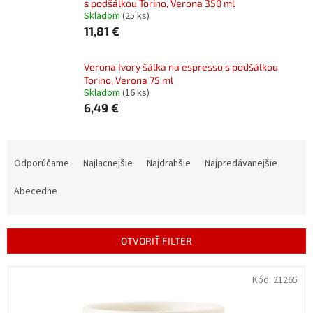
s podšálkou Torino, Verona 350 ml
Skladom
(25 ks)
11,81 €
Verona Ivory šálka na espresso s podšálkou
Torino, Verona 75 ml
Skladom
(16 ks)
6,49 €
R
a
Odporúčame
Najlacnejšie
Najdrahšie
Najpredávanejšie
d
e
Abecedne
n
i
e
OTVORIŤ FILTER
p
r
V
Kód:
21265
o
ý
d
p