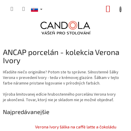
Prejsť
NÁKUP
na
obsah
KOŠÍK
ANCAP porcelán - kolekcia Verona
Ivory
Hľadáte niečo originálne? Potom ste tu správne. Silnostenné šálky
Verona v prevedení Ivory - teda v krémovej glazúre. Šálkam v tejto
farbe náramne pristane logovanie v prírodných farbách.
Výroba limitovanej edície hrubostenného porcelánu Verona Ivory
je ukončená. Tovar, ktorý nie je skladom nie je možné objednať.
Najpredávanejšie
Verona Ivory šálka na caffè latte a čokoládu