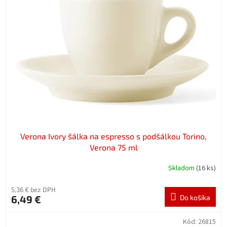
u
i
k
s
t
p
o
r
v
o
d
u
k
t
o
v
Verona Ivory šálka na espresso s podšálkou Torino,
Verona 75 ml
Skladom
(16 ks)
5,36 € bez DPH
6,49 €
Do košíka
Kód:
26815