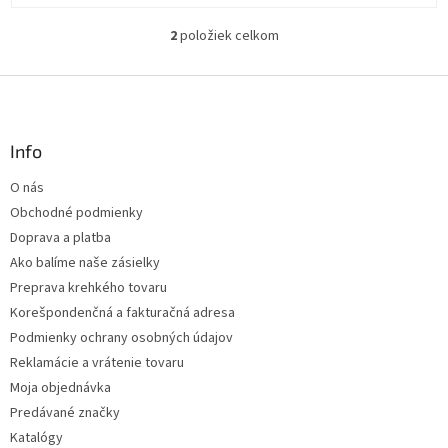
2
položiek celkom
O
v
l
Z
á
á
d
p
a
ä
Info
c
t
i
O nás
i
e
Obchodné podmienky
p
e
r
Doprava a platba
v
Ako balíme naše zásielky
k
Preprava krehkého tovaru
y
v
Korešpondenčná a fakturačná adresa
ý
Podmienky ochrany osobných údajov
p
Reklamácie a vrátenie tovaru
i
s
Moja objednávka
u
Predávané značky
Katalógy