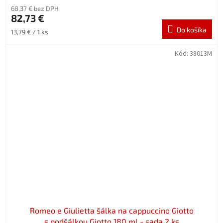
68,37 € bez DPH
82,73 €
Do košíka
Jednotková
13,79 € / 1 ks
cena:
Kód:
38013M
Romeo e Giulietta šálka na cappuccino Giotto
s podšálkou Giotto 180 ml - sada 2 ks