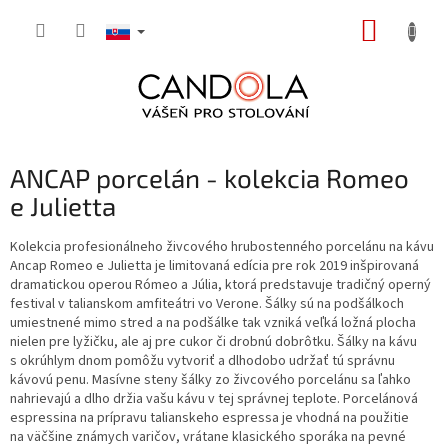
Prejsť
NÁKUP
na
obsah
KOŠÍK
ANCAP porcelán - kolekcia Romeo
e Julietta
Kolekcia profesionálneho živcového hrubostenného porcelánu na kávu
Ancap Romeo e Julietta je limitovaná edícia pre rok 2019 inšpirovaná
dramatickou operou Rómeo a Júlia, ktorá predstavuje tradičný operný
festival v talianskom amfiteátri vo Verone. Šálky sú na podšálkoch
umiestnené mimo stred a na podšálke tak vzniká veľká ložná plocha
nielen pre lyžičku, ale aj pre cukor či drobnú dobrôtku. Šálky na kávu
s okrúhlym dnom pomôžu vytvoriť a dlhodobo udržať tú správnu
kávovú penu. Masívne steny šálky zo živcového porcelánu sa ľahko
nahrievajú a dlho držia vašu kávu v tej správnej teplote. Porcelánová
espressina na prípravu talianskeho espressa je vhodná na použitie
na väčšine známych varičov, vrátane klasického sporáka na pevné