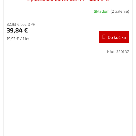
Skladom
(2 balenie)
32,93 € bez DPH
39,84 €
Do košíka
Jednotková
19,92 € / 1 ks
cena:
Kód:
38013Z