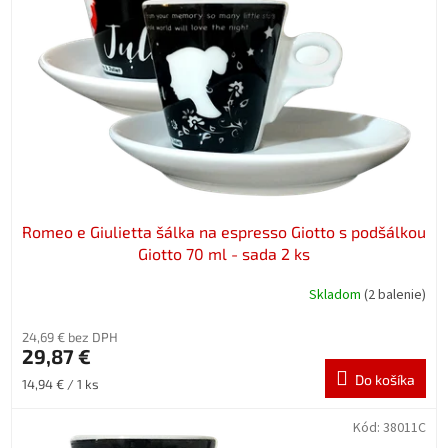
Romeo e Giulietta šálka na espresso Giotto s podšálkou
Giotto 70 ml - sada 2 ks
Skladom
(2 balenie)
24,69 € bez DPH
29,87 €
Do košíka
Jednotková
14,94 € / 1 ks
cena:
Kód:
38011C