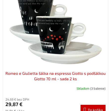
Romeo e Giulietta šálka na espresso Giotto s podšálkou
Giotto 70 ml - sada 2 ks
Skladom
(3 balenie)
24,69 € bez DPH
29,87 €
Do košíka
Jednotková
14,94 € / 1 ks