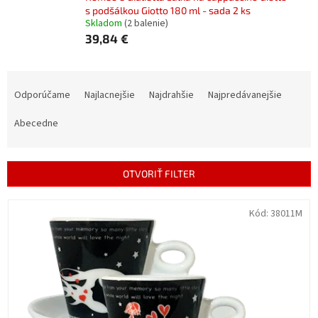
s podšálkou Giotto 180 ml - sada 2 ks
Skladom
(2 balenie)
39,84 €
R
a
Odporúčame
Najlacnejšie
Najdrahšie
Najpredávanejšie
d
e
Abecedne
n
i
e
OTVORIŤ FILTER
p
r
V
Kód:
38011M
o
ý
d
p
u
i
k
s
t
p
o
r
v
o