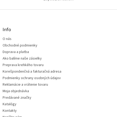
O
v
l
Z
á
á
d
p
a
ä
Info
c
t
i
O nás
i
e
Obchodné podmienky
p
e
r
Doprava a platba
v
Ako balíme naše zásielky
k
Preprava krehkého tovaru
y
v
Korešpondenčná a fakturačná adresa
ý
Podmienky ochrany osobných údajov
p
Reklamácie a vrátenie tovaru
i
s
Moja objednávka
u
Predávané značky
Katalógy
Kontakty