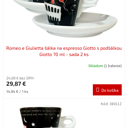
d
u
k
t
o
v
Romeo e Giulietta šálka na espresso Giotto s podšálkou
Giotto 70 ml - sada 2 ks
Skladom
(1 balenie)
24,69 € bez DPH
29,87 €
Do košíka
Jednotková
14,94 € / 1 ks
cena:
Kód:
38011Z