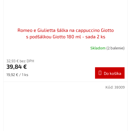
Romeo e Giulietta šálka na cappuccino Giotto
s podšálkou Giotto 180 ml - sada 2 ks
Skladom
(2 balenie)
32,93 € bez DPH
39,84 €
Do košíka
Jednotková
19,92 € / 1 ks
cena:
Kód:
38009