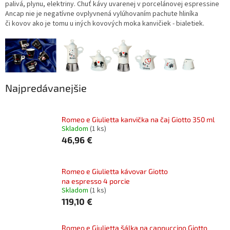
palivá, plynu, elektriny. Chuť kávy uvarenej v porcelánovej espressine
Ancap nie je negatívne ovplyvnená vylúhovaním pachute hliníka
či kovov ako je tomu u iných kovových moka kanvičiek - bialetiek.
Najpredávanejšie
Romeo e Giulietta kanvička na čaj Giotto 350 ml
Skladom
(1 ks)
46,96 €
Romeo e Giulietta kávovar Giotto
na espresso 4 porcie
Skladom
(1 ks)
119,10 €
Romeo e Giulietta šálka na cappuccino Giotto