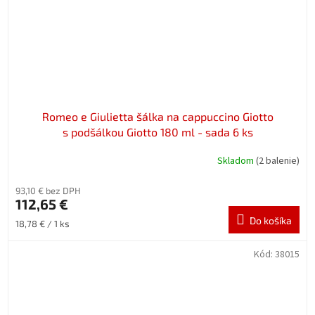
Romeo e Giulietta šálka na cappuccino Giotto
s podšálkou Giotto 180 ml - sada 6 ks
Skladom
(2 balenie)
93,10 € bez DPH
112,65 €
Do košíka
Jednotková
18,78 € / 1 ks
cena:
Kód:
38015