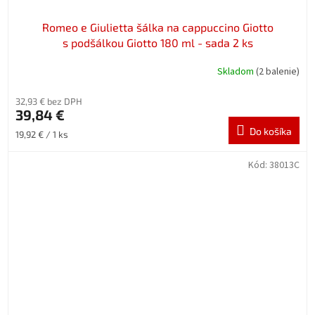
Romeo e Giulietta šálka na cappuccino Giotto
s podšálkou Giotto 180 ml - sada 2 ks
Skladom
(2 balenie)
32,93 € bez DPH
39,84 €
Do košíka
Jednotková
19,92 € / 1 ks
cena:
Kód:
38013C