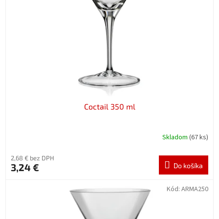
p
o
r
v
o
d
u
k
t
o
v
Coctail 350 ml
Skladom
(67 ks)
2,68 € bez DPH
3,24 €
Do košíka
Kód:
ARMA250