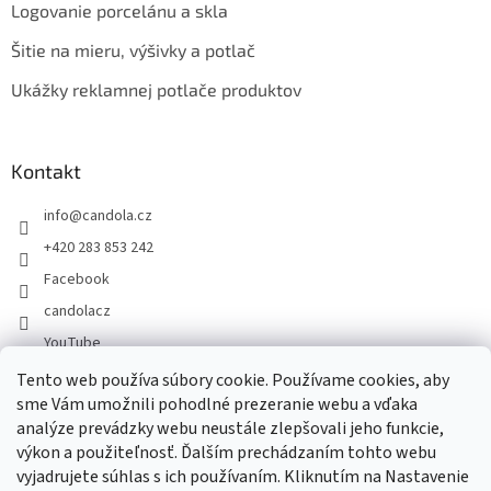
Logovanie porcelánu a skla
Šitie na mieru, výšivky a potlač
Ukážky reklamnej potlače produktov
Kontakt
info
@
candola.cz
+420 283 853 242
Facebook
candolacz
YouTube
Tento web používa súbory cookie. Používame cookies, aby
sme Vám umožnili pohodlné prezeranie webu a vďaka
Prijímame online platby
analýze prevádzky webu neustále zlepšovali jeho funkcie,
výkon a použiteľnosť. Ďalším prechádzaním tohto webu
vyjadrujete súhlas s ich používaním. Kliknutím na Nastavenie