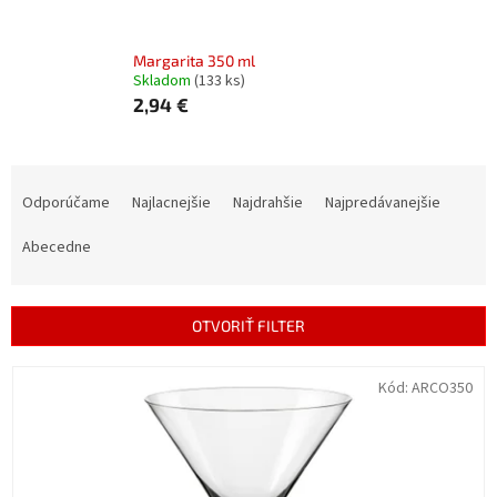
Margarita 350 ml
Skladom
(133 ks)
2,94 €
R
a
Odporúčame
Najlacnejšie
Najdrahšie
Najpredávanejšie
d
e
Abecedne
n
i
e
OTVORIŤ FILTER
p
r
V
Kód:
ARCO350
o
ý
d
p
u
i
k
s
t