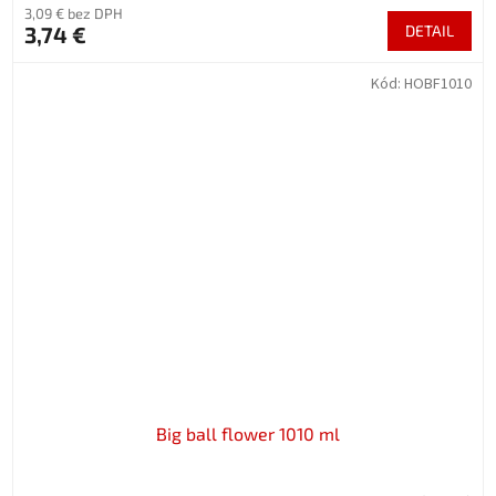
3,09 € bez DPH
3,74 €
DETAIL
Kód:
HOBF1010
Big ball flower 1010 ml