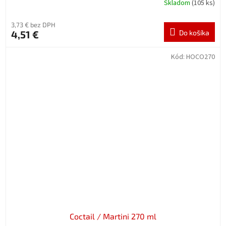
Skladom
(105 ks)
3,73 € bez DPH
4,51 €
Do košíka
Kód:
HOCO270
Coctail / Martini 270 ml