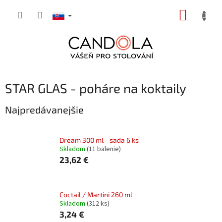
Prejsť
NÁKUP
na
obsah
KOŠÍK
STAR GLAS - poháre na koktaily
Najpredávanejšie
Dream 300 ml - sada 6 ks
Skladom
(11 balenie)
23,62 €
Coctail / Martini 260 ml
Skladom
(312 ks)
3,24 €