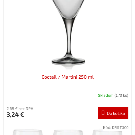
Coctail / Martini 250 ml
Skladom
(173 ks)
2,68 € bez DPH
3,24 €
Do košíka
Kód:
DRST300