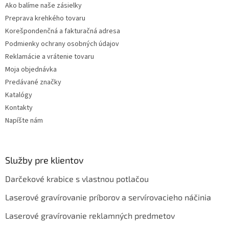
v
Ako balíme naše zásielky
k
Preprava krehkého tovaru
y
v
Korešpondenčná a fakturačná adresa
ý
Podmienky ochrany osobných údajov
p
Reklamácie a vrátenie tovaru
i
s
Moja objednávka
u
Predávané značky
Katalógy
Kontakty
Napíšte nám
Služby pre klientov
Darčekové krabice s vlastnou potlačou
Laserové gravírovanie príborov a servírovacieho náčinia
Laserové gravírovanie reklamných predmetov