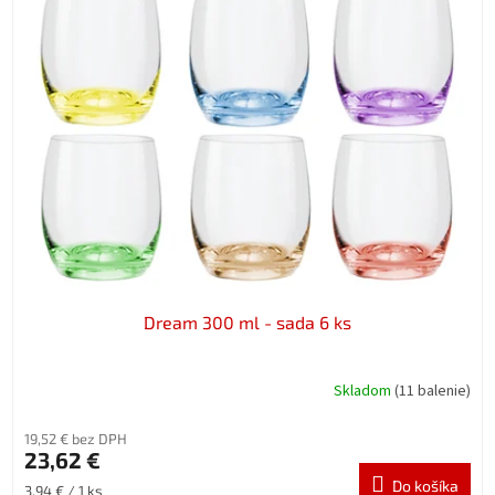
Dream 300 ml - sada 6 ks
Skladom
(11 balenie)
19,52 € bez DPH
23,62 €
Do košíka
Jednotková
3,94 € / 1 ks