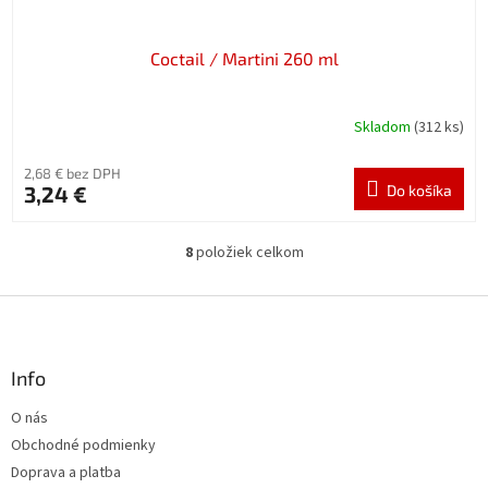
Coctail / Martini 260 ml
Skladom
(312 ks)
2,68 € bez DPH
3,24 €
Do košíka
8
položiek celkom
O
v
l
Z
á
á
d
p
a
ä
Info
c
t
i
O nás
i
e
Obchodné podmienky
p
e
r
Doprava a platba