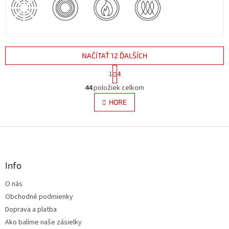
NAČÍTAŤ 12 ĎALŠÍCH
S
1
4
t
O
r
44
položiek celkom
v
á
l
HORE
n
á
k
d
o
v
Z
a
a
c
á
n
i
p
i
e
ä
Info
e
p
t
r
O nás
i
v
Obchodné podmienky
e
k
y
Doprava a platba
v
Ako balíme naše zásielky
ý