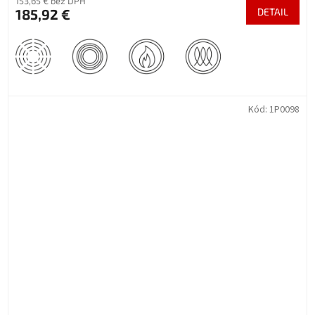
153,65 € bez DPH
185,92 €
DETAIL
Kód:
1P0098