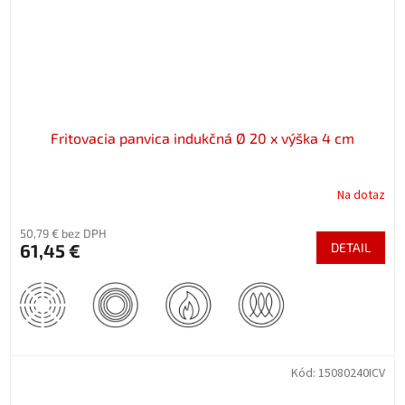
Fritovacia panvica indukčná Ø 20 x výška 4 cm
Na dotaz
50,79 € bez DPH
61,45 €
DETAIL
Kód:
15080240ICV