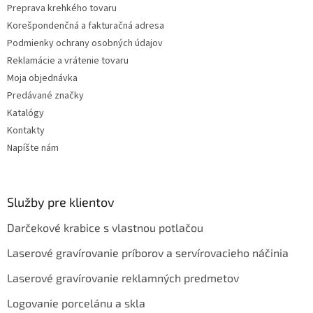
Preprava krehkého tovaru
p
i
Korešpondenčná a fakturačná adresa
s
Podmienky ochrany osobných údajov
u
Reklamácie a vrátenie tovaru
Moja objednávka
Predávané značky
Katalógy
Kontakty
Napíšte nám
Služby pre klientov
Darčekové krabice s vlastnou potlačou
Laserové gravírovanie príborov a servírovacieho náčinia
Laserové gravírovanie reklamných predmetov
Logovanie porcelánu a skla