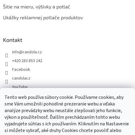
Šitie na mieru, výšivky a potlač
Ukážky reklamnej potlače produktov
Kontakt
info
@
candola.cz
+420 283 853 242
Facebook
candolacz
YouTube
Tento web používa súbory cookie. Používame cookies, aby
sme Vám umožnili pohodlné prezeranie webu a vďaka
Prijímame online platby
analýze prevádzky webu neustále zlepšovali jeho funkcie,
výkon a použiteľnosť. Ďalším prechádzaním tohto webu
vyjadrujete súhlas s ich používaním. Kliknutím na Nastavenie
si môžete vybrať, aké druhy Cookies chcete povoliť alebo