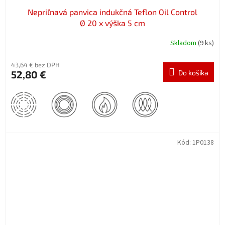
Nepriľnavá panvica indukčná Teflon Oil Control
Ø 20 x výška 5 cm
Skladom
(9 ks)
43,64 € bez DPH
52,80 €
Do košíka
Kód:
1P0138