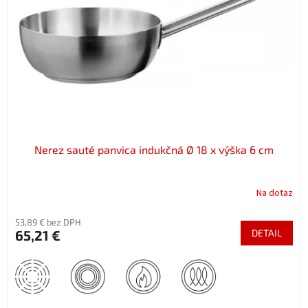
p
o
r
v
o
d
u
k
t
o
v
Nerez sauté panvica indukčná Ø 18 x výška 6 cm
Na dotaz
53,89 € bez DPH
65,21 €
DETAIL