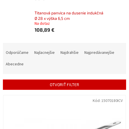
Titanová panvica na dusenie indukčná
Ø 28 x výška 6,5 cm
Na dotaz
108,89 €
R
a
Odporúčame
Najlacnejšie
Najdrahšie
Najpredávanejšie
d
e
Abecedne
n
i
e
OTVORIŤ FILTER
p
r
V
Kód:
15070180ICV
o
ý
d
p
u
i
k
s
t