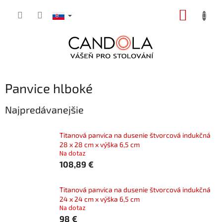
Prejsť
NÁKUP
na
obsah
KOŠÍK
Panvice hlboké
Najpredávanejšie
Titanová panvica na dusenie štvorcová indukčná
28 x 28 cm x výška 6,5 cm
Na dotaz
108,89 €
Titanová panvica na dusenie štvorcová indukčná
24 x 24 cm x výška 6,5 cm
Na dotaz
98 €