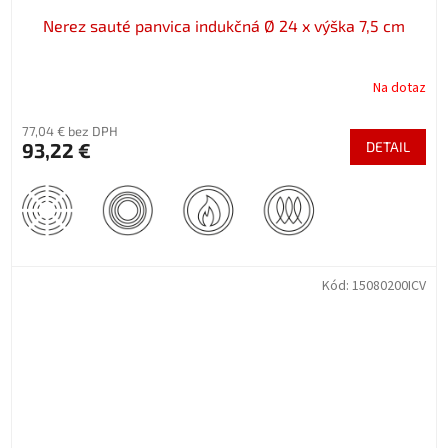
Nerez sauté panvica indukčná Ø 24 x výška 7,5 cm
Na dotaz
77,04 € bez DPH
93,22 €
DETAIL
Kód:
15080200ICV