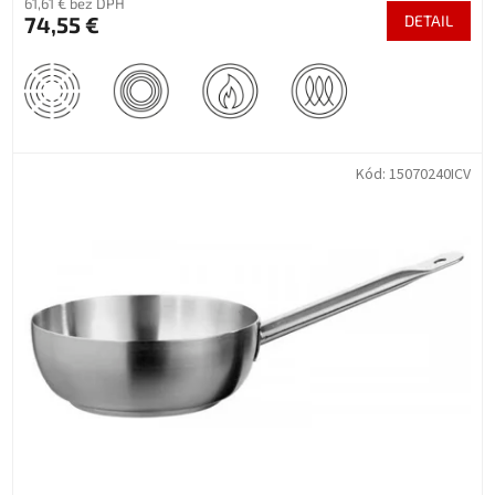
61,61 € bez DPH
74,55 €
DETAIL
Kód:
15070240ICV