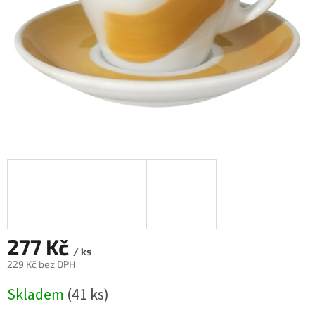
277 Kč
/ ks
229 Kč bez DPH
Měrná
Skladem
(41 ks)
cena: