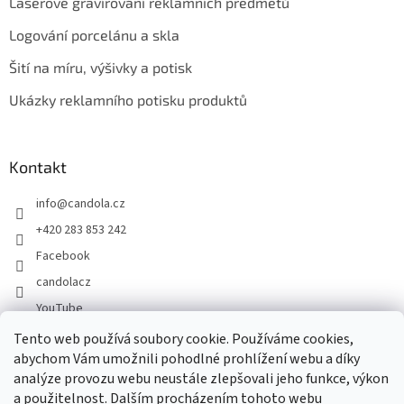
Laserové gravírování reklamních předmětů
Logování porcelánu a skla
Šití na míru, výšivky a potisk
Ukázky reklamního potisku produktů
Kontakt
info
@
candola.cz
+420 283 853 242
Facebook
candolacz
YouTube
Tento web používá soubory cookie. Používáme cookies,
abychom Vám umožnili pohodlné prohlížení webu a díky
Přijímáme online platby
analýze provozu webu neustále zlepšovali jeho funkce, výkon
a použitelnost. Dalším procházením tohoto webu