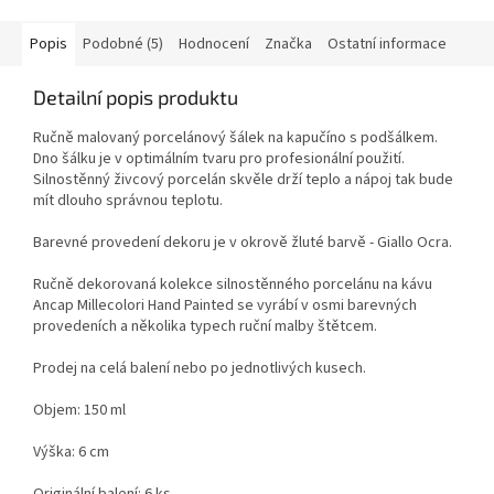
Popis
Podobné (5)
Hodnocení
Značka
Ostatní informace
Detailní popis produktu
Ručně malovaný porcelánový šálek na kapučíno s podšálkem.
Dno šálku je v optimálním tvaru pro profesionální použití.
Silnostěnný živcový porcelán skvěle drží teplo a nápoj tak bude
mít dlouho správnou teplotu.
Barevné provedení dekoru je v okrově žluté barvě - Giallo Ocra.
Ručně dekorovaná kolekce silnostěnného porcelánu na kávu
Ancap Millecolori Hand Painted se vyrábí v osmi barevných
provedeních a několika typech ruční malby štětcem.
Prodej na celá balení nebo po jednotlivých kusech.
Objem: 150 ml
Výška: 6 cm