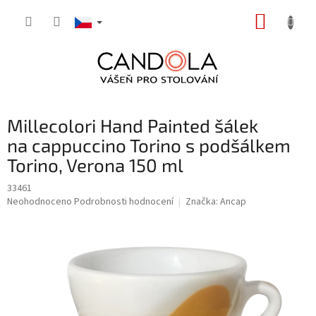
Přejít
NÁKUP
na
obsah
KOŠÍK
Millecolori Hand Painted šálek
na cappuccino Torino s podšálkem
Torino, Verona 150 ml
33461
Průměrné
Neohodnoceno
Podrobnosti hodnocení
Značka:
Ancap
hodnocení
produktu
je
0,0
z
5
hvězdiček.