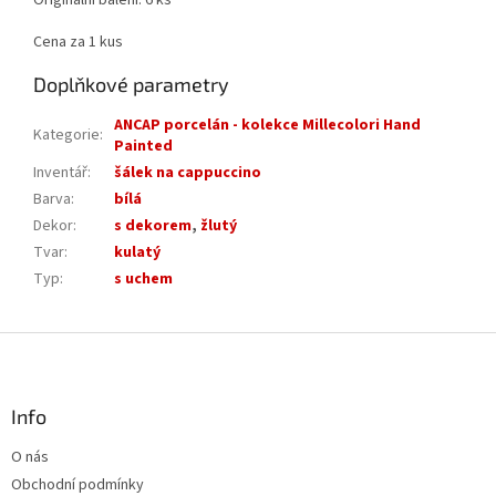
Originální balení: 6 ks
Cena za 1 kus
Doplňkové parametry
ANCAP porcelán - kolekce Millecolori Hand
Kategorie
:
Painted
Inventář
:
šálek na cappuccino
Barva
:
bílá
Dekor
:
s dekorem
,
žlutý
Tvar
:
kulatý
Typ
:
s uchem
Z
á
p
a
Info
t
O nás
í
Obchodní podmínky