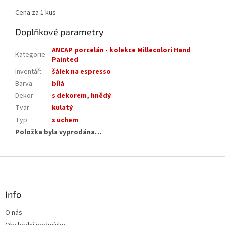
Cena za 1 kus
Doplňkové parametry
ANCAP porcelán - kolekce Millecolori Hand
Kategorie
:
Painted
Inventář
:
šálek na espresso
Barva
:
bílá
Dekor
:
s dekorem
,
hnědý
Tvar
:
kulatý
Typ
:
s uchem
Položka byla vyprodána…
Z
á
p
a
Info
t
O nás
í