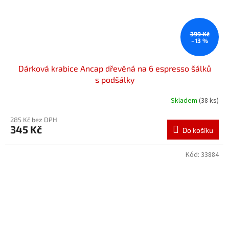
399 Kč
–13 %
Dárková krabice Ancap dřevěná na 6 espresso šálků
s podšálky
Skladem
(38 ks)
285 Kč bez DPH
345 Kč
Do košíku
Kód:
33884