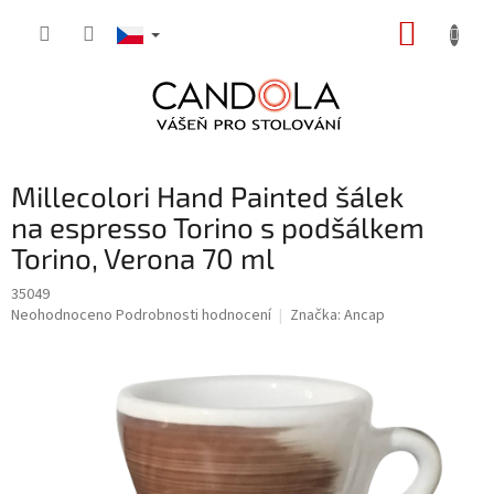
Přejít
NÁKUP
na
obsah
KOŠÍK
Millecolori Hand Painted šálek
na espresso Torino s podšálkem
Torino, Verona 70 ml
35049
Průměrné
Neohodnoceno
Podrobnosti hodnocení
Značka:
Ancap
hodnocení
produktu
je
0,0
z
5
hvězdiček.