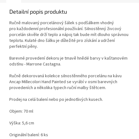
Detailní popis produktu
Ručně malovaný porcelánový šálek s podšálkem vhodný
pro každodenní profesionální používání. Silnostěnný živcový
porcelán skvěle drží teplo a nápoj tak bude mít dlouho správnou
teplotu. Kulaté dno šálku je důležité pro získání a udržení
perfektní pěny.
Barevné provedení dekoru je tmavě hnědé barvy v kaštanovém
odstínu - Marrone Castagna.
Ručně dekorovaná kolekce silnostěnného porcelánu na kávu
Ancap Millecolori Hand Painted se vyrábí v osmi barevných
provedeních a několika typech ruční malby štětcem.
Prodej na celá balení nebo po jednotlivých kusech.
Objem: 70 ml
Výška: 5,6 cm
Originální balení: 6 ks