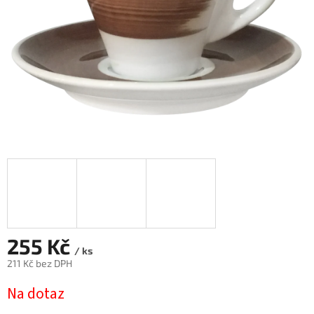
255 Kč
/ ks
211 Kč bez DPH
Měrná
Na dotaz
cena: