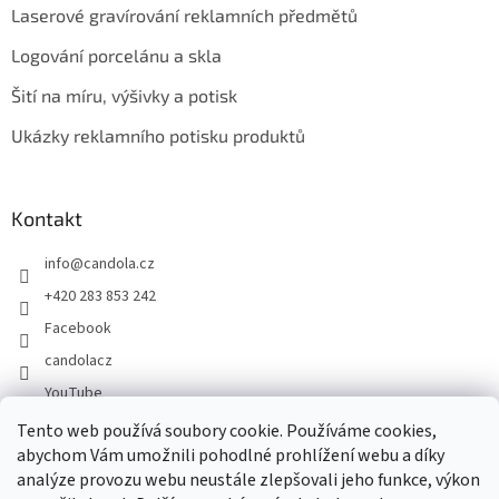
Laserové gravírování reklamních předmětů
Logování porcelánu a skla
Šití na míru, výšivky a potisk
Ukázky reklamního potisku produktů
Kontakt
info
@
candola.cz
+420 283 853 242
Facebook
candolacz
YouTube
Tento web používá soubory cookie. Používáme cookies,
abychom Vám umožnili pohodlné prohlížení webu a díky
Přijímáme online platby
analýze provozu webu neustále zlepšovali jeho funkce, výkon