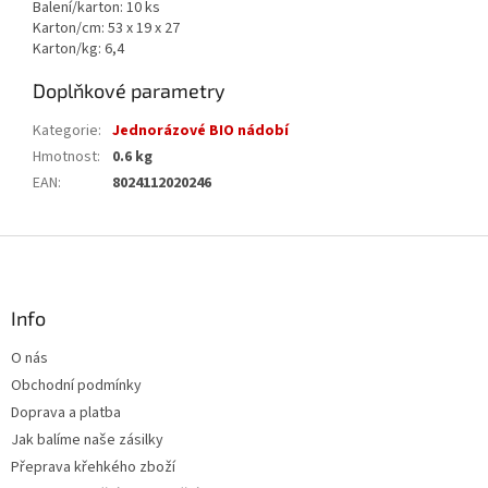
Balení/karton: 10 ks
Karton/cm: 53 x 19 x 27
Karton/kg: 6,4
Doplňkové parametry
Kategorie
:
Jednorázové BIO nádobí
Hmotnost
:
0.6 kg
EAN
:
8024112020246
Z
á
p
a
Info
t
O nás
í
Obchodní podmínky
Doprava a platba
Jak balíme naše zásilky
Přeprava křehkého zboží