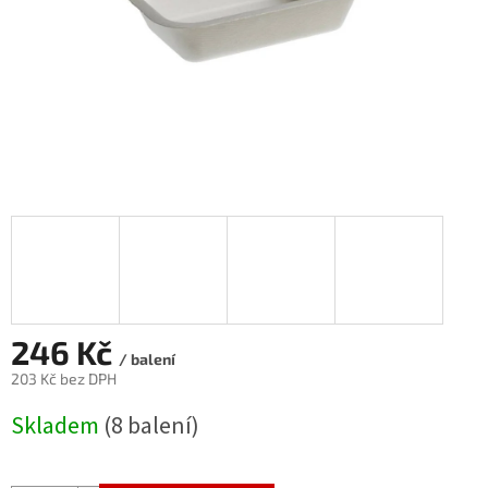
246 Kč
/ balení
203 Kč bez DPH
Měrná
Skladem
(8 balení)
cena: