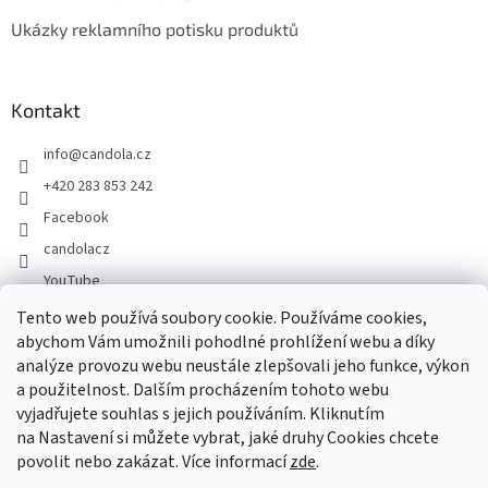
Ukázky reklamního potisku produktů
Kontakt
info
@
candola.cz
+420 283 853 242
Facebook
candolacz
YouTube
Tento web používá soubory cookie. Používáme cookies,
abychom Vám umožnili pohodlné prohlížení webu a díky
Přijímáme online platby
analýze provozu webu neustále zlepšovali jeho funkce, výkon
a použitelnost. Dalším procházením tohoto webu
vyjadřujete souhlas s jejich používáním. Kliknutím
na Nastavení si můžete vybrat, jaké druhy Cookies chcete
povolit nebo zakázat. Více informací
zde
.