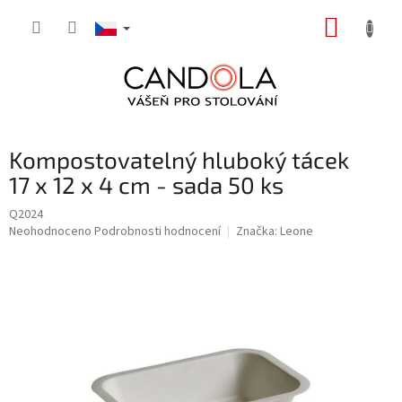
Přejít
NÁKUP
na
obsah
KOŠÍK
Kompostovatelný hluboký tácek
17 x 12 x 4 cm - sada 50 ks
Q2024
Průměrné
Neohodnoceno
Podrobnosti hodnocení
Značka:
Leone
hodnocení
produktu
je
0,0
z
5
hvězdiček.