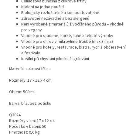
Celulózová buničina z cukrové třtiny
Nádobí na jedno použití
Biologicky rozložitelné a kompostovatelné
Zdravotně nezávadné a bez alergenů
Není vyrobené z materiálů živočišného původu – vhodné
pro vegany
Vhodné pro studené, horké, tuhé a tekuté výrobky
Vhodné pro ohřev v mikrovlnné troubě (max 3 min.)
Vhodné pro hotely, restaurace, bistra, rychlá občerstvení
a festivaly
Ideální při chystání pikniku či grilování
Materiál: cukrová třtina
Rozměry: 17 x 12 x 4 cm
Objem: 500 ml
Barva: bílá, bez potisku
Q2024
Rozměry v cm: 17 x 12 x 4
Počet ks v balení: 50
Hmotnost: 0,6 kg