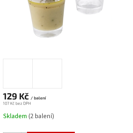
129 Kč
/ balení
107 Kč bez DPH
Měrná
Skladem
(2 balení)
cena: