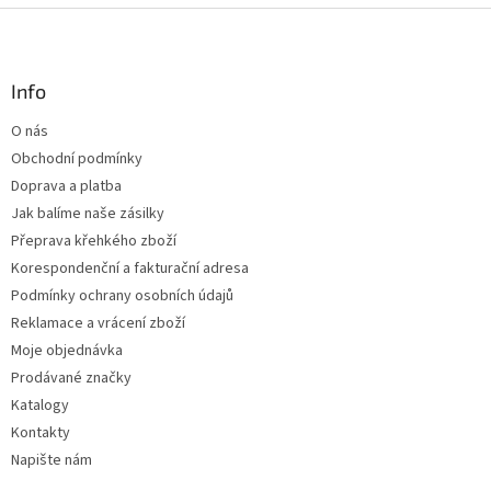
Z
á
p
a
Info
t
O nás
í
Obchodní podmínky
Doprava a platba
Jak balíme naše zásilky
Přeprava křehkého zboží
Korespondenční a fakturační adresa
Podmínky ochrany osobních údajů
Reklamace a vrácení zboží
Moje objednávka
Prodávané značky
Katalogy
Kontakty
Napište nám