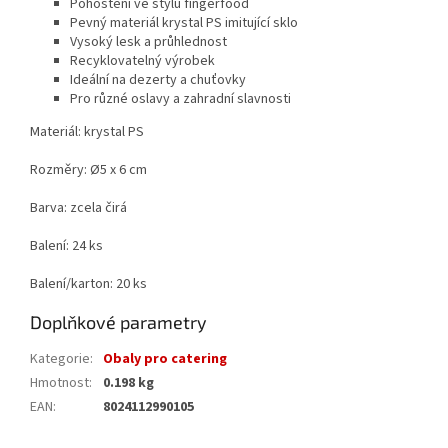
Pohoštění ve stylu fingerfood
Pevný materiál krystal PS imitující sklo
Vysoký lesk a průhlednost
Recyklovatelný výrobek
Ideální na dezerty a chuťovky
Pro různé oslavy a zahradní slavnosti
Materiál: krystal PS
Rozměry: Ø5 x 6 cm
Barva: zcela čirá
Balení: 24 ks
Balení/karton: 20 ks
Doplňkové parametry
Kategorie
:
Obaly pro catering
Hmotnost
:
0.198 kg
EAN
:
8024112990105