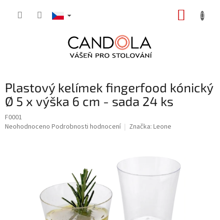
Přejít
NÁKUP
na
obsah
KOŠÍK
Plastový kelímek fingerfood kónický
Ø 5 x výška 6 cm - sada 24 ks
F0001
Průměrné
Neohodnoceno
Podrobnosti hodnocení
Značka:
Leone
hodnocení
produktu
je
0,0
z
5
hvězdiček.