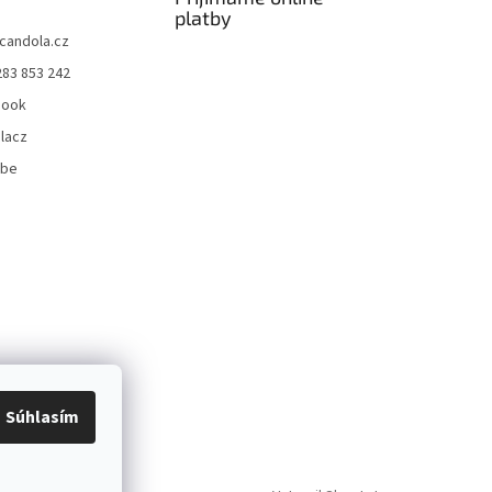
platby
candola.cz
283 853 242
book
lacz
ube
Súhlasím