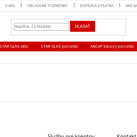
O NÁS
OBCHODNÉ PODMIENKY
DOPRAVA A PLATBA
AKO B
HĽADAŤ
STAR GLAS sklo
STAR GLAS porcelán
ANCAP kávový porcelán
Služby pre klientov
Kontakt