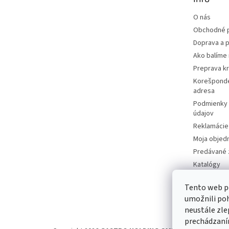
i
e
O nás
Obchodné 
Doprava a p
Ako balíme 
Preprava k
Korešponde
adresa
Podmienky 
údajov
Reklamácie 
Moja objed
Predávané 
Katalógy
Kontakty
Tento web p
Napíšte ná
umožnili po
neustále zle
prechádzaním