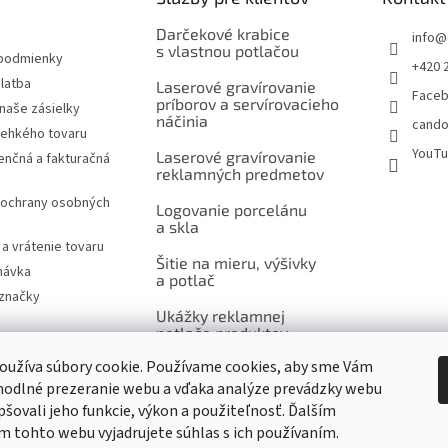
Darčekové krabice
info
@
s vlastnou potlačou
podmienky
+420 
latba
Laserové gravírovanie
Face
príborov a servírovacieho
naše zásielky
náčinia
cando
rehkého tovaru
YouT
Laserové gravírovanie
nčná a fakturačná
reklamných predmetov
ochrany osobných
Logovanie porcelánu
a skla
a vrátenie tovaru
Šitie na mieru, výšivky
návka
a potlač
značky
Ukážky reklamnej
potlače produktov
oužíva súbory cookie. Používame cookies, aby sme Vám
m
hodlné prezeranie webu a vďaka analýze prevádzky webu
pšovali jeho funkcie, výkon a použiteľnosť. Ďalším
 tohto webu vyjadrujete súhlas s ich používaním.