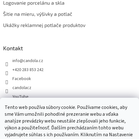
Logovanie porcelánu a skla
Šitie na mieru, výšivky a potlač
Ukážky reklamnej potlače produktov
Kontakt
info
@
candola.cz
+420 283 853 242
Facebook
candolacz
YouTube
Tento web používa súbory cookie. Používame cookies, aby
sme Vám umožnili pohodlné prezeranie webu a vďaka
Prijímame online platby
analýze prevádzky webu neustále zlepšovali jeho funkcie,
výkon a použiteľnosť. Ďalším prechádzaním tohto webu
vyjadrujete súhlas s ich používaním. Kliknutím na Nastavenie