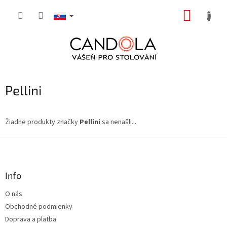
Prejsť
NÁKUP
na
obsah
KOŠÍK
Pellini
Žiadne produkty značky
Pellini
sa nenašli...
Z
á
p
ä
Info
t
O nás
i
Obchodné podmienky
e
Doprava a platba