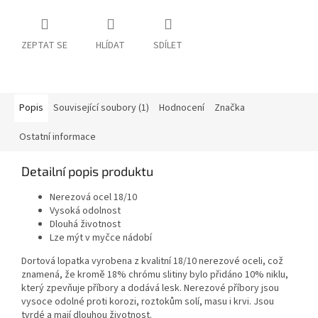
ZEPTAT SE
HLÍDAT
SDÍLET
Popis
Související soubory (1)
Hodnocení
Značka
Ostatní informace
Detailní popis produktu
Nerezová ocel 18/10
Vysoká odolnost
Dlouhá životnost
Lze mýt v myčce nádobí
Dortová lopatka vyrobena z kvalitní 18/10 nerezové oceli, což
znamená, že kromě 18% chrómu slitiny bylo přidáno 10% niklu,
který zpevňuje příbory a dodává lesk. Nerezové příbory jsou
vysoce odolné proti korozi, roztokům solí, masu i krvi. Jsou
tvrdé a mají dlouhou životnost.