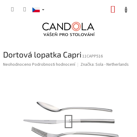
Přejít
NÁKUP
na
obsah
KOŠÍK
Dortová lopatka Capri
11CAPP516
Průměrné
Neohodnoceno
Podrobnosti hodnocení
Značka:
Sola - Netherlands
hodnocení
produktu
je
0,0
z
5
hvězdiček.