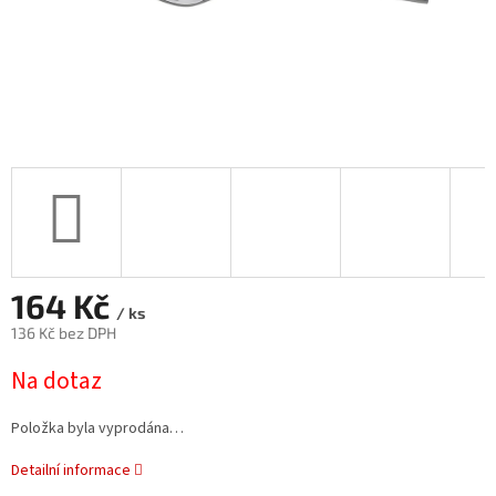
164 Kč
/ ks
136 Kč bez DPH
Měrná
Na dotaz
cena:
Položka byla vyprodána…
Detailní informace