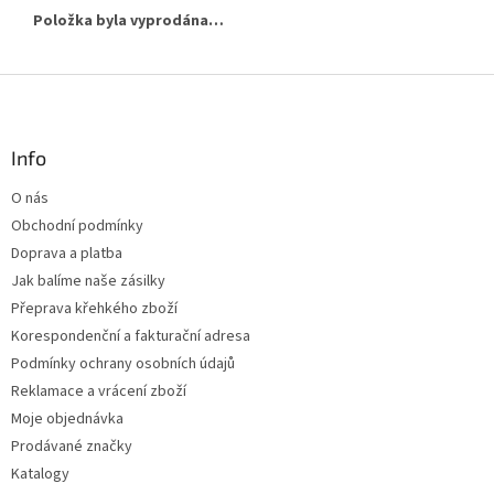
Položka byla vyprodána…
Z
á
p
a
Info
t
O nás
í
Obchodní podmínky
Doprava a platba
Jak balíme naše zásilky
Přeprava křehkého zboží
Korespondenční a fakturační adresa
Podmínky ochrany osobních údajů
Reklamace a vrácení zboží
Moje objednávka
Prodávané značky
Katalogy