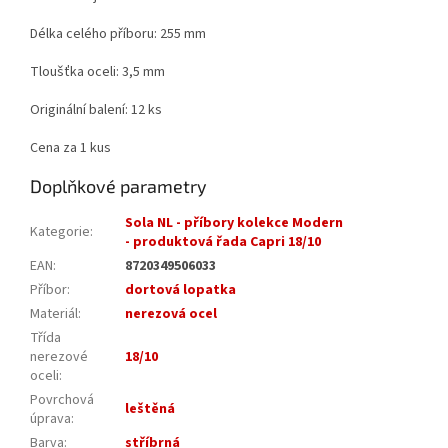
Délka celého příboru: 255 mm
Tloušťka oceli: 3,5 mm
Originální balení: 12 ks
Cena za 1 kus
Doplňkové parametry
Sola NL - příbory kolekce Modern
Kategorie
:
- produktová řada Capri 18/10
EAN
:
8720349506033
Příbor
:
dortová lopatka
Materiál
:
nerezová ocel
Třída
nerezové
18/10
oceli
:
Povrchová
leštěná
úprava
:
Barva
:
stříbrná