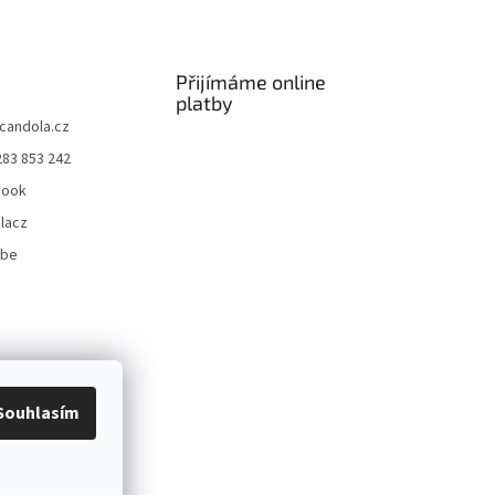
Přijímáme online
platby
candola.cz
283 853 242
book
lacz
ube
Souhlasím