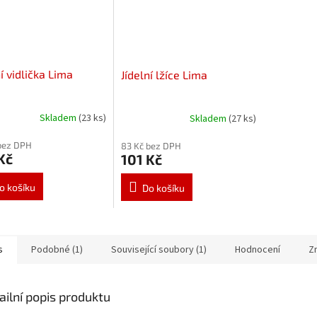
ní vidlička Lima
Jídelní lžíce Lima
Skladem
(23 ks)
Skladem
(27 ks)
bez DPH
83 Kč bez DPH
Kč
101 Kč
o košíku
Do košíku
s
Podobné (1)
Související soubory (1)
Hodnocení
Z
ailní popis produktu