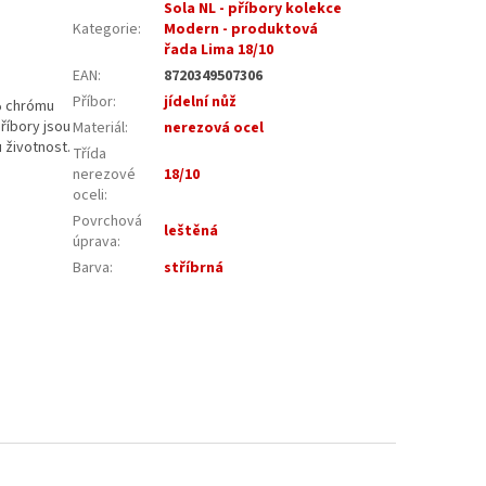
Sola NL - příbory kolekce
Kategorie
:
Modern - produktová
řada Lima 18/10
EAN
:
8720349507306
Příbor
:
jídelní nůž
8% chrómu
říbory jsou
Materiál
:
nerezová ocel
u životnost.
Třída
nerezové
18/10
oceli
:
Povrchová
leštěná
úprava
:
Barva
:
stříbrná