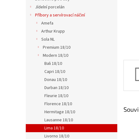
n
Jídelní porcelán
e
Příbory a servírovací náčiní
l
Amefa
Arthur Krupp
Sola NL
Premium 18/10
Modern 18/10
Bali 18/10
Capri 18/10
Donau 18/10
Durban 18/10
Fleurie 18/10
Florence 18/10
Souvi
Hermitage 18/10
Lausanne 18/10
Lima 18/10
Livorno 18/10