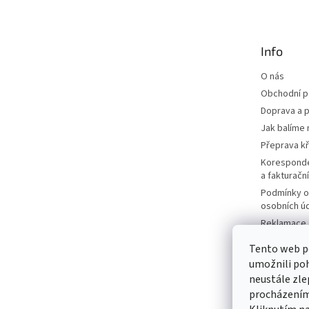
p
a
t
Info
í
O nás
Obchodní 
Doprava a p
Jak balíme 
Přeprava k
Korespond
a fakturačn
Podmínky o
osobních ú
Reklamace a
Moje objed
Tento web p
Prodávané 
umožnili poh
Katalogy
neustále zle
Kontakty
procházením 