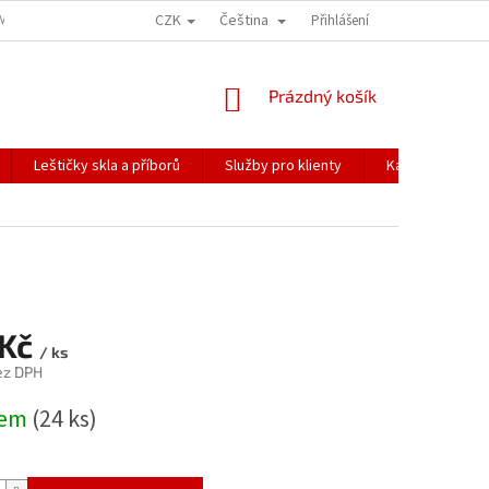
CZK
Čeština
ÍME NAŠE ZÁSILKY
PŘEPRAVA KŘEHKÉHO ZBOŽÍ
Přihlášení
KORESPONDENČNÍ A
NÁKUPNÍ
Prázdný košík
KOŠÍK
Leštičky skla a příborů
Služby pro klienty
Katalogy
 Kč
/ ks
ez DPH
dem
(24 ks)