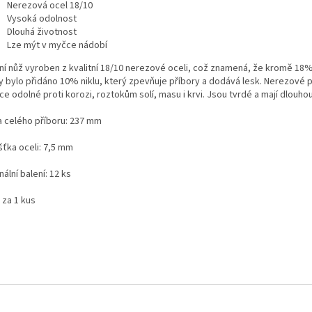
Nerezová ocel 18/10
Vysoká odolnost
Dlouhá životnost
Lze mýt v myčce nádobí
lní nůž vyroben z kvalitní 18/10 nerezové oceli, což znamená, že kromě 1
ny bylo přidáno 10% niklu, který zpevňuje příbory a dodává lesk. Nerezové p
e odolné proti korozi, roztokům solí, masu i krvi. Jsou tvrdé a mají dlouho
a celého příboru: 237 mm
šťka oceli: 7,5 mm
nální balení: 12 ks
 za 1 kus