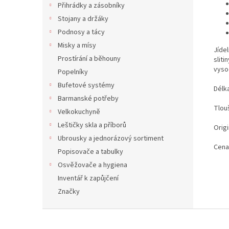
Přihrádky a zásobníky
Stojany a držáky
Podnosy a tácy
Misky a mísy
Jíde
Prostírání a běhouny
sliti
vysoc
Popelníky
Bufetové systémy
Délk
Barmanské potřeby
Tlou
Velkokuchyně
Leštičky skla a příborů
Origi
Ubrousky a jednorázový sortiment
Cena
Popisovače a tabulky
Osvěžovače a hygiena
Inventář k zapůjčení
Značky
Z
á