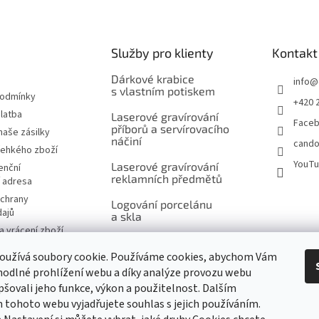
Služby pro klienty
Kontakt
Dárkové krabice
info
@
s vlastním potiskem
podmínky
+420 
latba
Laserové gravírování
Face
příborů a servírovacího
naše zásilky
náčiní
cando
řehkého zboží
YouT
Laserové gravírování
enční
reklamních předmětů
í adresa
chrany
Logování porcelánu
dajů
a skla
 vrácení zboží
Šití na míru, výšivky
návka
a potisk
oužívá soubory cookie. Používáme cookies, abychom Vám
značky
odlné prohlížení webu a díky analýze provozu webu
Ukázky reklamního
pšovali jeho funkce, výkon a použitelnost. Dalším
potisku produktů
tohoto webu vyjadřujete souhlas s jejich používáním.