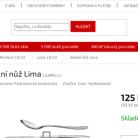
O NÁS
OBCHODNÍ PODMÍNKY
DOPRAVA A PLATBA
JAK BAL
HLEDAT
STAR GLAS sklo
STAR GLAS porcelán
ANCAP kávový porcelán
Modern 18/10
Lima 18/10
Jídelní nůž Lima
lní nůž Lima
11LIMA112
né
noceno
Podrobnosti hodnocení
Značka:
Sola - Netherlands
ní
125
u
103 Kč b
Měrná
Skla
cena:
ek.