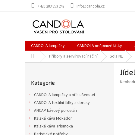
Přejít
+420 283 853 242
info@candola.cz
na
obsah
CANDOLA lampičky
CANDOLA nešpinivé látky
Domů
Příbory a servírovací náčiní
Sola NL
P
Jíde
o
Přeskočit
s
Průměr
Neohod
Kategorie
kategorie
t
hodnoce
r
produkt
CANDOLA lampičky a příslušenství
a
je
CANDOLA textilní látky a ubrusy
0,0
n
z
ANCAP kávový porcelán
n
5
í
Italská káva Mokador
hvězdič
p
Italská káva Trismoka
a
Baristické potřeby