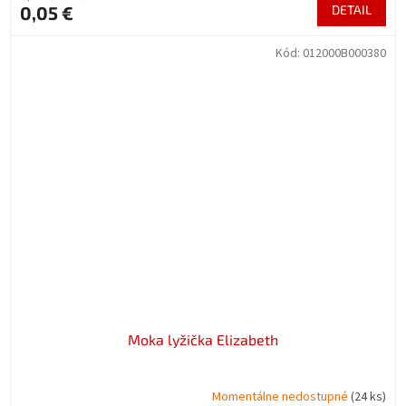
0,05 €
DETAIL
Kód:
012000B000380
Moka lyžička Elizabeth
Momentálne nedostupné
(24 ks)