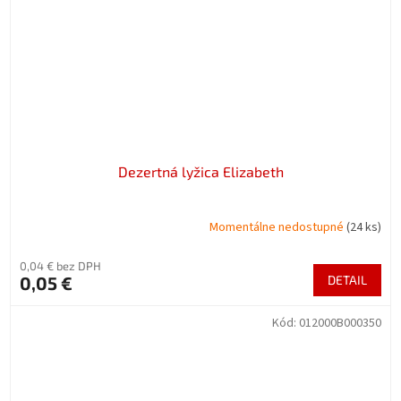
Dezertná lyžica Elizabeth
Momentálne nedostupné
(24 ks)
0,04 € bez DPH
0,05 €
DETAIL
Kód:
012000B000350