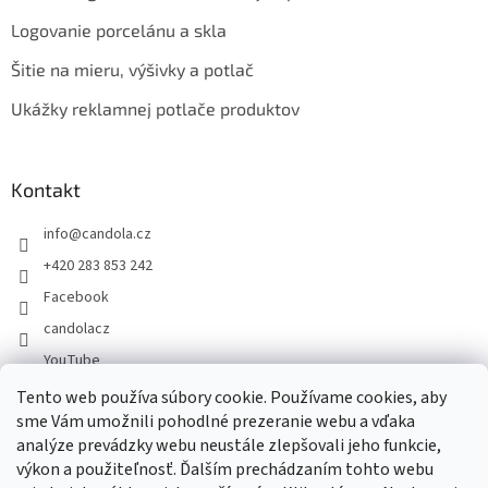
Logovanie porcelánu a skla
Šitie na mieru, výšivky a potlač
Ukážky reklamnej potlače produktov
Kontakt
info
@
candola.cz
+420 283 853 242
Facebook
candolacz
YouTube
Tento web používa súbory cookie. Používame cookies, aby
sme Vám umožnili pohodlné prezeranie webu a vďaka
Prijímame online platby
analýze prevádzky webu neustále zlepšovali jeho funkcie,
výkon a použiteľnosť. Ďalším prechádzaním tohto webu