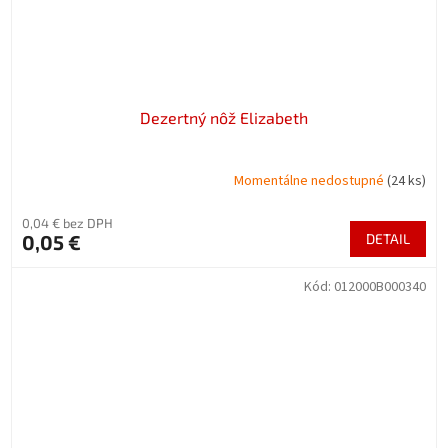
Dezertný nôž Elizabeth
Momentálne nedostupné
(24 ks)
0,04 € bez DPH
0,05 €
DETAIL
Kód:
012000B000340