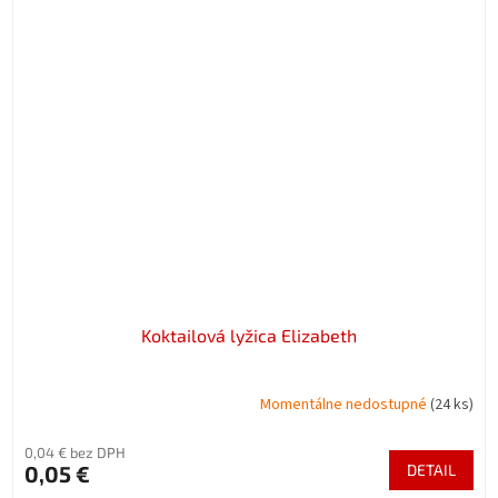
Koktailová lyžica Elizabeth
Momentálne nedostupné
(24 ks)
0,04 € bez DPH
0,05 €
DETAIL