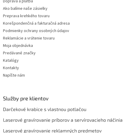
y
Doprava a platba
v
Ako balíme naše zásielky
ý
Preprava krehkého tovaru
p
i
Korešpondenčná a fakturačná adresa
s
Podmienky ochrany osobných údajov
u
Reklamácie a vrátenie tovaru
Moja objednávka
Predávané značky
Katalógy
Kontakty
Napíšte nám
Služby pre klientov
Darčekové krabice s vlastnou potlačou
Laserové gravírovanie príborov a servírovacieho náčinia
Laserové gravírovanie reklamných predmetov