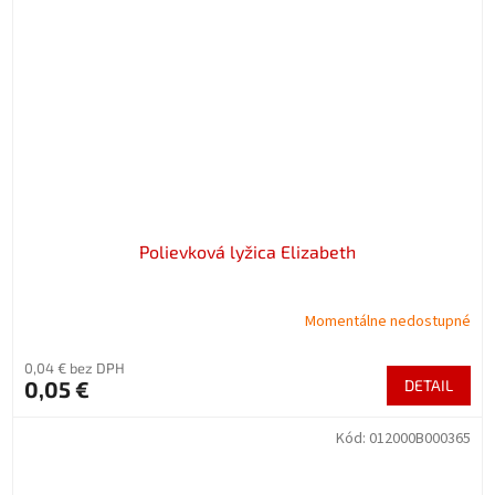
Polievková lyžica Elizabeth
Momentálne nedostupné
0,04 € bez DPH
0,05 €
DETAIL
Kód:
012000B000365