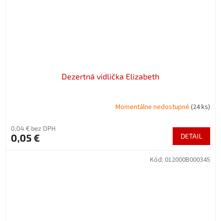
Dezertná vidlička Elizabeth
Momentálne nedostupné
(24 ks)
0,04 € bez DPH
0,05 €
DETAIL
Kód:
012000B000345