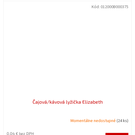
Kód:
012000B000375
Čajová/kávová lyžička Elizabeth
Momentálne nedostupné
(24 ks)
0,04 € bez DPH