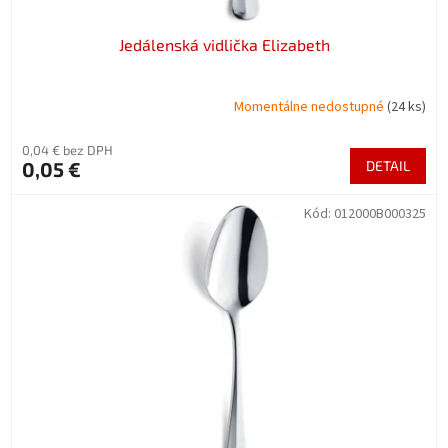
Jedálenská vidlička Elizabeth
Momentálne nedostupné
(24 ks)
0,04 € bez DPH
0,05 €
DETAIL
Kód:
012000B000325