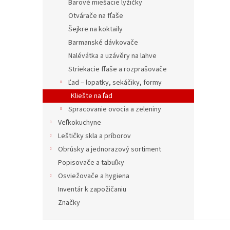
Barové miešacie lyžičky
Otvárače na fľaše
Šejkre na koktaily
Barmanské dávkovače
Nalévátka a uzávěry na lahve
Striekacie fľaše a rozprašovače
Ľad – lopatky, sekáčiky, formy
Kliešte na ľad
Spracovanie ovocia a zeleniny
Veľkokuchyne
Leštičky skla a príborov
Obrúsky a jednorazový sortiment
Popisovače a tabuľky
Osviežovače a hygiena
Inventár k zapožičaniu
Značky
Z