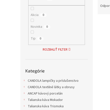
R
a
Odpor
d
Akcia
0
e
V
n
ý
i
Novinka
0
p
e
i
p
Tip
0
s
r
p
o
ROZBALIŤ FILTER
r
d
o
u
d
k
Preskočiť
u
t
Kategórie
kategórie
Klieš
k
o
t
v
CANDOLA lampičky a príslušenstvo
o
CANDOLA textilné látky a obrusy
v
ANCAP kávový porcelán
Talianska káva Mokador
6,44 
7,79
Talianska káva Trismoka