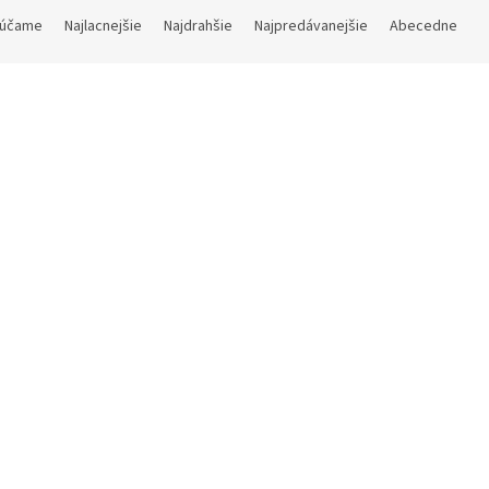
účame
Najlacnejšie
Najdrahšie
Najpredávanejšie
Abecedne
Kód:
11OASE507
Kó
te na ľad Oasis
Kliešte na ľad dĺžka 20 cm
Na dotaz
€ bez DPH
2,04 € bez DPH
 €
DETAIL
2,47 €
D