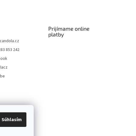
Prijímame online
platby
candola.cz
283 853 242
book
lacz
ube
Súhlasím