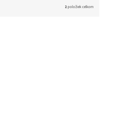
2
položiek celkom
d:
T5063
Na dotaz
ETAIL