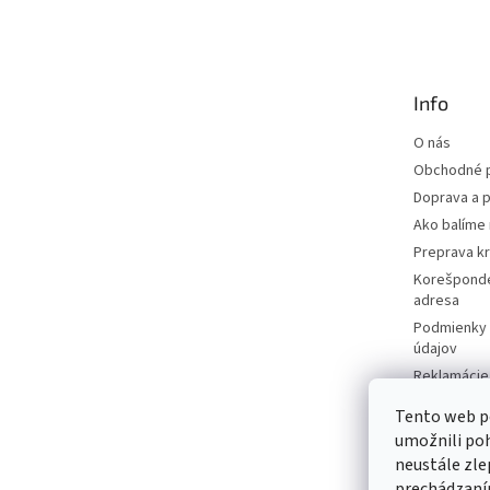
á
p
ä
t
Info
i
e
O nás
Obchodné 
Doprava a p
Ako balíme 
Preprava k
Korešponde
adresa
Podmienky 
údajov
Reklamácie 
Moja objed
Tento web p
Predávané 
umožnili po
Katalógy
neustále zle
Kontakty
prechádzaním