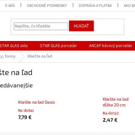
O NÁS
OBCHODNÉ PODMIENKY
DOPRAVA A PLATBA
AKO B
HĽADAŤ
STAR GLAS sklo
STAR GLAS porcelán
ANCAP kávový porcelán
ky, formy
Kliešte na ľad
šte na ľad
edávanejšie
Kliešte na ľad
Kliešte na ľad Oasis
dĺžka 20 cm
Na dotaz
Na dotaz
7,79 €
2,47 €