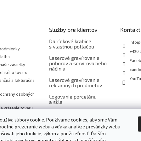
Služby pre klientov
Kontakt
Darčekové krabice
info
@
s vlastnou potlačou
podmienky
+420 
latba
Laserové gravírovanie
Face
príborov a servírovacieho
naše zásielky
náčinia
cando
rehkého tovaru
YouT
Laserové gravírovanie
nčná a fakturačná
reklamných predmetov
ochrany osobných
Logovanie porcelánu
a skla
a vrátenie tovaru
Šitie na mieru, výšivky
návka
a potlač
oužíva súbory cookie. Používame cookies, aby sme Vám
značky
hodlné prezeranie webu a vďaka analýze prevádzky webu
Ukážky reklamnej
pšovali jeho funkcie, výkon a použiteľnosť. Ďalším
potlače produktov
 tohto webu vyjadrujete súhlas s ich používaním.