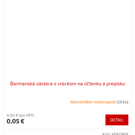
Barmanská zástera s vreckom na účtenky a prepisku
Momentálne nedostupné
(10 ks)
0,04 € bez DPH
0,05 €
DETAIL
Kód:
APRON08