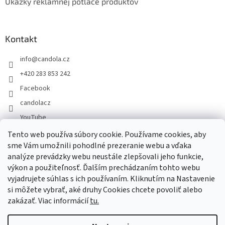
Ukážky reklamnej potlače produktov
Kontakt
info
@
candola.cz
+420 283 853 242
Facebook
candolacz
YouTube
Tento web používa súbory cookie. Používame cookies, aby
sme Vám umožnili pohodlné prezeranie webu a vďaka
Prijímame online platby
analýze prevádzky webu neustále zlepšovali jeho funkcie,
výkon a použiteľnosť. Ďalším prechádzaním tohto webu
vyjadrujete súhlas s ich používaním. Kliknutím na Nastavenie
si môžete vybrať, aké druhy Cookies chcete povoliť alebo
zakázať. Viac informácií
tu.
Vytvoril Shoptet