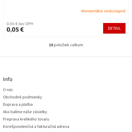
Momentálne nedostupné
0,04 € bez DPH
0,05 €
DETAIL
10
položiek celkom
O
v
l
Z
á
á
d
p
a
ä
Info
c
t
i
O nás
i
e
Obchodné podmienky
p
e
r
Doprava a platba
v
Ako balíme naše zásielky
k
Preprava krehkého tovaru
y
v
Korešpondenčná a fakturačná adresa
ý