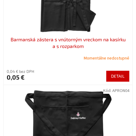
Barmanská zástera s vnútorným vreckom na kasírku
a s rozparkom
Momentálne nedostupné
0,04 € bez DPH
0,05 €
DETAIL
Kód:
APRON04