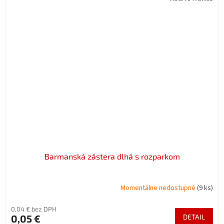
Barmanská zástera dlhá s rozparkom
Momentálne nedostupné
(9 ks)
0,04 € bez DPH
0,05 €
DETAIL