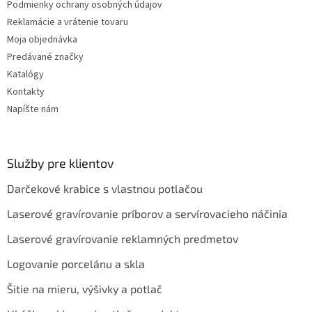
Podmienky ochrany osobných údajov
p
Reklamácie a vrátenie tovaru
i
s
Moja objednávka
u
Predávané značky
Katalógy
Kontakty
Napíšte nám
Služby pre klientov
Darčekové krabice s vlastnou potlačou
Laserové gravírovanie príborov a servírovacieho náčinia
Laserové gravírovanie reklamných predmetov
Logovanie porcelánu a skla
Šitie na mieru, výšivky a potlač