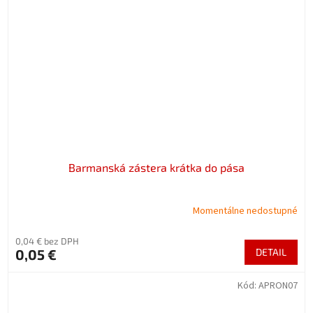
Barmanská zástera krátka do pása
Momentálne nedostupné
0,04 € bez DPH
0,05 €
DETAIL
Kód:
APRON07