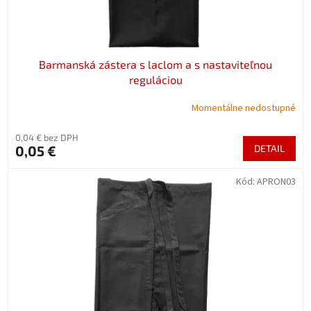
t
o
v
Barmanská zástera s laclom a s nastaviteľnou
reguláciou
Momentálne nedostupné
0,04 € bez DPH
0,05 €
DETAIL
Kód:
APRON03