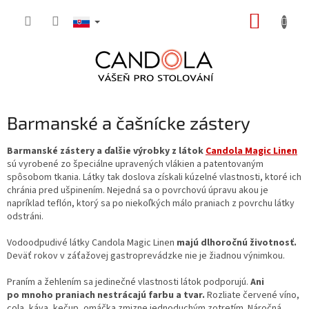
Prejsť
NÁKUP
na
obsah
KOŠÍK
Barmanské a čašnícke zástery
Barmanské zástery a ďalšie výrobky z látok
Candola Magic Linen
sú vyrobené zo špeciálne upravených vlákien a patentovaným
spôsobom tkania. Látky tak doslova získali kúzelné vlastnosti, ktoré ich
chránia pred ušpinením. Nejedná sa o povrchovú úpravu akou je
napríklad teflón, ktorý sa po niekoľkých málo praniach z povrchu látky
odstráni.
Vodoodpudivé látky Candola Magic Linen
majú dlhoročnú životnosť.
Deväť rokov v záťažovej gastroprevádzke nie je žiadnou výnimkou.
Praním a žehlením sa jedinečné vlastnosti látok podporujú.
Ani
po mnoho praniach nestrácajú farbu a tvar.
Rozliate červené víno,
cola, káva, kečup, omáčka zmizne jednoduchým zotretím. Náročná