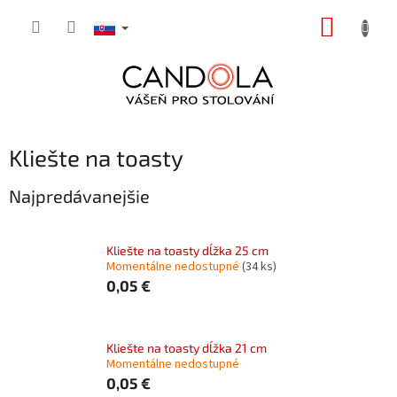
Prejsť
NÁKUP
na
obsah
KOŠÍK
Kliešte na toasty
Najpredávanejšie
Kliešte na toasty dĺžka 25 cm
Momentálne nedostupné
(34 ks)
0,05 €
Kliešte na toasty dĺžka 21 cm
Momentálne nedostupné
0,05 €