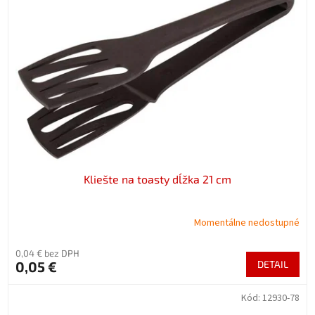
Kliešte na toasty dĺžka 21 cm
Momentálne nedostupné
0,04 € bez DPH
0,05 €
DETAIL
Kód:
12930-78