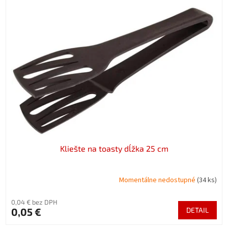
Kliešte na toasty dĺžka 25 cm
Momentálne nedostupné
(34 ks)
0,04 € bez DPH
0,05 €
DETAIL