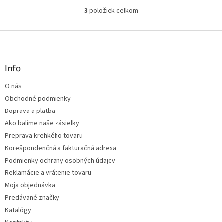
3
položiek celkom
O
v
l
Z
á
á
d
p
a
ä
Info
c
t
i
O nás
i
e
Obchodné podmienky
p
e
r
Doprava a platba
v
Ako balíme naše zásielky
k
Preprava krehkého tovaru
y
v
Korešpondenčná a fakturačná adresa
ý
Podmienky ochrany osobných údajov
p
Reklamácie a vrátenie tovaru
i
s
Moja objednávka
u
Predávané značky
Katalógy