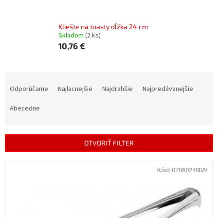
Kliešte na toasty dĺžka 24 cm
Skladom
(2 ks)
10,76 €
R
a
Odporúčame
Najlacnejšie
Najdrahšie
Najpredávanejšie
d
e
Abecedne
n
i
e
OTVORIŤ FILTER
p
r
V
Kód:
07060240IVV
o
ý
d
p
u
i
k
s
t