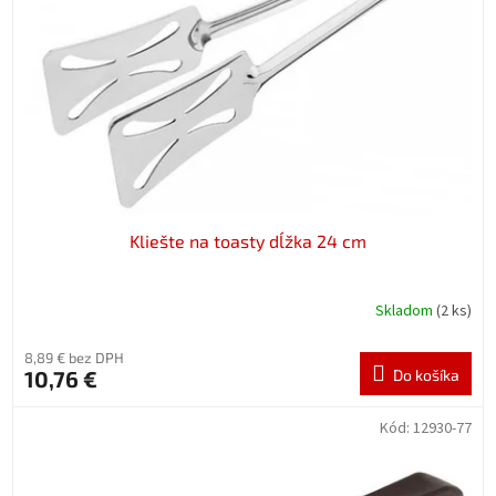
p
o
r
v
o
d
u
k
t
o
v
Kliešte na toasty dĺžka 24 cm
Skladom
(2 ks)
8,89 € bez DPH
10,76 €
Do košíka
Kód:
12930-77