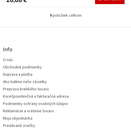
9
položiek celkom
O
v
l
Z
á
á
d
p
a
ä
Info
c
t
i
O nás
i
e
Obchodné podmienky
p
e
r
Doprava a platba
v
Ako balíme naše zásielky
k
Preprava krehkého tovaru
y
v
Korešpondenčná a fakturačná adresa
ý
Podmienky ochrany osobných údajov
p
Reklamácie a vrátenie tovaru
i
s
Moja objednávka
u
Predávané značky