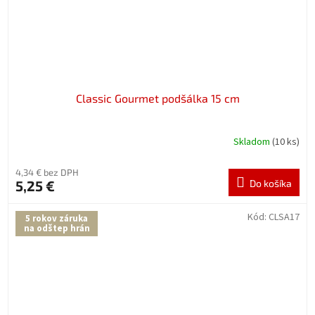
Classic Gourmet podšálka 15 cm
Skladom
(10 ks)
4,34 € bez DPH
5,25 €
Do košíka
Kód:
CLSA17
5 rokov záruka
na odštep hrán