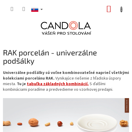
Prejsť
NÁKUP
na
obsah
KOŠÍK
RAK porcelán - univerzálne
podšálky
Univerzálne podšálky sú voľne kombinovateľné naprieč všetkými
kolekciami porcelánu RAK.
Vynikajúce riešenie z hľadiska úspory
miesta.
Tu je
tabuľka základných kombinácií.
S ďalšími
kombináciami poradíme a predvedieme vo vzorkovej predajni.