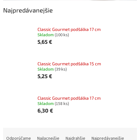
Najpredávanejšie
Classic Gourmet podšálka 17 cm
Skladom
(100 ks)
5,65 €
Classic Gourmet podšálka 15 cm
Skladom
(39 ks)
5,25 €
Classic Gourmet podšálka 17 cm
Skladom
(158 ks)
6,30 €
R
a
Odporúčame
Najlacnejšie
Najdrahšie
Najpredávanejšie