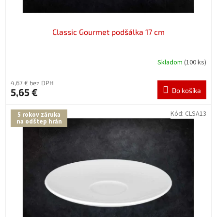
Classic Gourmet podšálka 17 cm
Skladom
(100 ks)
4,67 € bez DPH
5,65 €
Do košíka
Kód:
CLSA13
5 rokov záruka
na odštep hrán