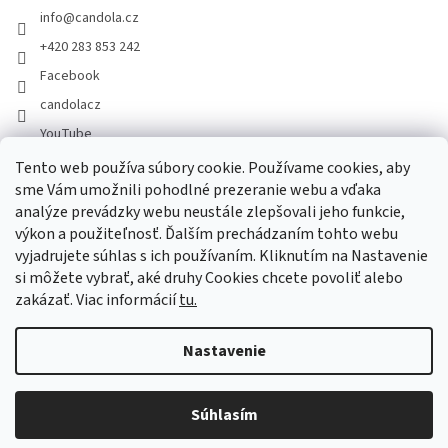
info
@
candola.cz
+420 283 853 242
Facebook
candolacz
YouTube
Tento web používa súbory cookie. Používame cookies, aby
sme Vám umožnili pohodlné prezeranie webu a vďaka
Prijímame online platby
analýze prevádzky webu neustále zlepšovali jeho funkcie,
výkon a použiteľnosť. Ďalším prechádzaním tohto webu
vyjadrujete súhlas s ich používaním. Kliknutím na Nastavenie
si môžete vybrať, aké druhy Cookies chcete povoliť alebo
zakázať. Viac informácií
tu.
Vytvoril Shoptet
Nastavenie
Copyright 2026
GASTRO HOLDING CANDOLA, s. r. o.
. Všetky práva
Súhlasím
vyhradené.
Upraviť nastavenie cookies