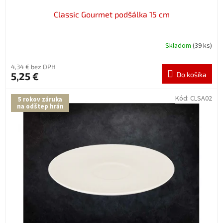
Classic Gourmet podšálka 15 cm
Skladom
(39 ks)
4,34 € bez DPH
5,25 €
Do košíka
Kód:
CLSA02
5 rokov záruka
na odštep hrán