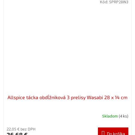
Kód:
SPRP28IN3
Allspice tácka obdĺžniková 3 prelisy Wasabi 28 x 14 cm
Skladom
(4 ks)
22,05 € bez DPH
26,68 €
Do košíka