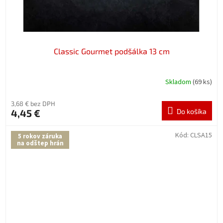
Classic Gourmet podšálka 13 cm
Skladom
(69 ks)
3,68 € bez DPH
4,45 €
Do košíka
Kód:
CLSA15
5 rokov záruka
na odštep hrán