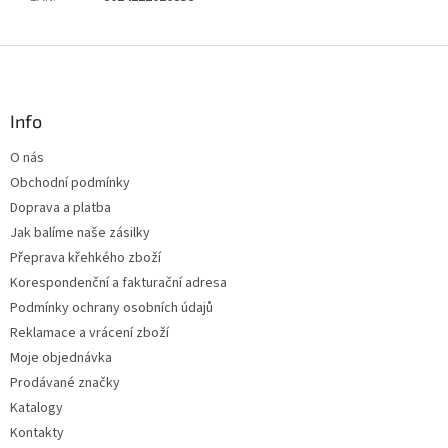
Z
á
p
a
Info
t
O nás
í
Obchodní podmínky
Doprava a platba
Jak balíme naše zásilky
Přeprava křehkého zboží
Korespondenční a fakturační adresa
Podmínky ochrany osobních údajů
Reklamace a vrácení zboží
Moje objednávka
Prodávané značky
Katalogy
Kontakty