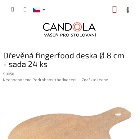
Přejít
NÁKUP
na
obsah
KOŠÍK
Dřevěná fingerfood deska Ø 8 cm
- sada 24 ks
S0058
Průměrné
Neohodnoceno
Podrobnosti hodnocení
Značka:
Leone
hodnocení
produktu
je
0,0
z
5
hvězdiček.