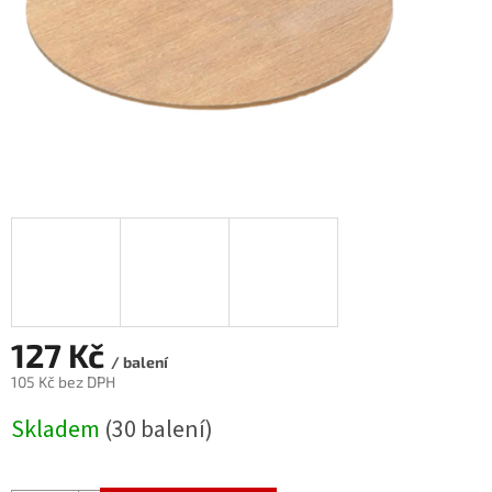
127 Kč
/ balení
105 Kč bez DPH
Měrná
Skladem
(30 balení)
cena: