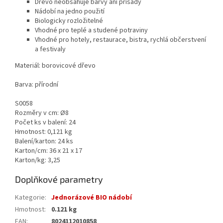
Dřevo neobsahuje barvy ani přísady
Nádobí na jedno použití
Biologicky rozložitelné
Vhodné pro teplé a studené potraviny
Vhodné pro hotely, restaurace, bistra, rychlá občerstvení
a festivaly
Materiál: borovicové dřevo
Barva: přírodní
S0058
Rozměry v cm: Ø8
Počet ks v balení: 24
Hmotnost: 0,121 kg
Balení/karton: 24 ks
Karton/cm: 36 x 21 x 17
Karton/kg: 3,25
Doplňkové parametry
Kategorie
:
Jednorázové BIO nádobí
Hmotnost
:
0.121 kg
EAN
:
8024112010858