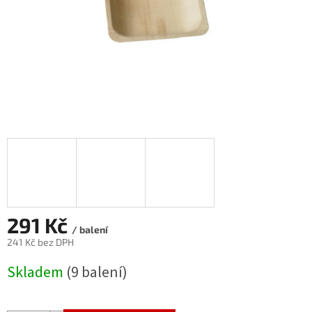
291 Kč
/ balení
241 Kč bez DPH
Měrná
Skladem
(9 balení)
cena: