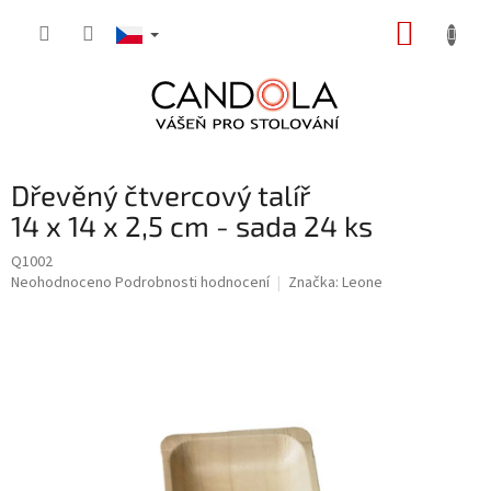
Přejít
NÁKUP
na
obsah
KOŠÍK
Dřevěný čtvercový talíř
14 x 14 x 2,5 cm - sada 24 ks
Q1002
Průměrné
Neohodnoceno
Podrobnosti hodnocení
Značka:
Leone
hodnocení
produktu
je
0,0
z
5
hvězdiček.