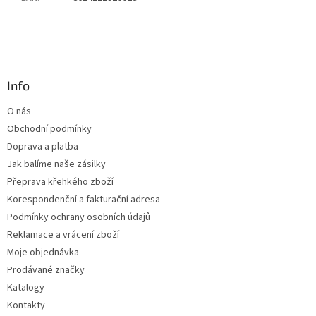
Z
á
p
a
Info
t
O nás
í
Obchodní podmínky
Doprava a platba
Jak balíme naše zásilky
Přeprava křehkého zboží
Korespondenční a fakturační adresa
Podmínky ochrany osobních údajů
Reklamace a vrácení zboží
Moje objednávka
Prodávané značky
Katalogy
Kontakty