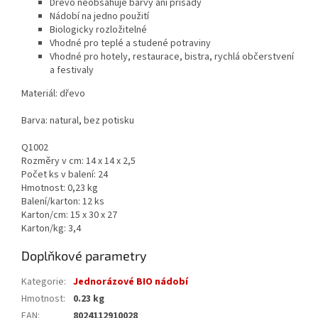
Dřevo neobsahuje barvy ani přísady
Nádobí na jedno použití
Biologicky rozložitelné
Vhodné pro teplé a studené potraviny
Vhodné pro hotely, restaurace, bistra, rychlá občerstvení
a festivaly
Materiál: dřevo
Barva: natural, bez potisku
Q1002
Rozměry v cm: 14 x 14 x 2,5
Počet ks v balení: 24
Hmotnost: 0,23 kg
Balení/karton: 12 ks
Karton/cm: 15 x 30 x 27
Karton/kg: 3,4
Doplňkové parametry
Kategorie
:
Jednorázové BIO nádobí
Hmotnost
:
0.23 kg
EAN
:
8024112910028